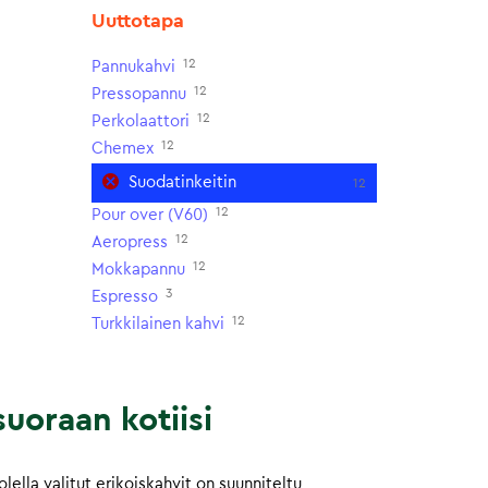
Uuttotapa
12
Pannukahvi
12
Pressopannu
12
Perkolaattori
12
Chemex
Suodatinkeitin
12
12
Pour over (V60)
12
Aeropress
12
Mokkapannu
3
Espresso
12
Turkkilainen kahvi
uoraan kotiisi
ella valitut erikoiskahvit on suunniteltu