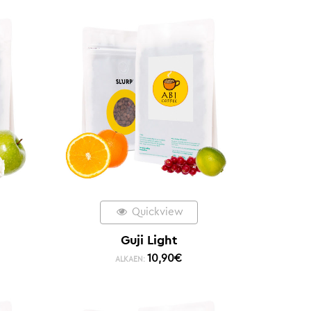
Quickview
Guji Light
10,90
€
ALKAEN: