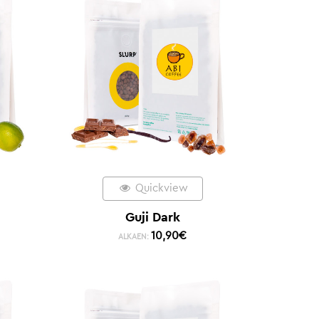
Quickview
Guji Dark
10,90
€
ALKAEN: