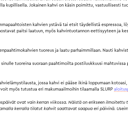
a kupillisella. Jokainen kahvi on käsin poimittu, vastuullisesti tu
mmapaahtoisten kahvien ystävä tai etsit täydellistä espressoa, lö
avat paitsi laatuun, myös kahvintuotannon eettisyyteen ja kestä
pienpaahtimokahvien tuoreus ja laatu parhaimmillaan. Nauti kahvist
 sinulle tuoreina suoraan paahtimoilta postiluukkuusi mahtuvissa 
kahvielämystilausta, jossa kahvi ei pääse ikinä loppumaan kotoasi,
n, voit myös tutustua eri makumaailmoihin tilaamalla SLURP
aloitus
päivät ovat vain kerran viikossa. Näistä on erikseen ilmoitettu t
 samalla kerralla tilatut kahvit saattavat saapua eri päivinä. Us