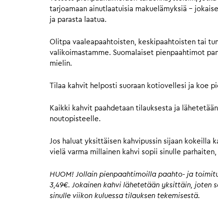
tarjoamaan ainutlaatuisia makuelämyksiä – jokaisell
ja parasta laatua.
Olitpa vaaleapaahtoisten, keskipaahtoisten tai tu
valikoimastamme. Suomalaiset pienpaahtimot panost
mielin.
Tilaa kahvit helposti suoraan kotiovellesi ja koe 
Kaikki kahvit paahdetaan tilauksesta ja lähetetään
noutopisteelle.
Jos haluat yksittäisen kahvipussin sijaan kokeilla 
vielä varma millainen kahvi sopii sinulle parhaite
HUOM! Jollain pienpaahtimoilla paahto- ja toimitus
3,49€. Jokainen kahvi lähetetään yksittäin, joten
sinulle viikon kuluessa tilauksen tekemisestä.