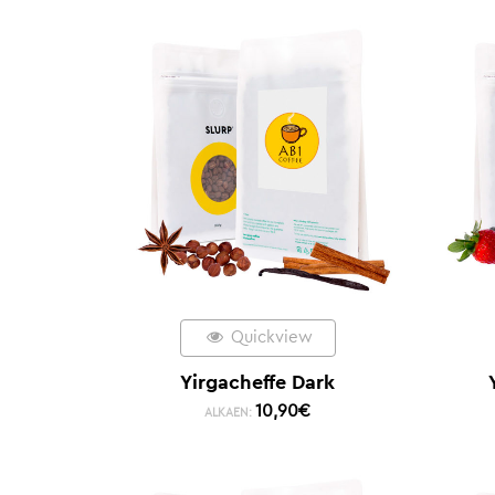
Quickview
Yirgacheffe Dark
10,90
€
ALKAEN: