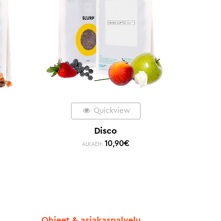
Quickview
Disco
10,90
€
ALKAEN:
Ohjeet & asiakaspalvelu