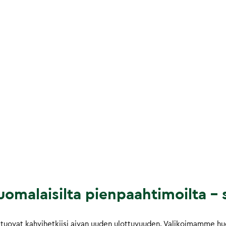
omalaisilta pienpaahtimoilta – s
tuovat kahvihetkiisi aivan uuden ulottuvuuden. Valikoimamme huol