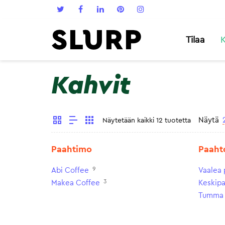
Tilaa
K
Kahvit
Näytä
Näytetään kaikki 12 tuotetta
Paahtimo
Paaht
9
Abi Coffee
Vaalea 
3
Makea Coffee
Keskip
Tumma 