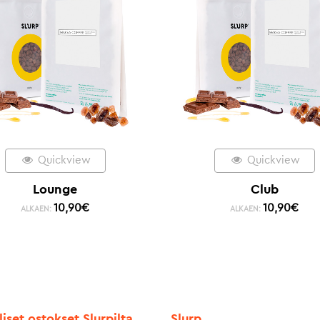
Quickview
Quickview
Lounge
Club
10,90
€
10,90
€
ALKAEN:
ALKAEN:
liset ostokset Slurpilta
Slurp