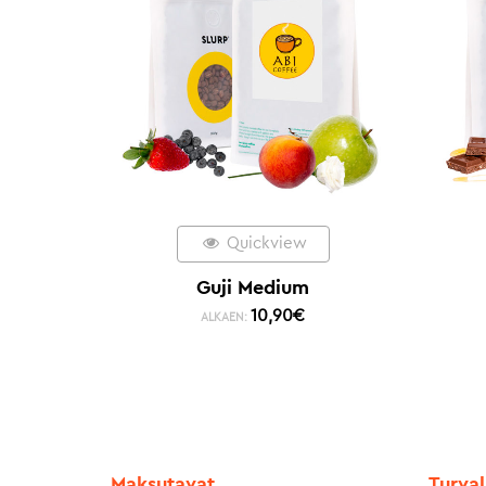
Quickview
Guji Medium
10,90
€
ALKAEN:
Maksutavat
Turval