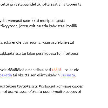
otettu ja vastapaahdettu, jotta saat aina tuoreinta
ydät varmasti suosikkisi monipuolisesta
vyyteen, joten voit nauttia kahvistasi hyvillä
a, joka ei ole vain juoma, vaan osa elämystä!
pakkauksissa tai kilon pussikoossa toimitettuna
 voit räätälöidä oman tilauksesi
täällä
. Jos et ole
paketin
tai yksittäisen elämyskahvin
Saksasta
.
uotteiden kuvauksissa. Postikulut kahveille alkaen
eimmat kahvit suomalaisilta paahtimoilta saapuvat