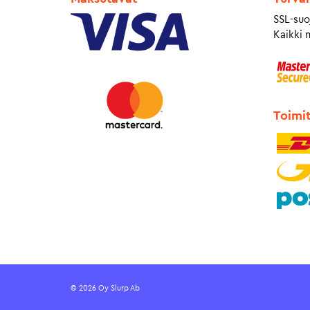
SSL-suo
Kaikki 
Toimi
© 2026 Oy Slurp Ab