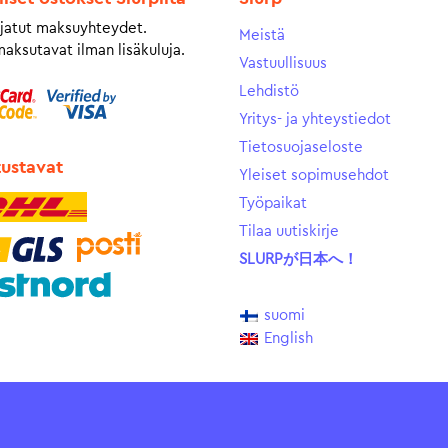
jatut maksuyhteydet.
Meistä
maksutavat ilman lisäkuluja.
Vastuullisuus
Lehdistö
Yritys- ja yhteystiedot
Tietosuojaseloste
tustavat
Yleiset sopimusehdot
Työpaikat
Tilaa uutiskirje
SLURPが日本へ！
suomi
English