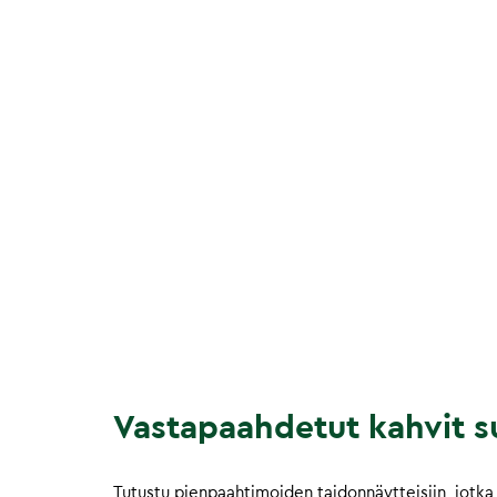
Vastapaahdetut kahvit su
Tutustu pienpaahtimoiden taidonnäytteisiin, jotka 