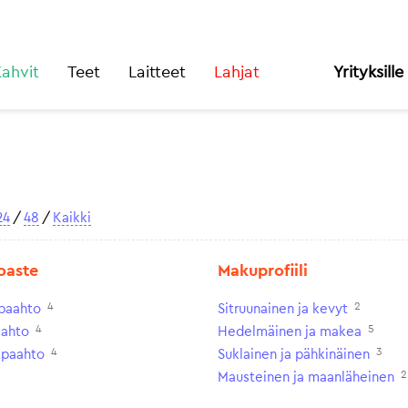
ahvit
Teet
Laitteet
Lahjat
Yrityksille
24
/
48
/
Kaikki
oaste
Makuprofiili
4
2
paahto
Sitruunainen ja kevyt
4
5
aahto
Hedelmäinen ja makea
4
3
paahto
Suklainen ja pähkinäinen
2
Mausteinen ja maanläheinen