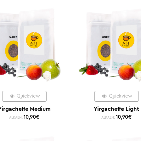
Quickview
Quickview
Yirgacheffe Medium
Yirgacheffe Light
10,90
€
10,90
€
ALKAEN:
ALKAEN: