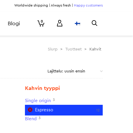
Worldwide shipping | Always fresh |
Happy customers
0
Blogi
Slurp
>
Tuotteet
>
Kahvit
Kahvin tyyppi
3
Single origin
Espresso
12
3
Blend