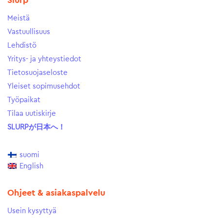
Slurp
Meistä
Vastuullisuus
Lehdistö
Yritys- ja yhteystiedot
Tietosuojaseloste
Yleiset sopimusehdot
Työpaikat
Tilaa uutiskirje
SLURPが日本へ！
suomi
English
Ohjeet & asiakaspalvelu
Usein kysyttyä