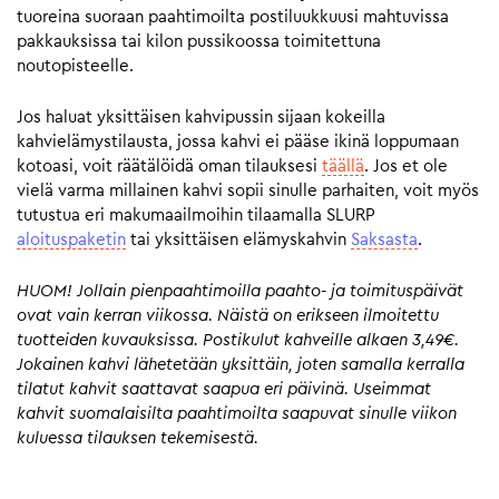
tuoreina suoraan paahtimoilta postiluukkuusi mahtuvissa
pakkauksissa tai kilon pussikoossa toimitettuna
noutopisteelle.
Jos haluat yksittäisen kahvipussin sijaan kokeilla
kahvielämystilausta, jossa kahvi ei pääse ikinä loppumaan
kotoasi, voit räätälöidä oman tilauksesi
täällä
. Jos et ole
vielä varma millainen kahvi sopii sinulle parhaiten, voit myös
tutustua eri makumaailmoihin tilaamalla SLURP
aloituspaketin
tai yksittäisen elämyskahvin
Saksasta
.
HUOM! Jollain pienpaahtimoilla paahto- ja toimituspäivät
ovat vain kerran viikossa. Näistä on erikseen ilmoitettu
tuotteiden kuvauksissa. Postikulut kahveille alkaen 3,49€.
Jokainen kahvi lähetetään yksittäin, joten samalla kerralla
tilatut kahvit saattavat saapua eri päivinä. Useimmat
kahvit suomalaisilta paahtimoilta saapuvat sinulle viikon
kuluessa tilauksen tekemisestä.