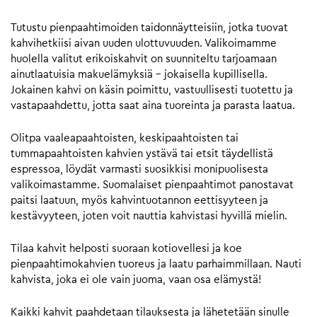
Tutustu pienpaahtimoiden taidonnäytteisiin, jotka tuovat
kahvihetkiisi aivan uuden ulottuvuuden. Valikoimamme
huolella valitut erikoiskahvit on suunniteltu tarjoamaan
ainutlaatuisia makuelämyksiä – jokaisella kupillisella.
Jokainen kahvi on käsin poimittu, vastuullisesti tuotettu ja
vastapaahdettu, jotta saat aina tuoreinta ja parasta laatua.
Olitpa vaaleapaahtoisten, keskipaahtoisten tai
tummapaahtoisten kahvien ystävä tai etsit täydellistä
espressoa, löydät varmasti suosikkisi monipuolisesta
valikoimastamme. Suomalaiset pienpaahtimot panostavat
paitsi laatuun, myös kahvintuotannon eettisyyteen ja
kestävyyteen, joten voit nauttia kahvistasi hyvillä mielin.
Tilaa kahvit helposti suoraan kotiovellesi ja koe
pienpaahtimokahvien tuoreus ja laatu parhaimmillaan. Nauti
kahvista, joka ei ole vain juoma, vaan osa elämystä!
Kaikki kahvit paahdetaan tilauksesta ja lähetetään sinulle