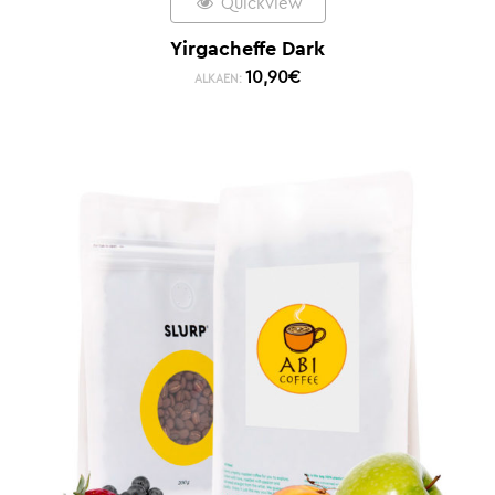
Quickview
Yirgacheffe Dark
10,90
€
ALKAEN: