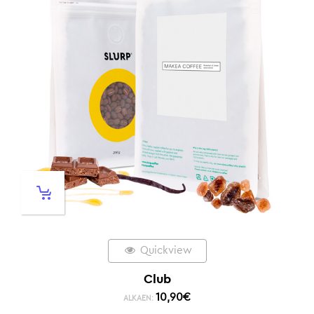
Quickview
Club
10,90
€
ALKAEN: