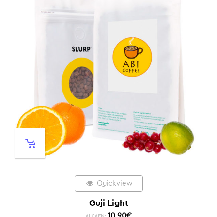
Quickview
Guji Light
10,90
€
ALKAEN: