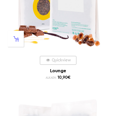
Quickview
Lounge
10,90
€
ALKAEN: