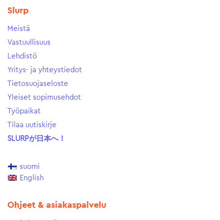
Slurp
Meistä
Vastuullisuus
Lehdistö
Yritys- ja yhteystiedot
Tietosuojaseloste
Yleiset sopimusehdot
Työpaikat
Tilaa uutiskirje
SLURPが日本へ！
suomi
English
Ohjeet & asiakaspalvelu