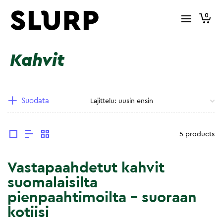
0
Kahvit
Suodata
5 products
Vastapaahdetut kahvit
suomalaisilta
pienpaahtimoilta – suoraan
kotiisi