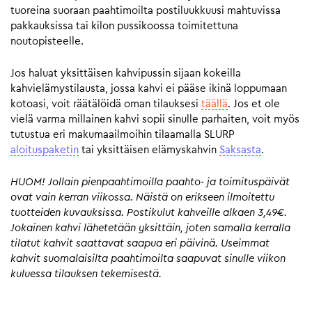
tuoreina suoraan paahtimoilta postiluukkuusi mahtuvissa
pakkauksissa tai kilon pussikoossa toimitettuna
noutopisteelle.
Jos haluat yksittäisen kahvipussin sijaan kokeilla
kahvielämystilausta, jossa kahvi ei pääse ikinä loppumaan
kotoasi, voit räätälöidä oman tilauksesi
täällä
. Jos et ole
vielä varma millainen kahvi sopii sinulle parhaiten, voit myös
tutustua eri makumaailmoihin tilaamalla SLURP
aloituspaketin
tai yksittäisen elämyskahvin
Saksasta
.
HUOM! Jollain pienpaahtimoilla paahto- ja toimituspäivät
ovat vain kerran viikossa. Näistä on erikseen ilmoitettu
tuotteiden kuvauksissa. Postikulut kahveille alkaen 3,49€.
Jokainen kahvi lähetetään yksittäin, joten samalla kerralla
tilatut kahvit saattavat saapua eri päivinä. Useimmat
kahvit suomalaisilta paahtimoilta saapuvat sinulle viikon
kuluessa tilauksen tekemisestä.