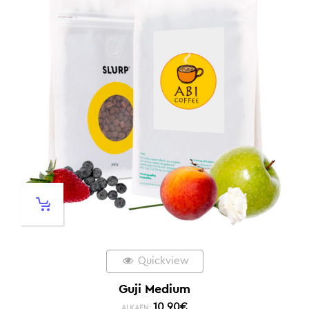
Quickview
Guji Medium
10,90
€
ALKAEN: