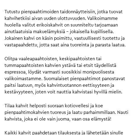
Tutustu pienpaahtimoiden taidonnäytteisiin, jotka tuovat
kahvihetkiisi aivan uuden ulottuvuuden. Valikoimamme
huolella valitut erikoiskahvit on suunniteltu tarjoamaan
ainutlaatuisia makuelämyksiä – jokaisella kupillisella.
Jokainen kahvi on käsin poimittu, vastuullisesti tuotettu ja
vastapaahdettu, jotta saat aina tuoreinta ja parasta laatua.
Olitpa vaaleapaahtoisten, keskipaahtoisten tai
tummapaahtoisten kahvien ystävä tai etsit täydellistä
espressoa, löydät varmasti suosikkisi monipuolisesta
valikoimastamme. Suomalaiset pienpaahtimot panostavat
paitsi laatuun, myös kahvintuotannon eettisyyteen ja
kestävyyteen, joten voit nauttia kahvistasi hyvillä mielin.
Tilaa kahvit helposti suoraan kotiovellesi ja koe
pienpaahtimokahvien tuoreus ja laatu parhaimmillaan. Nauti
kahvista, joka ei ole vain juoma, vaan osa elämystä!
Kaikki kahvit paahdetaan tilauksesta ja lähetetään sinulle