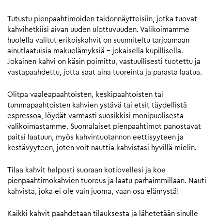
Tutustu pienpaahtimoiden taidonnäytteisiin, jotka tuovat
kahvihetkiisi aivan uuden ulottuvuuden. Valikoimamme
huolella valitut erikoiskahvit on suunniteltu tarjoamaan
ainutlaatuisia makuelämyksiä – jokaisella kupillisella.
Jokainen kahvi on käsin poimittu, vastuullisesti tuotettu ja
vastapaahdettu, jotta saat aina tuoreinta ja parasta laatua.
Olitpa vaaleapaahtoisten, keskipaahtoisten tai
tummapaahtoisten kahvien ystävä tai etsit täydellistä
espressoa, löydät varmasti suosikkisi monipuolisesta
valikoimastamme. Suomalaiset pienpaahtimot panostavat
paitsi laatuun, myös kahvintuotannon eettisyyteen ja
kestävyyteen, joten voit nauttia kahvistasi hyvillä mielin.
Tilaa kahvit helposti suoraan kotiovellesi ja koe
pienpaahtimokahvien tuoreus ja laatu parhaimmillaan. Nauti
kahvista, joka ei ole vain juoma, vaan osa elämystä!
Kaikki kahvit paahdetaan tilauksesta ja lähetetään sinulle