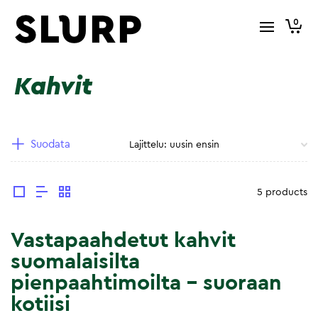
0
Kahvit
Suodata
5 products
Vastapaahdetut kahvit
suomalaisilta
pienpaahtimoilta – suoraan
kotiisi