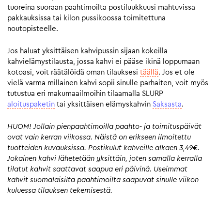
tuoreina suoraan paahtimoilta postiluukkuusi mahtuvissa
pakkauksissa tai kilon pussikoossa toimitettuna
noutopisteelle.
Jos haluat yksittäisen kahvipussin sijaan kokeilla
kahvielämystilausta, jossa kahvi ei pääse ikinä loppumaan
kotoasi, voit räätälöidä oman tilauksesi
täällä
. Jos et ole
vielä varma millainen kahvi sopii sinulle parhaiten, voit myös
tutustua eri makumaailmoihin tilaamalla SLURP
aloituspaketin
tai yksittäisen elämyskahvin
Saksasta
.
HUOM! Jollain pienpaahtimoilla paahto- ja toimituspäivät
ovat vain kerran viikossa. Näistä on erikseen ilmoitettu
tuotteiden kuvauksissa. Postikulut kahveille alkaen 3,49€.
Jokainen kahvi lähetetään yksittäin, joten samalla kerralla
tilatut kahvit saattavat saapua eri päivinä. Useimmat
kahvit suomalaisilta paahtimoilta saapuvat sinulle viikon
kuluessa tilauksen tekemisestä.