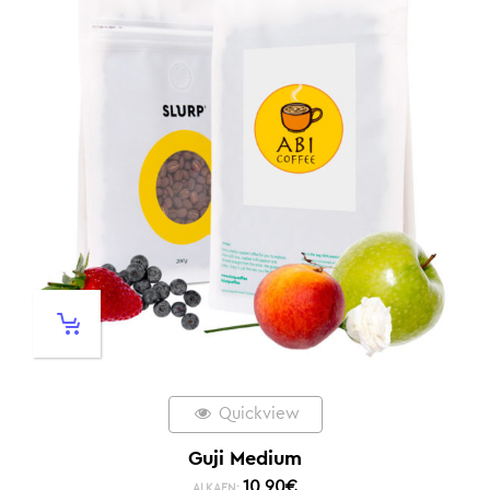
Quickview
Guji Medium
10,90
€
ALKAEN: