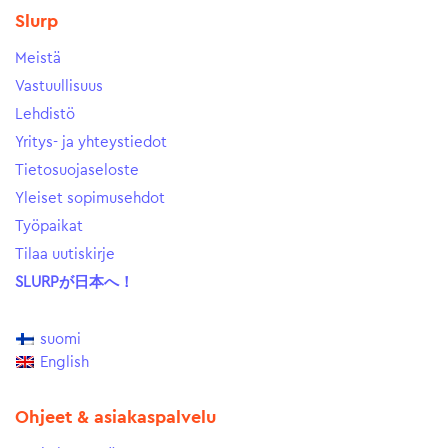
Slurp
Meistä
Vastuullisuus
Lehdistö
Yritys- ja yhteystiedot
Tietosuojaseloste
Yleiset sopimusehdot
Työpaikat
Tilaa uutiskirje
SLURPが日本へ！
suomi
English
Ohjeet & asiakaspalvelu