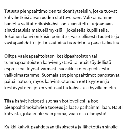
Tutustu pienpaahtimoiden taidonnäytteisiin, jotka tuovat
kahvihetkiisi aivan uuden ulottuvuuden. Valikoimamme
huolella valitut erikoiskahvit on suunniteltu tarjoamaan
ainutlaatuisia makuelämyksiä – jokaisella kupillisella.
Jokainen kahvi on käsin poimittu, vastuullisesti tuotettu ja
vastapaahdettu, jotta saat aina tuoreinta ja parasta laatua.
Olitpa vaaleapaahtoisten, keskipaahtoisten tai
tummapaahtoisten kahvien ystävä tai etsit täydellistä
espressoa, löydät varmasti suosikkisi monipuolisesta
valikoimastamme. Suomalaiset pienpaahtimot panostavat
paitsi laatuun, myös kahvintuotannon eettisyyteen ja
kestävyyteen, joten voit nauttia kahvistasi hyvillä mielin.
Tilaa kahvit helposti suoraan kotiovellesi ja koe
pienpaahtimokahvien tuoreus ja laatu parhaimmillaan. Nauti
kahvista, joka ei ole vain juoma, vaan osa elämystä!
Kaikki kahvit paahdetaan tilauksesta ja lähetetään sinulle