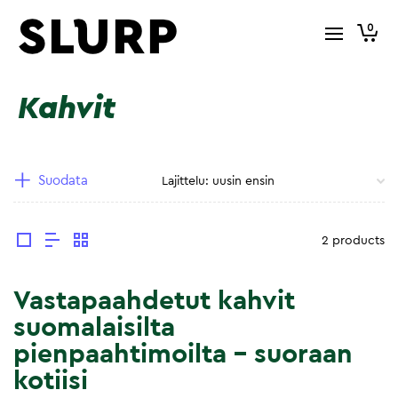
0
Kahvit
Suodata
2 products
Vastapaahdetut kahvit
suomalaisilta
pienpaahtimoilta – suoraan
kotiisi