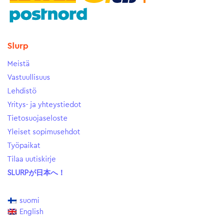
Slurp
Meistä
Vastuullisuus
Lehdistö
Yritys- ja yhteystiedot
Tietosuojaseloste
Yleiset sopimusehdot
Työpaikat
Tilaa uutiskirje
SLURPが日本へ！
suomi
English