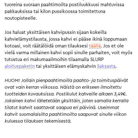
tuoreina suoraan paahtimoilta postiluukkuusi mahtuvissa
pakkauksissa tai kilon pussikoossa toimitettuna
noutopisteelle.
Jos haluat yksittäisen kahvipussin sijaan kokeilla
kahvielämystilausta, jossa kahvi ei pääse ikinä loppumaan
kotoasi, voit räätälöidä oman tilauksesi
täällä
. Jos et ole
vielä varma millainen kahvi sopii sinulle parhaiten, voit myös
tutustua eri makumaailmoihin tilaamalla SLURP
aloituspaketin
tai yksittäisen elämyskahvin
Saksasta
.
HUOM! Jollain pienpaahtimoilla paahto- ja toimituspäivät
ovat vain kerran viikossa. Näistä on erikseen ilmoitettu
tuotteiden kuvauksissa. Postikulut kahveille alkaen 3,49€.
Jokainen kahvi lähetetään yksittäin, joten samalla kerralla
tilatut kahvit saattavat saapua eri päivinä. Useimmat
kahvit suomalaisilta paahtimoilta saapuvat sinulle viikon
kuluessa tilauksen tekemisestä.