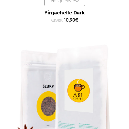
Quickview
Yirgacheffe Dark
10,90
€
ALKAEN: