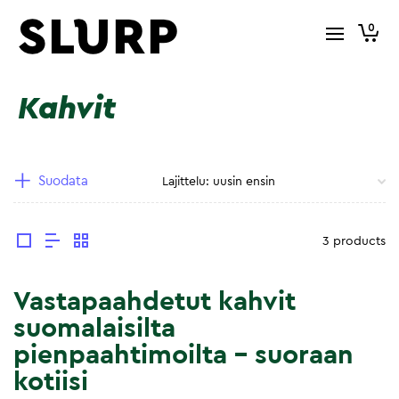
0
Kahvit
Suodata
3 products
Vastapaahdetut kahvit
suomalaisilta
pienpaahtimoilta – suoraan
kotiisi