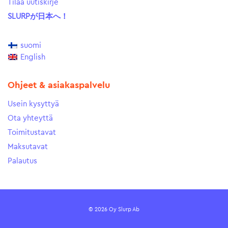
Tilaa uutiskirje
SLURPが日本へ！
suomi
English
Ohjeet & asiakaspalvelu
Usein kysyttyä
Ota yhteyttä
Toimitustavat
Maksutavat
Palautus
© 2026 Oy Slurp Ab