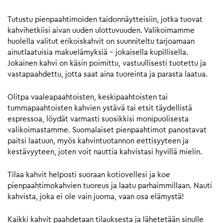
Tutustu pienpaahtimoiden taidonnäytteisiin, jotka tuovat
kahvihetkiisi aivan uuden ulottuvuuden. Valikoimamme
huolella valitut erikoiskahvit on suunniteltu tarjoamaan
ainutlaatuisia makuelämyksiä – jokaisella kupillisella.
Jokainen kahvi on käsin poimittu, vastuullisesti tuotettu ja
vastapaahdettu, jotta saat aina tuoreinta ja parasta laatua.
Olitpa vaaleapaahtoisten, keskipaahtoisten tai
tummapaahtoisten kahvien ystävä tai etsit täydellistä
espressoa, löydät varmasti suosikkisi monipuolisesta
valikoimastamme. Suomalaiset pienpaahtimot panostavat
paitsi laatuun, myös kahvintuotannon eettisyyteen ja
kestävyyteen, joten voit nauttia kahvistasi hyvillä mielin.
Tilaa kahvit helposti suoraan kotiovellesi ja koe
pienpaahtimokahvien tuoreus ja laatu parhaimmillaan. Nauti
kahvista, joka ei ole vain juoma, vaan osa elämystä!
Kaikki kahvit paahdetaan tilauksesta ja lähetetään sinulle