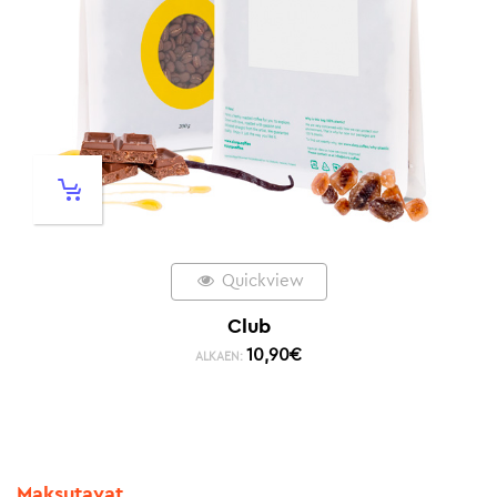
Quickview
Club
10,90
€
ALKAEN:
Maksutavat