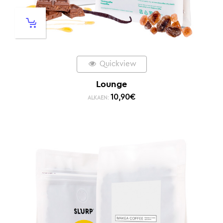
Quickview
Lounge
10,90
€
ALKAEN: