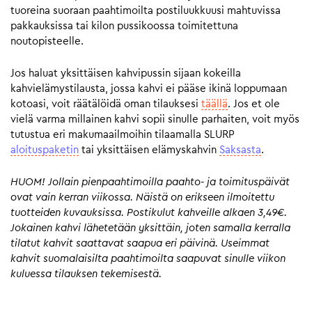
tuoreina suoraan paahtimoilta postiluukkuusi mahtuvissa
pakkauksissa tai kilon pussikoossa toimitettuna
noutopisteelle.
Jos haluat yksittäisen kahvipussin sijaan kokeilla
kahvielämystilausta, jossa kahvi ei pääse ikinä loppumaan
kotoasi, voit räätälöidä oman tilauksesi
täällä
. Jos et ole
vielä varma millainen kahvi sopii sinulle parhaiten, voit myös
tutustua eri makumaailmoihin tilaamalla SLURP
aloituspaketin
tai yksittäisen elämyskahvin
Saksasta
.
HUOM! Jollain pienpaahtimoilla paahto- ja toimituspäivät
ovat vain kerran viikossa. Näistä on erikseen ilmoitettu
tuotteiden kuvauksissa. Postikulut kahveille alkaen 3,49€.
Jokainen kahvi lähetetään yksittäin, joten samalla kerralla
tilatut kahvit saattavat saapua eri päivinä. Useimmat
kahvit suomalaisilta paahtimoilta saapuvat sinulle viikon
kuluessa tilauksen tekemisestä.