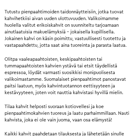
Tutustu pienpaahtimoiden taidonnäytteisiin, jotka tuovat
kahvihetkiisi aivan uuden ulottuvuuden. Valikoimamme
huolella valitut erikoiskahvit on suunniteltu tarjoamaan
ainutlaatuisia makuelämyksiä – jokaisella kupillisella.
Jokainen kahvi on käsin poimittu, vastuullisesti tuotettu ja
vastapaahdettu, jotta saat aina tuoreinta ja parasta laatua.
Olitpa vaaleapaahtoisten, keskipaahtoisten tai
tummapaahtoisten kahvien ystävä tai etsit täydellistä
espressoa, löydät varmasti suosikkisi monipuolisesta
valikoimastamme. Suomalaiset pienpaahtimot panostavat
paitsi laatuun, myös kahvintuotannon eettisyyteen ja
kestävyyteen, joten voit nauttia kahvistasi hyvillä mielin.
Tilaa kahvit helposti suoraan kotiovellesi ja koe
pienpaahtimokahvien tuoreus ja laatu parhaimmillaan. Nauti
kahvista, joka ei ole vain juoma, vaan osa elämystä!
Kaikki kahvit paahdetaan tilauksesta ja lähetetään sinulle