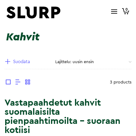
0
Kahvit
Suodata
3 products
Vastapaahdetut kahvit
suomalaisilta
pienpaahtimoilta – suoraan
kotiisi