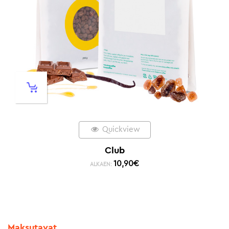
Quickview
Club
10,90
€
ALKAEN:
Maksutavat