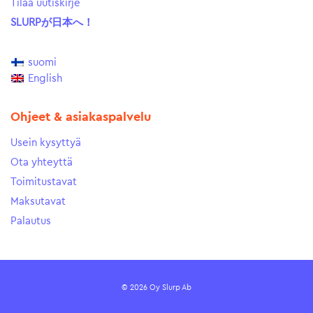
Tilaa uutiskirje
SLURPが日本へ！
suomi
English
Ohjeet & asiakaspalvelu
Usein kysyttyä
Ota yhteyttä
Toimitustavat
Maksutavat
Palautus
© 2026 Oy Slurp Ab