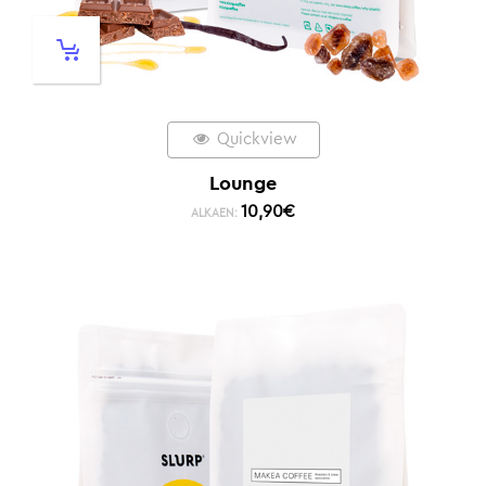
Quickview
Lounge
10,90
€
ALKAEN: