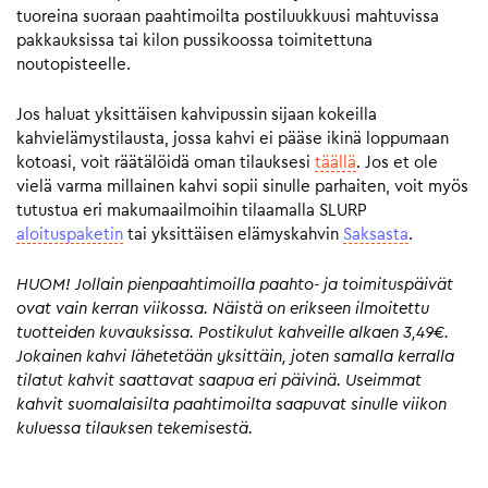
tuoreina suoraan paahtimoilta postiluukkuusi mahtuvissa
pakkauksissa tai kilon pussikoossa toimitettuna
noutopisteelle.
Jos haluat yksittäisen kahvipussin sijaan kokeilla
kahvielämystilausta, jossa kahvi ei pääse ikinä loppumaan
kotoasi, voit räätälöidä oman tilauksesi
täällä
. Jos et ole
vielä varma millainen kahvi sopii sinulle parhaiten, voit myös
tutustua eri makumaailmoihin tilaamalla SLURP
aloituspaketin
tai yksittäisen elämyskahvin
Saksasta
.
HUOM! Jollain pienpaahtimoilla paahto- ja toimituspäivät
ovat vain kerran viikossa. Näistä on erikseen ilmoitettu
tuotteiden kuvauksissa. Postikulut kahveille alkaen 3,49€.
Jokainen kahvi lähetetään yksittäin, joten samalla kerralla
tilatut kahvit saattavat saapua eri päivinä. Useimmat
kahvit suomalaisilta paahtimoilta saapuvat sinulle viikon
kuluessa tilauksen tekemisestä.