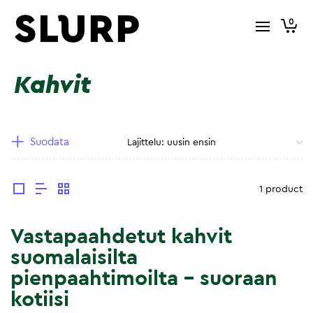
0
Kahvit
Suodata
1 product
Vastapaahdetut kahvit
suomalaisilta
pienpaahtimoilta – suoraan
kotiisi