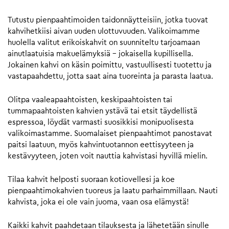
Tutustu pienpaahtimoiden taidonnäytteisiin, jotka tuovat
kahvihetkiisi aivan uuden ulottuvuuden. Valikoimamme
huolella valitut erikoiskahvit on suunniteltu tarjoamaan
ainutlaatuisia makuelämyksiä – jokaisella kupillisella.
Jokainen kahvi on käsin poimittu, vastuullisesti tuotettu ja
vastapaahdettu, jotta saat aina tuoreinta ja parasta laatua.
Olitpa vaaleapaahtoisten, keskipaahtoisten tai
tummapaahtoisten kahvien ystävä tai etsit täydellistä
espressoa, löydät varmasti suosikkisi monipuolisesta
valikoimastamme. Suomalaiset pienpaahtimot panostavat
paitsi laatuun, myös kahvintuotannon eettisyyteen ja
kestävyyteen, joten voit nauttia kahvistasi hyvillä mielin.
Tilaa kahvit helposti suoraan kotiovellesi ja koe
pienpaahtimokahvien tuoreus ja laatu parhaimmillaan. Nauti
kahvista, joka ei ole vain juoma, vaan osa elämystä!
Kaikki kahvit paahdetaan tilauksesta ja lähetetään sinulle