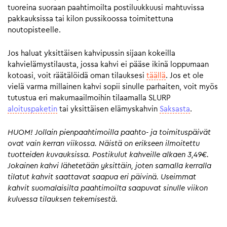
tuoreina suoraan paahtimoilta postiluukkuusi mahtuvissa
pakkauksissa tai kilon pussikoossa toimitettuna
noutopisteelle.
Jos haluat yksittäisen kahvipussin sijaan kokeilla
kahvielämystilausta, jossa kahvi ei pääse ikinä loppumaan
kotoasi, voit räätälöidä oman tilauksesi
täällä
. Jos et ole
vielä varma millainen kahvi sopii sinulle parhaiten, voit myös
tutustua eri makumaailmoihin tilaamalla SLURP
aloituspaketin
tai yksittäisen elämyskahvin
Saksasta
.
HUOM! Jollain pienpaahtimoilla paahto- ja toimituspäivät
ovat vain kerran viikossa. Näistä on erikseen ilmoitettu
tuotteiden kuvauksissa. Postikulut kahveille alkaen 3,49€.
Jokainen kahvi lähetetään yksittäin, joten samalla kerralla
tilatut kahvit saattavat saapua eri päivinä. Useimmat
kahvit suomalaisilta paahtimoilta saapuvat sinulle viikon
kuluessa tilauksen tekemisestä.