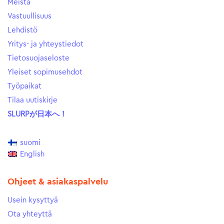
Meistä
Vastuullisuus
Lehdistö
Yritys- ja yhteystiedot
Tietosuojaseloste
Yleiset sopimusehdot
Työpaikat
Tilaa uutiskirje
SLURPが日本へ！
suomi
English
Ohjeet & asiakaspalvelu
Usein kysyttyä
Ota yhteyttä