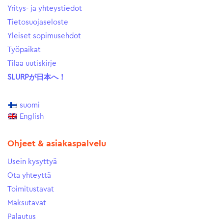
Yritys- ja yhteystiedot
Tietosuojaseloste
Yleiset sopimusehdot
Työpaikat
Tilaa uutiskirje
SLURPが日本へ！
suomi
English
Ohjeet & asiakaspalvelu
Usein kysyttyä
Ota yhteyttä
Toimitustavat
Maksutavat
Palautus