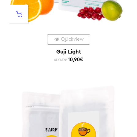
Quickview
Guji Light
10,90
€
ALKAEN: