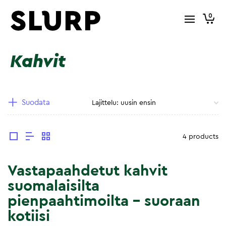
0
Kahvit
Suodata
4 products
Vastapaahdetut kahvit
suomalaisilta
pienpaahtimoilta – suoraan
kotiisi