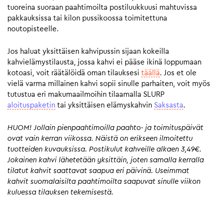
tuoreina suoraan paahtimoilta postiluukkuusi mahtuvissa
pakkauksissa tai kilon pussikoossa toimitettuna
noutopisteelle.
Jos haluat yksittäisen kahvipussin sijaan kokeilla
kahvielämystilausta, jossa kahvi ei pääse ikinä loppumaan
kotoasi, voit räätälöidä oman tilauksesi
täällä
. Jos et ole
vielä varma millainen kahvi sopii sinulle parhaiten, voit myös
tutustua eri makumaailmoihin tilaamalla SLURP
aloituspaketin
tai yksittäisen elämyskahvin
Saksasta
.
HUOM! Jollain pienpaahtimoilla paahto- ja toimituspäivät
ovat vain kerran viikossa. Näistä on erikseen ilmoitettu
tuotteiden kuvauksissa. Postikulut kahveille alkaen 3,49€.
Jokainen kahvi lähetetään yksittäin, joten samalla kerralla
tilatut kahvit saattavat saapua eri päivinä. Useimmat
kahvit suomalaisilta paahtimoilta saapuvat sinulle viikon
kuluessa tilauksen tekemisestä.