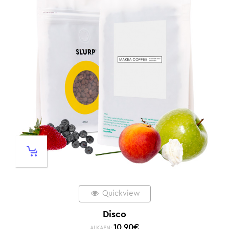
Quickview
Disco
10,90
€
ALKAEN: