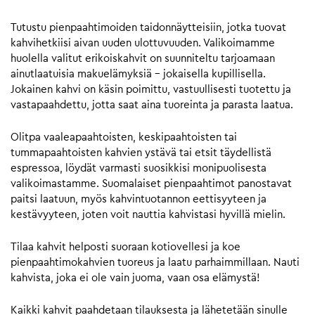
Tutustu pienpaahtimoiden taidonnäytteisiin, jotka tuovat
kahvihetkiisi aivan uuden ulottuvuuden. Valikoimamme
huolella valitut erikoiskahvit on suunniteltu tarjoamaan
ainutlaatuisia makuelämyksiä – jokaisella kupillisella.
Jokainen kahvi on käsin poimittu, vastuullisesti tuotettu ja
vastapaahdettu, jotta saat aina tuoreinta ja parasta laatua.
Olitpa vaaleapaahtoisten, keskipaahtoisten tai
tummapaahtoisten kahvien ystävä tai etsit täydellistä
espressoa, löydät varmasti suosikkisi monipuolisesta
valikoimastamme. Suomalaiset pienpaahtimot panostavat
paitsi laatuun, myös kahvintuotannon eettisyyteen ja
kestävyyteen, joten voit nauttia kahvistasi hyvillä mielin.
Tilaa kahvit helposti suoraan kotiovellesi ja koe
pienpaahtimokahvien tuoreus ja laatu parhaimmillaan. Nauti
kahvista, joka ei ole vain juoma, vaan osa elämystä!
Kaikki kahvit paahdetaan tilauksesta ja lähetetään sinulle