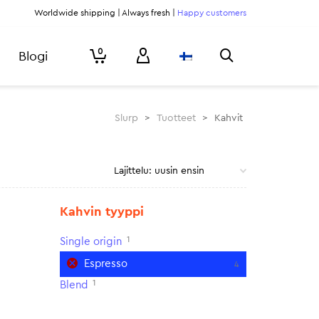
Worldwide shipping | Always fresh |
Happy customers
0
Blogi
Slurp
>
Tuotteet
>
Kahvit
Kahvin tyyppi
1
Single origin
Espresso
4
1
Blend