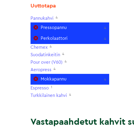
Uuttotapa
4
Pannukahvi
Pressopannu
4
Perkolaattori
4
4
Chemex
4
Suodatinkeitin
4
Pour over (V60)
4
Aeropress
Mokkapannu
4
1
Espresso
4
Turkkilainen kahvi
Vastapaahdetut kahvit su