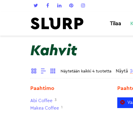
Tilaa
K
Kahvit
Näytä
2
Näytetään kaikki 4 tuotetta
Paahtimo
Paaht
3
Abi Coffee
Va
1
Makea Coffee