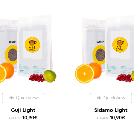
Quickview
Quickview
Guji Light
Sidamo Light
10,90
€
10,90
€
ALKAEN:
ALKAEN: