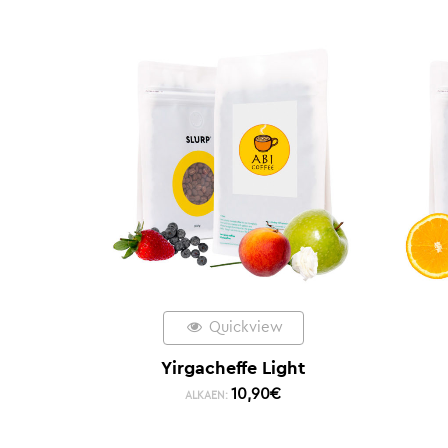
Quickview
Yirgacheffe Light
10,90
€
ALKAEN: