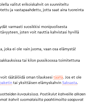
ella valitut erikoiskahvit on suunniteltu
otettu ja vastapaahdettu, jotta saat aina tuoreinta
ydät varmasti suosikkisi monipuolisesta
vyyteen, joten voit nauttia kahvistasi hyvillä
a, joka ei ole vain juoma, vaan osa elämystä!
pakkauksissa tai kilon pussikoossa toimitettuna
 voit räätälöidä oman tilauksesi
täällä
. Jos et ole
paketin
tai yksittäisen elämyskahvin
Saksasta
.
uotteiden kuvauksissa. Postikulut kahveille alkaen
eimmat kahvit suomalaisilta paahtimoilta saapuvat