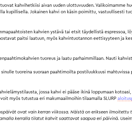
tuovat kahvihetkiisi aivan uuden ulottuvuuden. Valikoimamme huol
a kupillisella. Jokainen kahvi on käsin poimittu, vastuullisesti tu
mmapaahtoisten kahvien ystävä tai etsit täydellistä espressoa, lö
avat paitsi laatuun, myös kahvintuotannon eettisyyteen ja kestä
pienpaahtimokahvien tuoreus ja laatu parhaimmillaan. Nauti kahvist
 sinulle tuoreina suoraan paahtimoilta postiluukkuusi mahtuvissa 
kahvielämystilausta, jossa kahvi ei pääse ikinä loppumaan kotoasi,
n, voit myös tutustua eri makumaailmoihin tilaamalla SLURP
aloitus
päivät ovat vain kerran viikossa. Näistä on erikseen ilmoitettu t
 samalla kerralla tilatut kahvit saattavat saapua eri päivinä. Us