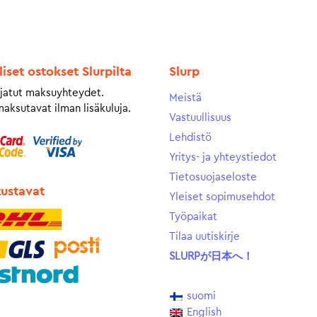
liset ostokset Slurpilta
Slurp
jatut maksuyhteydet.
Meistä
maksutavat ilman lisäkuluja.
Vastuullisuus
Lehdistö
Yritys- ja yhteystiedot
Tietosuojaseloste
tustavat
Yleiset sopimusehdot
Työpaikat
Tilaa uutiskirje
SLURPが日本へ！
suomi
English