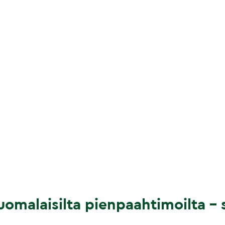
omalaisilta pienpaahtimoilta – s