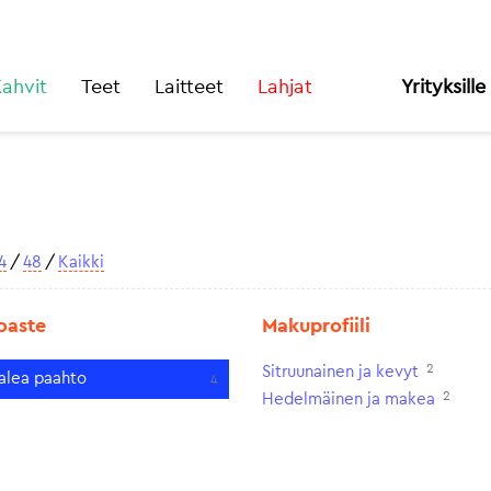
ahvit
Teet
Laitteet
Lahjat
Yrityksille
4
/
48
/
Kaikki
oaste
Makuprofiili
2
Sitruunainen ja kevyt
alea paahto
4
2
Hedelmäinen ja makea