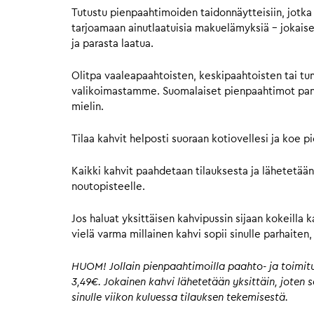
Tutustu pienpaahtimoiden taidonnäytteisiin, jotka 
tarjoamaan ainutlaatuisia makuelämyksiä – jokaisell
ja parasta laatua.
Olitpa vaaleapaahtoisten, keskipaahtoisten tai tu
valikoimastamme. Suomalaiset pienpaahtimot panost
mielin.
Tilaa kahvit helposti suoraan kotiovellesi ja koe 
Kaikki kahvit paahdetaan tilauksesta ja lähetetään
noutopisteelle.
Jos haluat yksittäisen kahvipussin sijaan kokeilla 
vielä varma millainen kahvi sopii sinulle parhaite
HUOM! Jollain pienpaahtimoilla paahto- ja toimitus
3,49€. Jokainen kahvi lähetetään yksittäin, joten
sinulle viikon kuluessa tilauksen tekemisestä.