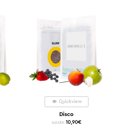
Quickview
Disco
10,90
€
ALKAEN: