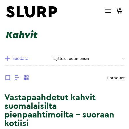
0
Kahvit
Suodata
1 product
Vastapaahdetut kahvit
suomalaisilta
pienpaahtimoilta – suoraan
kotiisi