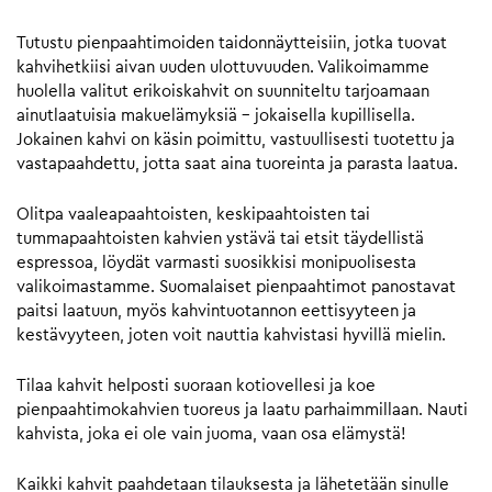
Tutustu pienpaahtimoiden taidonnäytteisiin, jotka tuovat
kahvihetkiisi aivan uuden ulottuvuuden. Valikoimamme
huolella valitut erikoiskahvit on suunniteltu tarjoamaan
ainutlaatuisia makuelämyksiä – jokaisella kupillisella.
Jokainen kahvi on käsin poimittu, vastuullisesti tuotettu ja
vastapaahdettu, jotta saat aina tuoreinta ja parasta laatua.
Olitpa vaaleapaahtoisten, keskipaahtoisten tai
tummapaahtoisten kahvien ystävä tai etsit täydellistä
espressoa, löydät varmasti suosikkisi monipuolisesta
valikoimastamme. Suomalaiset pienpaahtimot panostavat
paitsi laatuun, myös kahvintuotannon eettisyyteen ja
kestävyyteen, joten voit nauttia kahvistasi hyvillä mielin.
Tilaa kahvit helposti suoraan kotiovellesi ja koe
pienpaahtimokahvien tuoreus ja laatu parhaimmillaan. Nauti
kahvista, joka ei ole vain juoma, vaan osa elämystä!
Kaikki kahvit paahdetaan tilauksesta ja lähetetään sinulle