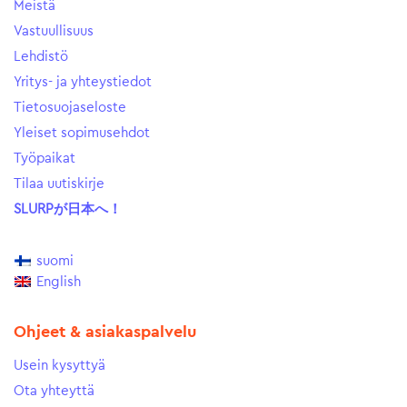
Meistä
Vastuullisuus
Lehdistö
Yritys- ja yhteystiedot
Tietosuojaseloste
Yleiset sopimusehdot
Työpaikat
Tilaa uutiskirje
SLURPが日本へ！
suomi
English
Ohjeet & asiakaspalvelu
Usein kysyttyä
Ota yhteyttä