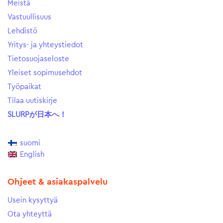
Meistä
Vastuullisuus
Lehdistö
Yritys- ja yhteystiedot
Tietosuojaseloste
Yleiset sopimusehdot
Työpaikat
Tilaa uutiskirje
SLURPが日本へ！
suomi
English
Ohjeet & asiakaspalvelu
Usein kysyttyä
Ota yhteyttä