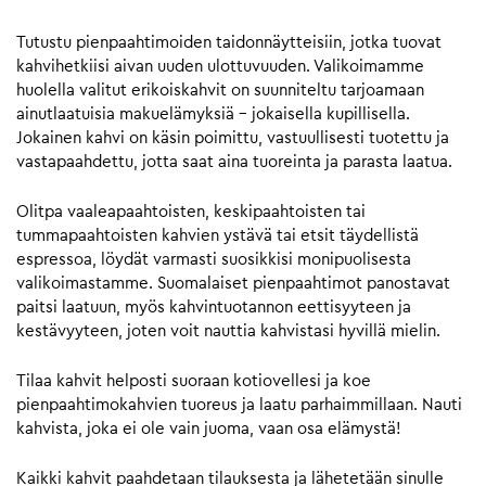
Tutustu pienpaahtimoiden taidonnäytteisiin, jotka tuovat
kahvihetkiisi aivan uuden ulottuvuuden. Valikoimamme
huolella valitut erikoiskahvit on suunniteltu tarjoamaan
ainutlaatuisia makuelämyksiä – jokaisella kupillisella.
Jokainen kahvi on käsin poimittu, vastuullisesti tuotettu ja
vastapaahdettu, jotta saat aina tuoreinta ja parasta laatua.
Olitpa vaaleapaahtoisten, keskipaahtoisten tai
tummapaahtoisten kahvien ystävä tai etsit täydellistä
espressoa, löydät varmasti suosikkisi monipuolisesta
valikoimastamme. Suomalaiset pienpaahtimot panostavat
paitsi laatuun, myös kahvintuotannon eettisyyteen ja
kestävyyteen, joten voit nauttia kahvistasi hyvillä mielin.
Tilaa kahvit helposti suoraan kotiovellesi ja koe
pienpaahtimokahvien tuoreus ja laatu parhaimmillaan. Nauti
kahvista, joka ei ole vain juoma, vaan osa elämystä!
Kaikki kahvit paahdetaan tilauksesta ja lähetetään sinulle