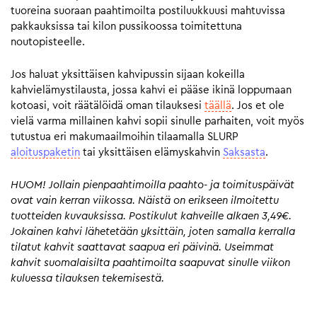
tuoreina suoraan paahtimoilta postiluukkuusi mahtuvissa
pakkauksissa tai kilon pussikoossa toimitettuna
noutopisteelle.
Jos haluat yksittäisen kahvipussin sijaan kokeilla
kahvielämystilausta, jossa kahvi ei pääse ikinä loppumaan
kotoasi, voit räätälöidä oman tilauksesi
täällä
. Jos et ole
vielä varma millainen kahvi sopii sinulle parhaiten, voit myös
tutustua eri makumaailmoihin tilaamalla SLURP
aloituspaketin
tai yksittäisen elämyskahvin
Saksasta
.
HUOM! Jollain pienpaahtimoilla paahto- ja toimituspäivät
ovat vain kerran viikossa. Näistä on erikseen ilmoitettu
tuotteiden kuvauksissa. Postikulut kahveille alkaen 3,49€.
Jokainen kahvi lähetetään yksittäin, joten samalla kerralla
tilatut kahvit saattavat saapua eri päivinä. Useimmat
kahvit suomalaisilta paahtimoilta saapuvat sinulle viikon
kuluessa tilauksen tekemisestä.