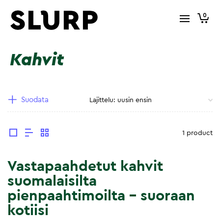
0
Kahvit
Suodata
1 product
Vastapaahdetut kahvit
suomalaisilta
pienpaahtimoilta – suoraan
kotiisi