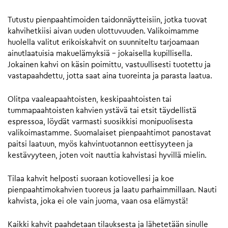
Tutustu pienpaahtimoiden taidonnäytteisiin, jotka tuovat
kahvihetkiisi aivan uuden ulottuvuuden. Valikoimamme
huolella valitut erikoiskahvit on suunniteltu tarjoamaan
ainutlaatuisia makuelämyksiä – jokaisella kupillisella.
Jokainen kahvi on käsin poimittu, vastuullisesti tuotettu ja
vastapaahdettu, jotta saat aina tuoreinta ja parasta laatua.
Olitpa vaaleapaahtoisten, keskipaahtoisten tai
tummapaahtoisten kahvien ystävä tai etsit täydellistä
espressoa, löydät varmasti suosikkisi monipuolisesta
valikoimastamme. Suomalaiset pienpaahtimot panostavat
paitsi laatuun, myös kahvintuotannon eettisyyteen ja
kestävyyteen, joten voit nauttia kahvistasi hyvillä mielin.
Tilaa kahvit helposti suoraan kotiovellesi ja koe
pienpaahtimokahvien tuoreus ja laatu parhaimmillaan. Nauti
kahvista, joka ei ole vain juoma, vaan osa elämystä!
Kaikki kahvit paahdetaan tilauksesta ja lähetetään sinulle