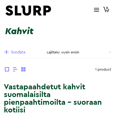
0
Kahvit
Suodata
1 product
Vastapaahdetut kahvit
suomalaisilta
pienpaahtimoilta – suoraan
kotiisi