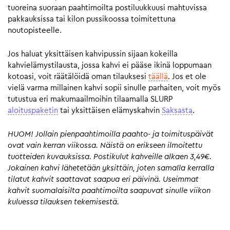
tuoreina suoraan paahtimoilta postiluukkuusi mahtuvissa
pakkauksissa tai kilon pussikoossa toimitettuna
noutopisteelle.
Jos haluat yksittäisen kahvipussin sijaan kokeilla
kahvielämystilausta, jossa kahvi ei pääse ikinä loppumaan
kotoasi, voit räätälöidä oman tilauksesi
täällä
. Jos et ole
vielä varma millainen kahvi sopii sinulle parhaiten, voit myös
tutustua eri makumaailmoihin tilaamalla SLURP
aloituspaketin
tai yksittäisen elämyskahvin
Saksasta
.
HUOM! Jollain pienpaahtimoilla paahto- ja toimituspäivät
ovat vain kerran viikossa. Näistä on erikseen ilmoitettu
tuotteiden kuvauksissa. Postikulut kahveille alkaen 3,49€.
Jokainen kahvi lähetetään yksittäin, joten samalla kerralla
tilatut kahvit saattavat saapua eri päivinä. Useimmat
kahvit suomalaisilta paahtimoilta saapuvat sinulle viikon
kuluessa tilauksen tekemisestä.