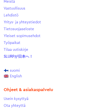
Meistä
Vastuullisuus
Lehdistö
Yritys- ja yhteystiedot
Tietosuojaseloste
Yleiset sopimusehdot
Työpaikat
Tilaa uutiskirje
SLURPが日本へ！
suomi
English
Ohjeet & asiakaspalvelu
Usein kysyttyä
Ota yhteyttä