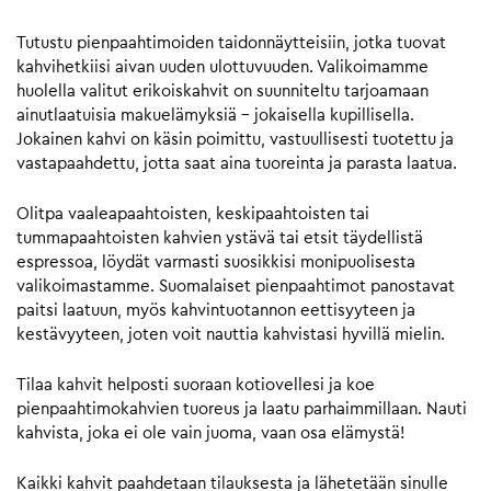
Tutustu pienpaahtimoiden taidonnäytteisiin, jotka tuovat
kahvihetkiisi aivan uuden ulottuvuuden. Valikoimamme
huolella valitut erikoiskahvit on suunniteltu tarjoamaan
ainutlaatuisia makuelämyksiä – jokaisella kupillisella.
Jokainen kahvi on käsin poimittu, vastuullisesti tuotettu ja
vastapaahdettu, jotta saat aina tuoreinta ja parasta laatua.
Olitpa vaaleapaahtoisten, keskipaahtoisten tai
tummapaahtoisten kahvien ystävä tai etsit täydellistä
espressoa, löydät varmasti suosikkisi monipuolisesta
valikoimastamme. Suomalaiset pienpaahtimot panostavat
paitsi laatuun, myös kahvintuotannon eettisyyteen ja
kestävyyteen, joten voit nauttia kahvistasi hyvillä mielin.
Tilaa kahvit helposti suoraan kotiovellesi ja koe
pienpaahtimokahvien tuoreus ja laatu parhaimmillaan. Nauti
kahvista, joka ei ole vain juoma, vaan osa elämystä!
Kaikki kahvit paahdetaan tilauksesta ja lähetetään sinulle