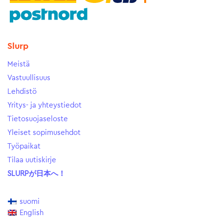
Slurp
Meistä
Vastuullisuus
Lehdistö
Yritys- ja yhteystiedot
Tietosuojaseloste
Yleiset sopimusehdot
Työpaikat
Tilaa uutiskirje
SLURPが日本へ！
suomi
English