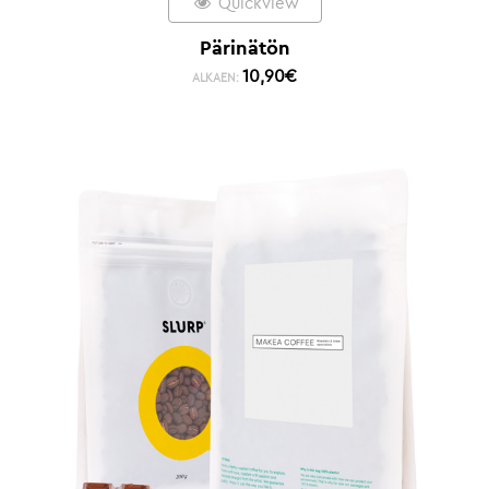
Quickview
Pärinätön
10,90
€
ALKAEN: