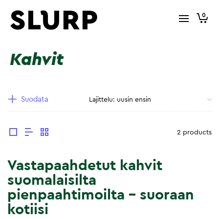
0
Kahvit
Suodata
2 products
Vastapaahdetut kahvit
suomalaisilta
pienpaahtimoilta – suoraan
kotiisi