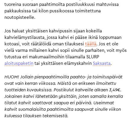
tuoreina suoraan paahtimoilta postiluukkuusi mahtuvissa
pakkauksissa tai kilon pussikoossa toimitettuna
noutopisteelle.
Jos haluat yksittäisen kahvipussin sijaan kokeilla
kahvielämystilausta, jossa kahvi ei pääse ikinä loppumaan
kotoasi, voit räätälöidä oman tilauksesi
täällä
. Jos et ole
vielä varma millainen kahvi sopii sinulle parhaiten, voit myös
tutustua eri makumaailmoihin tilaamalla SLURP
aloituspaketin
tai yksittäisen elämyskahvin
Saksasta
.
HUOM! Jollain pienpaahtimoilla paahto- ja toimituspäivät
ovat vain kerran viikossa. Näistä on erikseen ilmoitettu
tuotteiden kuvauksissa. Postikulut kahveille alkaen 3,49€.
Jokainen kahvi lähetetään yksittäin, joten samalla kerralla
tilatut kahvit saattavat saapua eri päivinä. Useimmat
kahvit suomalaisilta paahtimoilta saapuvat sinulle viikon
kuluessa tilauksen tekemisestä.