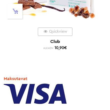
Quickview
Club
10,90
€
ALKAEN:
Maksutavat