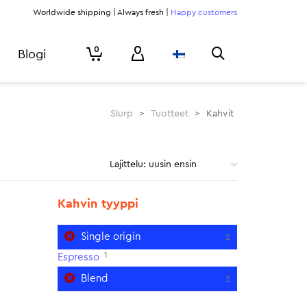
Worldwide shipping | Always fresh |
Happy customers
0
Blogi
Slurp
>
Tuotteet
>
Kahvit
Kahvin tyyppi
Single origin
2
1
Espresso
Blend
2