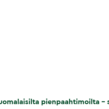
omalaisilta pienpaahtimoilta – s