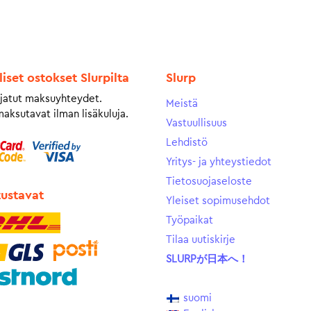
liset ostokset Slurpilta
Slurp
jatut maksuyhteydet.
Meistä
maksutavat ilman lisäkuluja.
Vastuullisuus
Lehdistö
Yritys- ja yhteystiedot
Tietosuojaseloste
tustavat
Yleiset sopimusehdot
Työpaikat
Tilaa uutiskirje
SLURPが日本へ！
suomi