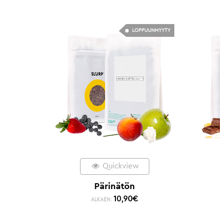
LOPPUUNMYYTY
Quickview
Pärinätön
10,90
€
ALKAEN: