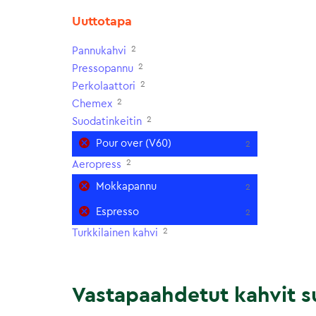
Uuttotapa
2
Pannukahvi
2
Pressopannu
2
Perkolaattori
2
Chemex
2
Suodatinkeitin
Pour over (V60)
2
2
Aeropress
Mokkapannu
2
Espresso
2
2
Turkkilainen kahvi
Vastapaahdetut kahvit su