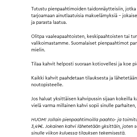
Tutustu pienpaahtimoiden taidonnäytteisiin, jotka 
tarjoamaan ainutlaatuisia makuelämyksiä – jokaisell
ja parasta laatua.
Olitpa vaaleapaahtoisten, keskipaahtoisten tai tu
valikoimastamme. Suomalaiset pienpaahtimot panost
mielin.
Tilaa kahvit helposti suoraan kotiovellesi ja koe 
Kaikki kahvit paahdetaan tilauksesta ja lähetetään
noutopisteelle.
Jos haluat yksittäisen kahvipussin sijaan kokeilla 
vielä varma millainen kahvi sopii sinulle parhaite
HUOM! Jollain pienpaahtimoilla paahto- ja toimitus
3,49€. Jokainen kahvi lähetetään yksittäin, joten
sinulle viikon kuluessa tilauksen tekemisestä.