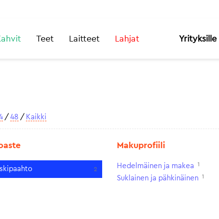
ahvit
Teet
Laitteet
Lahjat
Yrityksille
4
/
48
/
Kaikki
oaste
Makuprofiili
1
Hedelmäinen ja makea
skipaahto
2
1
Suklainen ja pähkinäinen