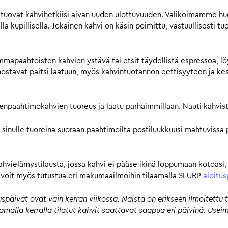
tuovat kahvihetkiisi aivan uuden ulottuvuuden. Valikoimamme huol
a kupillisella. Jokainen kahvi on käsin poimittu, vastuullisesti tu
mmapaahtoisten kahvien ystävä tai etsit täydellistä espressoa, lö
avat paitsi laatuun, myös kahvintuotannon eettisyyteen ja kestä
pienpaahtimokahvien tuoreus ja laatu parhaimmillaan. Nauti kahvist
 sinulle tuoreina suoraan paahtimoilta postiluukkuusi mahtuvissa 
kahvielämystilausta, jossa kahvi ei pääse ikinä loppumaan kotoasi,
n, voit myös tutustua eri makumaailmoihin tilaamalla SLURP
aloitus
päivät ovat vain kerran viikossa. Näistä on erikseen ilmoitettu t
 samalla kerralla tilatut kahvit saattavat saapua eri päivinä. Us