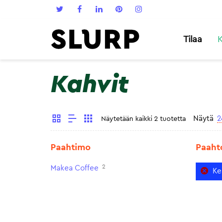
Tilaa
K
Kahvit
Näytä
2
Näytetään kaikki 2 tuotetta
Paahtimo
Paaht
2
Makea Coffee
Ke