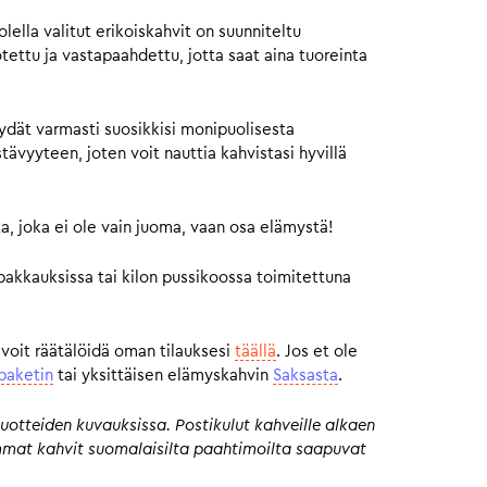
ella valitut erikoiskahvit on suunniteltu
otettu ja vastapaahdettu, jotta saat aina tuoreinta
ydät varmasti suosikkisi monipuolisesta
vyyteen, joten voit nauttia kahvistasi hyvillä
a, joka ei ole vain juoma, vaan osa elämystä!
pakkauksissa tai kilon pussikoossa toimitettuna
 voit räätälöidä oman tilauksesi
täällä
. Jos et ole
paketin
tai yksittäisen elämyskahvin
Saksasta
.
uotteiden kuvauksissa. Postikulut kahveille alkaen
eimmat kahvit suomalaisilta paahtimoilta saapuvat