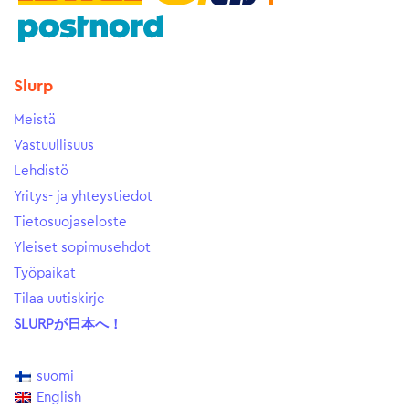
Slurp
Meistä
Vastuullisuus
Lehdistö
Yritys- ja yhteystiedot
Tietosuojaseloste
Yleiset sopimusehdot
Työpaikat
Tilaa uutiskirje
SLURPが日本へ！
suomi
English