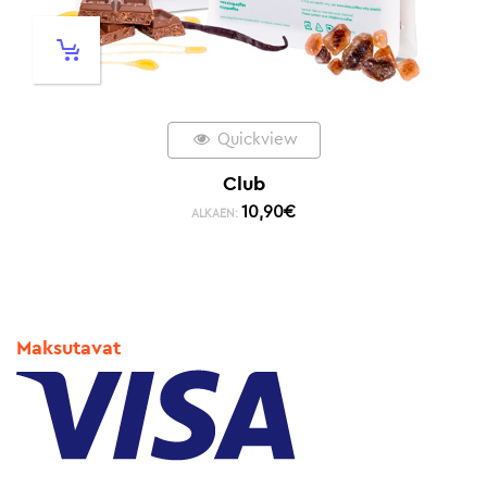
Quickview
Club
10,90
€
ALKAEN:
Maksutavat