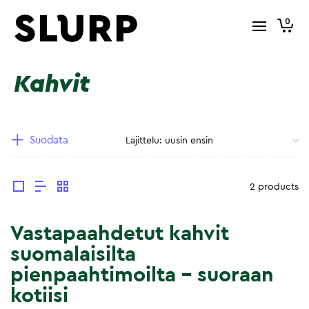
0
Kahvit
Suodata
2 products
Vastapaahdetut kahvit
suomalaisilta
pienpaahtimoilta – suoraan
kotiisi