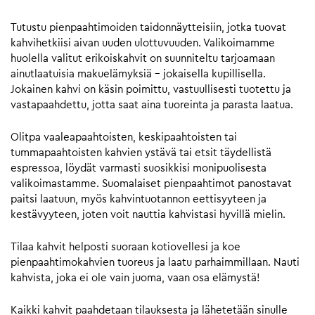
Tutustu pienpaahtimoiden taidonnäytteisiin, jotka tuovat
kahvihetkiisi aivan uuden ulottuvuuden. Valikoimamme
huolella valitut erikoiskahvit on suunniteltu tarjoamaan
ainutlaatuisia makuelämyksiä – jokaisella kupillisella.
Jokainen kahvi on käsin poimittu, vastuullisesti tuotettu ja
vastapaahdettu, jotta saat aina tuoreinta ja parasta laatua.
Olitpa vaaleapaahtoisten, keskipaahtoisten tai
tummapaahtoisten kahvien ystävä tai etsit täydellistä
espressoa, löydät varmasti suosikkisi monipuolisesta
valikoimastamme. Suomalaiset pienpaahtimot panostavat
paitsi laatuun, myös kahvintuotannon eettisyyteen ja
kestävyyteen, joten voit nauttia kahvistasi hyvillä mielin.
Tilaa kahvit helposti suoraan kotiovellesi ja koe
pienpaahtimokahvien tuoreus ja laatu parhaimmillaan. Nauti
kahvista, joka ei ole vain juoma, vaan osa elämystä!
Kaikki kahvit paahdetaan tilauksesta ja lähetetään sinulle