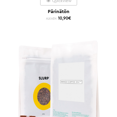
Quickview
Pärinätön
10,90
€
ALKAEN: