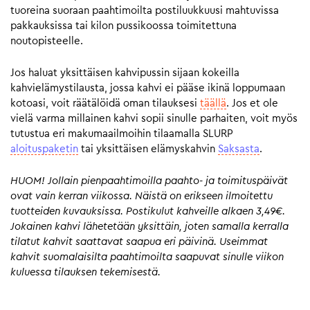
tuoreina suoraan paahtimoilta postiluukkuusi mahtuvissa
pakkauksissa tai kilon pussikoossa toimitettuna
noutopisteelle.
Jos haluat yksittäisen kahvipussin sijaan kokeilla
kahvielämystilausta, jossa kahvi ei pääse ikinä loppumaan
kotoasi, voit räätälöidä oman tilauksesi
täällä
. Jos et ole
vielä varma millainen kahvi sopii sinulle parhaiten, voit myös
tutustua eri makumaailmoihin tilaamalla SLURP
aloituspaketin
tai yksittäisen elämyskahvin
Saksasta
.
HUOM! Jollain pienpaahtimoilla paahto- ja toimituspäivät
ovat vain kerran viikossa. Näistä on erikseen ilmoitettu
tuotteiden kuvauksissa. Postikulut kahveille alkaen 3,49€.
Jokainen kahvi lähetetään yksittäin, joten samalla kerralla
tilatut kahvit saattavat saapua eri päivinä. Useimmat
kahvit suomalaisilta paahtimoilta saapuvat sinulle viikon
kuluessa tilauksen tekemisestä.