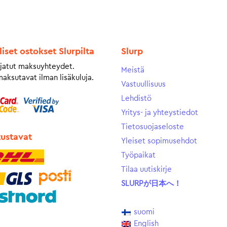
liset ostokset Slurpilta
Slurp
jatut maksuyhteydet.
Meistä
maksutavat ilman lisäkuluja.
Vastuullisuus
Lehdistö
Yritys- ja yhteystiedot
Tietosuojaseloste
tustavat
Yleiset sopimusehdot
Työpaikat
Tilaa uutiskirje
SLURPが日本へ！
suomi
English