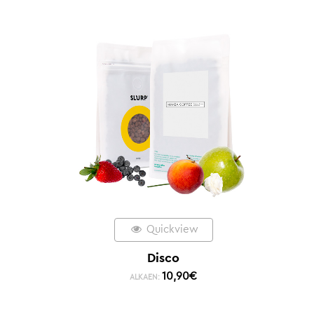
Quickview
Disco
10,90
€
ALKAEN: