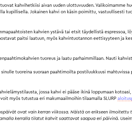
tuovat kahvihetkiisi aivan uuden ulottuvuuden. Valikoimamme huol
a kupillisella. Jokainen kahvi on käsin poimittu, vastuullisesti tu
mmapaahtoisten kahvien ystävä tai etsit täydellistä espressoa, lö
avat paitsi laatuun, myös kahvintuotannon eettisyyteen ja kestä
pienpaahtimokahvien tuoreus ja laatu parhaimmillaan. Nauti kahvist
 sinulle tuoreina suoraan paahtimoilta postiluukkuusi mahtuvissa 
kahvielämystilausta, jossa kahvi ei pääse ikinä loppumaan kotoasi,
n, voit myös tutustua eri makumaailmoihin tilaamalla SLURP
aloitus
päivät ovat vain kerran viikossa. Näistä on erikseen ilmoitettu t
 samalla kerralla tilatut kahvit saattavat saapua eri päivinä. Us