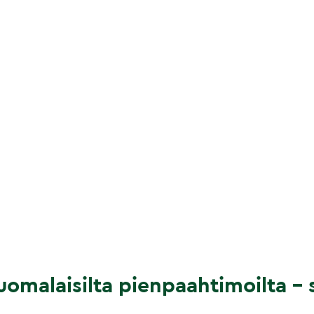
omalaisilta pienpaahtimoilta – s