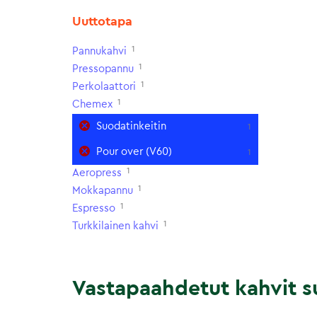
Uuttotapa
1
Pannukahvi
1
Pressopannu
1
Perkolaattori
1
Chemex
Suodatinkeitin
1
Pour over (V60)
1
1
Aeropress
1
Mokkapannu
1
Espresso
1
Turkkilainen kahvi
Vastapaahdetut kahvit su