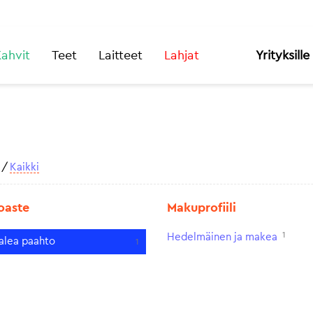
ahvit
Teet
Laitteet
Lahjat
Yrityksille
/
Kaikki
oaste
Makuprofiili
1
Hedelmäinen ja makea
alea paahto
1