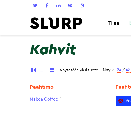
Tilaa
K
Kahvit
Näytä
24
/
48
Näytetään yksi tuote
Paahtimo
Paaht
1
Makea Coffee
Va