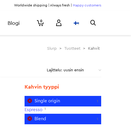
Worldwide shipping | Always fresh |
Happy customers
0
Blogi
Slurp
>
Tuotteet
>
Kahvit
Kahvin tyyppi
Single origin
1
1
Espresso
Blend
1