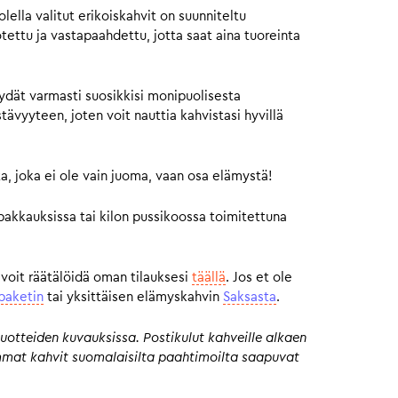
ella valitut erikoiskahvit on suunniteltu
otettu ja vastapaahdettu, jotta saat aina tuoreinta
ydät varmasti suosikkisi monipuolisesta
vyyteen, joten voit nauttia kahvistasi hyvillä
a, joka ei ole vain juoma, vaan osa elämystä!
pakkauksissa tai kilon pussikoossa toimitettuna
 voit räätälöidä oman tilauksesi
täällä
. Jos et ole
paketin
tai yksittäisen elämyskahvin
Saksasta
.
uotteiden kuvauksissa. Postikulut kahveille alkaen
eimmat kahvit suomalaisilta paahtimoilta saapuvat