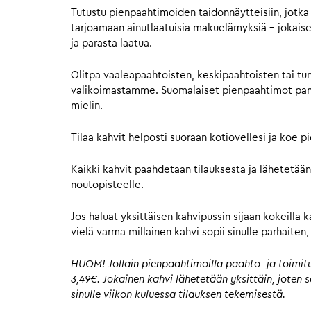
Tutustu pienpaahtimoiden taidonnäytteisiin, jotka 
tarjoamaan ainutlaatuisia makuelämyksiä – jokaisell
ja parasta laatua.
Olitpa vaaleapaahtoisten, keskipaahtoisten tai tu
valikoimastamme. Suomalaiset pienpaahtimot panost
mielin.
Tilaa kahvit helposti suoraan kotiovellesi ja koe 
Kaikki kahvit paahdetaan tilauksesta ja lähetetään
noutopisteelle.
Jos haluat yksittäisen kahvipussin sijaan kokeilla 
vielä varma millainen kahvi sopii sinulle parhaite
HUOM! Jollain pienpaahtimoilla paahto- ja toimitus
3,49€. Jokainen kahvi lähetetään yksittäin, joten
sinulle viikon kuluessa tilauksen tekemisestä.