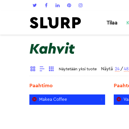
Tilaa
K
Kahvit
Näytä
24
/
48
Näytetään yksi tuote
Paahtimo
Paaht
Makea Coffee
Va
1