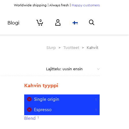
Worldwide shipping | Always fresh |
Happy customers
0
Blogi
Slurp
>
Tuotteet
>
Kahvit
Kahvin tyyppi
Single origin
1
Espresso
1
1
Blend