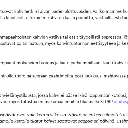
tuovat kahvihetkiisi aivan uuden ulottuvuuden. Valikoimamme huol
a kupillisella. Jokainen kahvi on käsin poimittu, vastuullisesti tu
mmapaahtoisten kahvien ystävä tai etsit täydellistä espressoa, lö
avat paitsi laatuun, myös kahvintuotannon eettisyyteen ja kestä
pienpaahtimokahvien tuoreus ja laatu parhaimmillaan. Nauti kahvist
 sinulle tuoreina suoraan paahtimoilta postiluukkuusi mahtuvissa 
kahvielämystilausta, jossa kahvi ei pääse ikinä loppumaan kotoasi,
n, voit myös tutustua eri makumaailmoihin tilaamalla SLURP
aloitus
päivät ovat vain kerran viikossa. Näistä on erikseen ilmoitettu t
 samalla kerralla tilatut kahvit saattavat saapua eri päivinä. Us