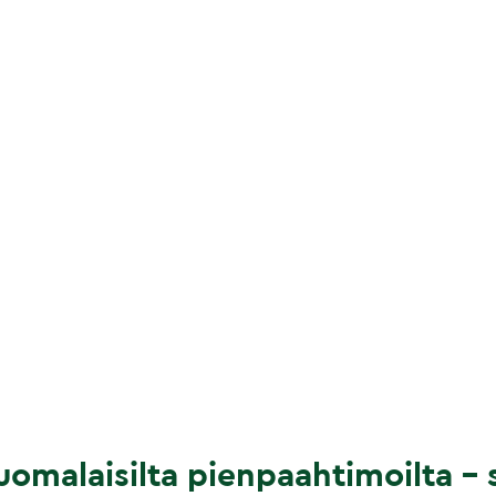
omalaisilta pienpaahtimoilta – s