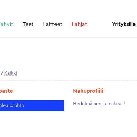
ahvit
Teet
Laitteet
Lahjat
Yrityksille
/
Kaikki
oaste
Makuprofiili
1
Hedelmäinen ja makea
alea paahto
1