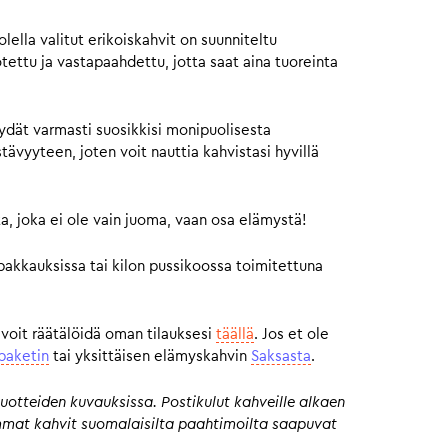
ella valitut erikoiskahvit on suunniteltu
otettu ja vastapaahdettu, jotta saat aina tuoreinta
ydät varmasti suosikkisi monipuolisesta
vyyteen, joten voit nauttia kahvistasi hyvillä
a, joka ei ole vain juoma, vaan osa elämystä!
pakkauksissa tai kilon pussikoossa toimitettuna
 voit räätälöidä oman tilauksesi
täällä
. Jos et ole
paketin
tai yksittäisen elämyskahvin
Saksasta
.
uotteiden kuvauksissa. Postikulut kahveille alkaen
eimmat kahvit suomalaisilta paahtimoilta saapuvat