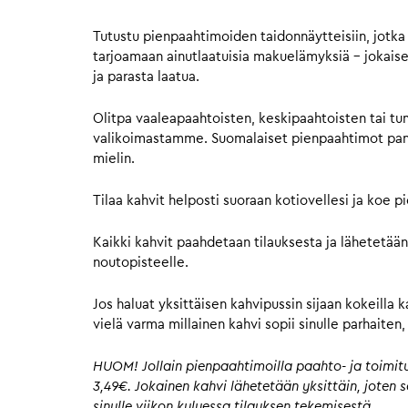
Tutustu pienpaahtimoiden taidonnäytteisiin, jotka 
tarjoamaan ainutlaatuisia makuelämyksiä – jokaisell
ja parasta laatua.
Olitpa vaaleapaahtoisten, keskipaahtoisten tai tu
valikoimastamme. Suomalaiset pienpaahtimot panost
mielin.
Tilaa kahvit helposti suoraan kotiovellesi ja koe 
Kaikki kahvit paahdetaan tilauksesta ja lähetetään
noutopisteelle.
Jos haluat yksittäisen kahvipussin sijaan kokeilla 
vielä varma millainen kahvi sopii sinulle parhaite
HUOM! Jollain pienpaahtimoilla paahto- ja toimitus
3,49€. Jokainen kahvi lähetetään yksittäin, joten
sinulle viikon kuluessa tilauksen tekemisestä.