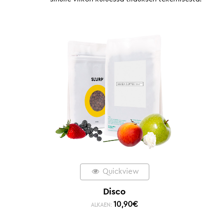
Quickview
Disco
10,90
€
ALKAEN: