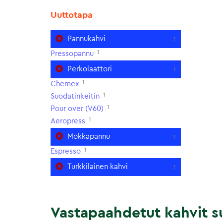
Uuttotapa
Pannukahvi
1
1
Pressopannu
Perkolaattori
1
1
Chemex
1
Suodatinkeitin
1
Pour over (V60)
1
Aeropress
Mokkapannu
1
1
Espresso
Turkkilainen kahvi
1
Vastapaahdetut kahvit su