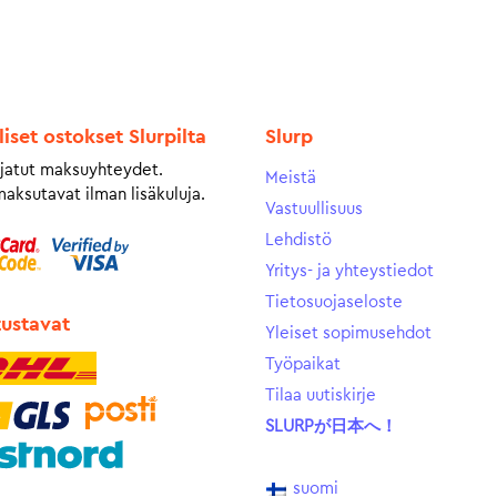
liset ostokset Slurpilta
Slurp
jatut maksuyhteydet.
Meistä
maksutavat ilman lisäkuluja.
Vastuullisuus
Lehdistö
Yritys- ja yhteystiedot
Tietosuojaseloste
tustavat
Yleiset sopimusehdot
Työpaikat
Tilaa uutiskirje
SLURPが日本へ！
suomi