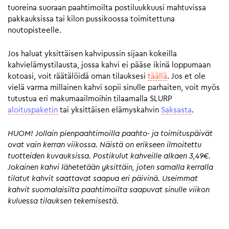
tuoreina suoraan paahtimoilta postiluukkuusi mahtuvissa
pakkauksissa tai kilon pussikoossa toimitettuna
noutopisteelle.
Jos haluat yksittäisen kahvipussin sijaan kokeilla
kahvielämystilausta, jossa kahvi ei pääse ikinä loppumaan
kotoasi, voit räätälöidä oman tilauksesi
täällä
. Jos et ole
vielä varma millainen kahvi sopii sinulle parhaiten, voit myös
tutustua eri makumaailmoihin tilaamalla SLURP
aloituspaketin
tai yksittäisen elämyskahvin
Saksasta
.
HUOM! Jollain pienpaahtimoilla paahto- ja toimituspäivät
ovat vain kerran viikossa. Näistä on erikseen ilmoitettu
tuotteiden kuvauksissa. Postikulut kahveille alkaen 3,49€.
Jokainen kahvi lähetetään yksittäin, joten samalla kerralla
tilatut kahvit saattavat saapua eri päivinä. Useimmat
kahvit suomalaisilta paahtimoilta saapuvat sinulle viikon
kuluessa tilauksen tekemisestä.