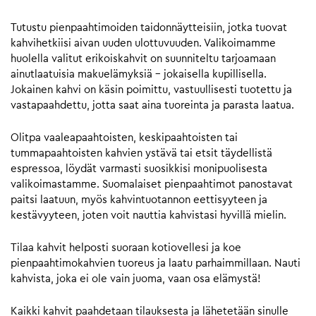
Tutustu pienpaahtimoiden taidonnäytteisiin, jotka tuovat
kahvihetkiisi aivan uuden ulottuvuuden. Valikoimamme
huolella valitut erikoiskahvit on suunniteltu tarjoamaan
ainutlaatuisia makuelämyksiä – jokaisella kupillisella.
Jokainen kahvi on käsin poimittu, vastuullisesti tuotettu ja
vastapaahdettu, jotta saat aina tuoreinta ja parasta laatua.
Olitpa vaaleapaahtoisten, keskipaahtoisten tai
tummapaahtoisten kahvien ystävä tai etsit täydellistä
espressoa, löydät varmasti suosikkisi monipuolisesta
valikoimastamme. Suomalaiset pienpaahtimot panostavat
paitsi laatuun, myös kahvintuotannon eettisyyteen ja
kestävyyteen, joten voit nauttia kahvistasi hyvillä mielin.
Tilaa kahvit helposti suoraan kotiovellesi ja koe
pienpaahtimokahvien tuoreus ja laatu parhaimmillaan. Nauti
kahvista, joka ei ole vain juoma, vaan osa elämystä!
Kaikki kahvit paahdetaan tilauksesta ja lähetetään sinulle