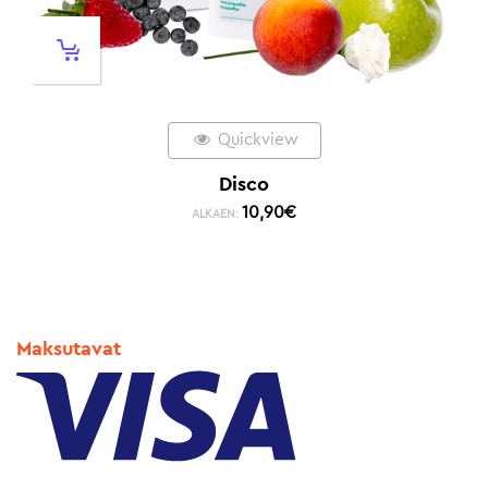
Quickview
Disco
10,90
€
ALKAEN:
Maksutavat