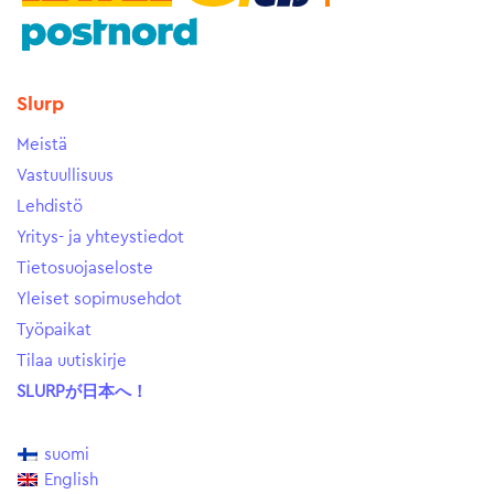
Slurp
Meistä
Vastuullisuus
Lehdistö
Yritys- ja yhteystiedot
Tietosuojaseloste
Yleiset sopimusehdot
Työpaikat
Tilaa uutiskirje
SLURPが日本へ！
suomi
English