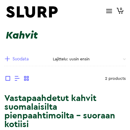
0
Kahvit
Suodata
2 products
Vastapaahdetut kahvit
suomalaisilta
pienpaahtimoilta – suoraan
kotiisi