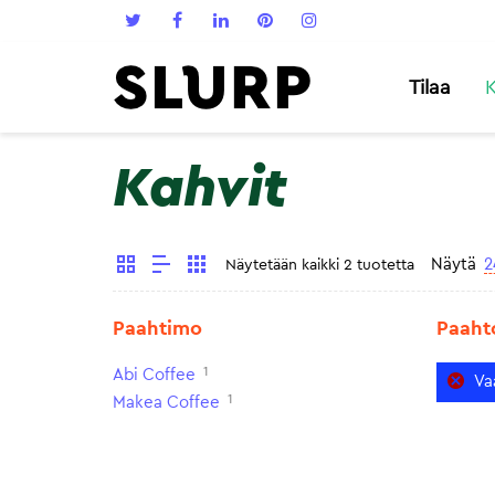
Tilaa
K
Kahvit
Näytä
2
Näytetään kaikki 2 tuotetta
Paahtimo
Paaht
1
Abi Coffee
Va
1
Makea Coffee