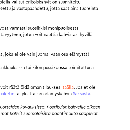
ella valitut erikoiskahvit on suunniteltu
otettu ja vastapaahdettu, jotta saat aina tuoreinta
ydät varmasti suosikkisi monipuolisesta
vyyteen, joten voit nauttia kahvistasi hyvillä
a, joka ei ole vain juoma, vaan osa elämystä!
pakkauksissa tai kilon pussikoossa toimitettuna
 voit räätälöidä oman tilauksesi
täällä
. Jos et ole
paketin
tai yksittäisen elämyskahvin
Saksasta
.
uotteiden kuvauksissa. Postikulut kahveille alkaen
eimmat kahvit suomalaisilta paahtimoilta saapuvat