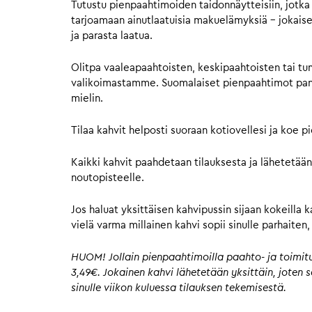
Tutustu pienpaahtimoiden taidonnäytteisiin, jotka 
tarjoamaan ainutlaatuisia makuelämyksiä – jokaisell
ja parasta laatua.
Olitpa vaaleapaahtoisten, keskipaahtoisten tai tu
valikoimastamme. Suomalaiset pienpaahtimot panost
mielin.
Tilaa kahvit helposti suoraan kotiovellesi ja koe 
Kaikki kahvit paahdetaan tilauksesta ja lähetetään
noutopisteelle.
Jos haluat yksittäisen kahvipussin sijaan kokeilla 
vielä varma millainen kahvi sopii sinulle parhaite
HUOM! Jollain pienpaahtimoilla paahto- ja toimitus
3,49€. Jokainen kahvi lähetetään yksittäin, joten
sinulle viikon kuluessa tilauksen tekemisestä.