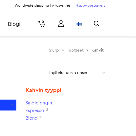
Worldwide shipping | Always fresh |
Happy customers
0
Blogi
Slurp
>
Tuotteet
>
Kahvit
Kahvin tyyppi
1
Single origin
2
2
Espresso
1
Blend