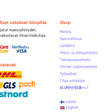
liset ostokset Slurpilta
Slurp
jatut maksuyhteydet.
Meistä
maksutavat ilman lisäkuluja.
Vastuullisuus
Lehdistö
Yritys- ja yhteystiedot
Tietosuojaseloste
tustavat
Yleiset sopimusehdot
Työpaikat
Tilaa uutiskirje
SLURPが日本へ！
suomi
English