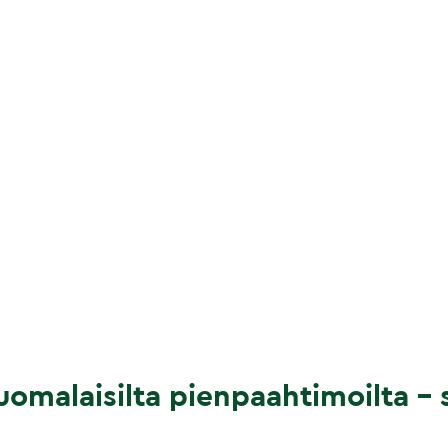
omalaisilta pienpaahtimoilta – s