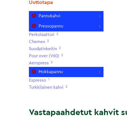
Uuttotapa
Pannukahvi
2
Pressopannu
2
2
Perkolaattori
2
Chemex
2
Suodatinkeitin
2
Pour over (V60)
2
Aeropress
Mokkapannu
2
1
Espresso
2
Turkkilainen kahvi
Vastapaahdetut kahvit su