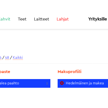
ahvit
Teet
Laitteet
Lahjat
Yrityksille
4
/
48
/
Kaikki
oaste
Makuprofiili
alea paahto
Hedelmäinen ja makea
2