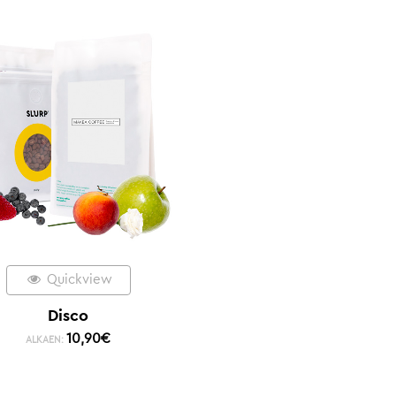
Quickview
Disco
10,90
€
ALKAEN: