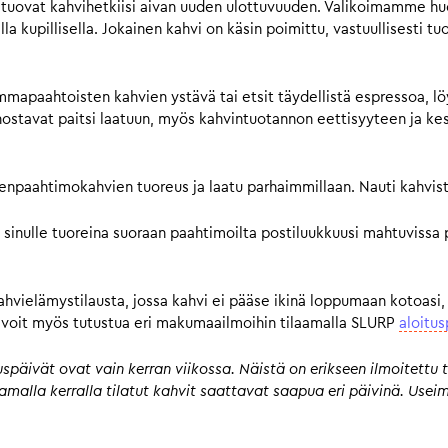
tuovat kahvihetkiisi aivan uuden ulottuvuuden. Valikoimamme huol
a kupillisella. Jokainen kahvi on käsin poimittu, vastuullisesti tu
mmapaahtoisten kahvien ystävä tai etsit täydellistä espressoa, lö
avat paitsi laatuun, myös kahvintuotannon eettisyyteen ja kestä
pienpaahtimokahvien tuoreus ja laatu parhaimmillaan. Nauti kahvist
 sinulle tuoreina suoraan paahtimoilta postiluukkuusi mahtuvissa 
kahvielämystilausta, jossa kahvi ei pääse ikinä loppumaan kotoasi,
n, voit myös tutustua eri makumaailmoihin tilaamalla SLURP
aloitus
päivät ovat vain kerran viikossa. Näistä on erikseen ilmoitettu t
 samalla kerralla tilatut kahvit saattavat saapua eri päivinä. Us