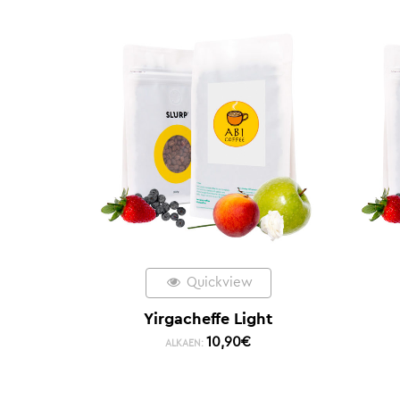
Quickview
Yirgacheffe Light
10,90
€
ALKAEN: