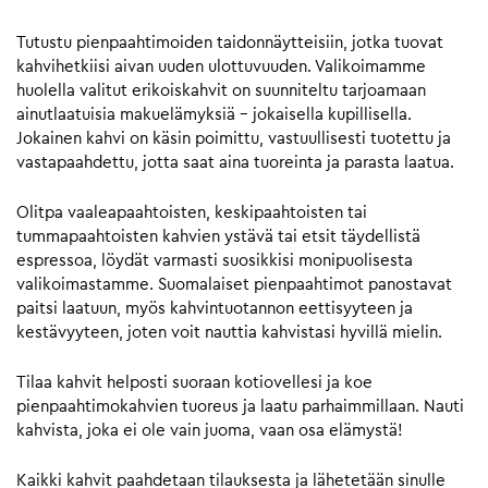
Tutustu pienpaahtimoiden taidonnäytteisiin, jotka tuovat
kahvihetkiisi aivan uuden ulottuvuuden. Valikoimamme
huolella valitut erikoiskahvit on suunniteltu tarjoamaan
ainutlaatuisia makuelämyksiä – jokaisella kupillisella.
Jokainen kahvi on käsin poimittu, vastuullisesti tuotettu ja
vastapaahdettu, jotta saat aina tuoreinta ja parasta laatua.
Olitpa vaaleapaahtoisten, keskipaahtoisten tai
tummapaahtoisten kahvien ystävä tai etsit täydellistä
espressoa, löydät varmasti suosikkisi monipuolisesta
valikoimastamme. Suomalaiset pienpaahtimot panostavat
paitsi laatuun, myös kahvintuotannon eettisyyteen ja
kestävyyteen, joten voit nauttia kahvistasi hyvillä mielin.
Tilaa kahvit helposti suoraan kotiovellesi ja koe
pienpaahtimokahvien tuoreus ja laatu parhaimmillaan. Nauti
kahvista, joka ei ole vain juoma, vaan osa elämystä!
Kaikki kahvit paahdetaan tilauksesta ja lähetetään sinulle