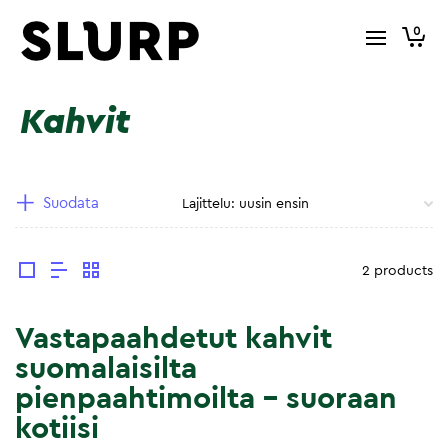
0
Kahvit
Suodata
2 products
Vastapaahdetut kahvit
suomalaisilta
pienpaahtimoilta – suoraan
kotiisi