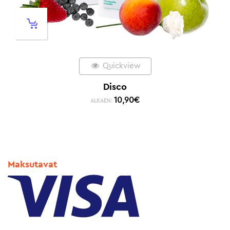
Quickview
Disco
10,90
€
ALKAEN:
Maksutavat