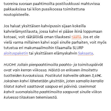
tuoreina suoraan paahtimoilta postiluukkuusi mahtuvissa
pakkauksissa tai kilon pussikoossa toimitettuna
noutopisteelle.
Jos haluat yksittäisen kahvipussin sijaan kokeilla
kahvielämystilausta, jossa kahvi ei pääse ikinä loppumaan
kotoasi, voit räätälöidä oman tilauksesi
täällä
. Jos et ole
vielä varma millainen kahvi sopii sinulle parhaiten, voit myös
tutustua eri makumaailmoihin tilaamalla SLURP
aloituspaketin
tai yksittäisen elämyskahvin
Saksasta
.
HUOM! Jollain pienpaahtimoilla paahto- ja toimituspäivät
ovat vain kerran viikossa. Näistä on erikseen ilmoitettu
tuotteiden kuvauksissa. Postikulut kahveille alkaen 3,49€.
Jokainen kahvi lähetetään yksittäin, joten samalla kerralla
tilatut kahvit saattavat saapua eri päivinä. Useimmat
kahvit suomalaisilta paahtimoilta saapuvat sinulle viikon
kuluessa tilauksen tekemisestä.