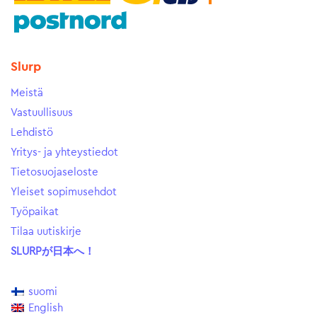
Slurp
Meistä
Vastuullisuus
Lehdistö
Yritys- ja yhteystiedot
Tietosuojaseloste
Yleiset sopimusehdot
Työpaikat
Tilaa uutiskirje
SLURPが日本へ！
suomi
English