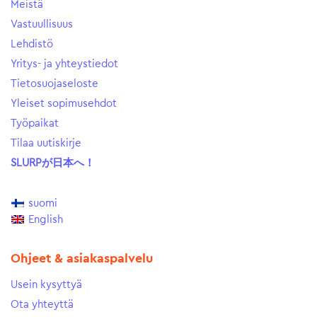
Meistä
Vastuullisuus
Lehdistö
Yritys- ja yhteystiedot
Tietosuojaseloste
Yleiset sopimusehdot
Työpaikat
Tilaa uutiskirje
SLURPが日本へ！
suomi
English
Ohjeet & asiakaspalvelu
Usein kysyttyä
Ota yhteyttä