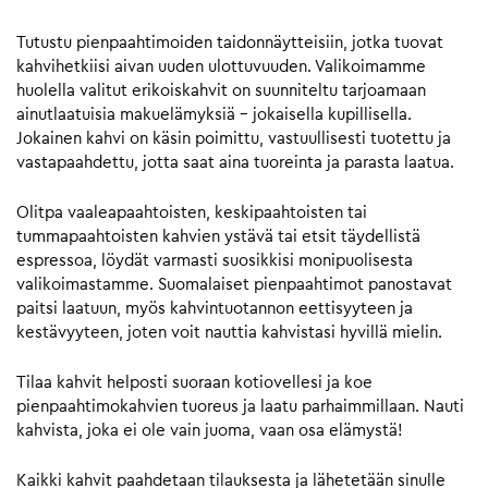
Tutustu pienpaahtimoiden taidonnäytteisiin, jotka tuovat
kahvihetkiisi aivan uuden ulottuvuuden. Valikoimamme
huolella valitut erikoiskahvit on suunniteltu tarjoamaan
ainutlaatuisia makuelämyksiä – jokaisella kupillisella.
Jokainen kahvi on käsin poimittu, vastuullisesti tuotettu ja
vastapaahdettu, jotta saat aina tuoreinta ja parasta laatua.
Olitpa vaaleapaahtoisten, keskipaahtoisten tai
tummapaahtoisten kahvien ystävä tai etsit täydellistä
espressoa, löydät varmasti suosikkisi monipuolisesta
valikoimastamme. Suomalaiset pienpaahtimot panostavat
paitsi laatuun, myös kahvintuotannon eettisyyteen ja
kestävyyteen, joten voit nauttia kahvistasi hyvillä mielin.
Tilaa kahvit helposti suoraan kotiovellesi ja koe
pienpaahtimokahvien tuoreus ja laatu parhaimmillaan. Nauti
kahvista, joka ei ole vain juoma, vaan osa elämystä!
Kaikki kahvit paahdetaan tilauksesta ja lähetetään sinulle