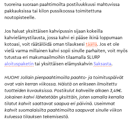
tuoreina suoraan paahtimoilta postiluukkuusi mahtuvissa
pakkauksissa tai kilon pussikoossa toimitettuna
noutopisteelle.
Jos haluat yksittäisen kahvipussin sijaan kokeilla
kahvielämystilausta, jossa kahvi ei pääse ikinä loppumaan
kotoasi, voit räätälöidä oman tilauksesi
täällä
. Jos et ole
vielä varma millainen kahvi sopii sinulle parhaiten, voit myös
tutustua eri makumaailmoihin tilaamalla SLURP
aloituspaketin
tai yksittäisen elämyskahvin
Saksasta
.
HUOM! Jollain pienpaahtimoilla paahto- ja toimituspäivät
ovat vain kerran viikossa. Näistä on erikseen ilmoitettu
tuotteiden kuvauksissa. Postikulut kahveille alkaen 3,49€.
Jokainen kahvi lähetetään yksittäin, joten samalla kerralla
tilatut kahvit saattavat saapua eri päivinä. Useimmat
kahvit suomalaisilta paahtimoilta saapuvat sinulle viikon
kuluessa tilauksen tekemisestä.