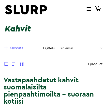
0
Kahvit
Suodata
1 product
Vastapaahdetut kahvit
suomalaisilta
pienpaahtimoilta – suoraan
kotiisi