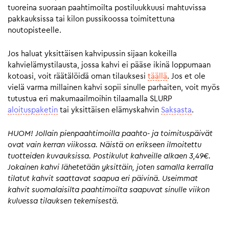
tuoreina suoraan paahtimoilta postiluukkuusi mahtuvissa
pakkauksissa tai kilon pussikoossa toimitettuna
noutopisteelle.
Jos haluat yksittäisen kahvipussin sijaan kokeilla
kahvielämystilausta, jossa kahvi ei pääse ikinä loppumaan
kotoasi, voit räätälöidä oman tilauksesi
täällä
. Jos et ole
vielä varma millainen kahvi sopii sinulle parhaiten, voit myös
tutustua eri makumaailmoihin tilaamalla SLURP
aloituspaketin
tai yksittäisen elämyskahvin
Saksasta
.
HUOM! Jollain pienpaahtimoilla paahto- ja toimituspäivät
ovat vain kerran viikossa. Näistä on erikseen ilmoitettu
tuotteiden kuvauksissa. Postikulut kahveille alkaen 3,49€.
Jokainen kahvi lähetetään yksittäin, joten samalla kerralla
tilatut kahvit saattavat saapua eri päivinä. Useimmat
kahvit suomalaisilta paahtimoilta saapuvat sinulle viikon
kuluessa tilauksen tekemisestä.