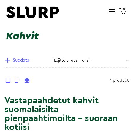
0
Kahvit
Suodata
1 product
Vastapaahdetut kahvit
suomalaisilta
pienpaahtimoilta – suoraan
kotiisi