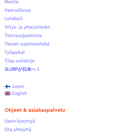
Meistä
Vastuullisuus
Lehdistö
Yritys- ja yhteystiedot
Tietosuojaseloste
Yleiset sopimusehdot
Työpaikat
Tilaa uutiskirje
SLURPが日本へ！
suomi
English
Ohjeet & asiakaspalvelu
Usein kysyttyä
Ota yhteyttä