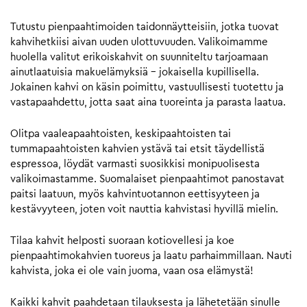
Tutustu pienpaahtimoiden taidonnäytteisiin, jotka tuovat
kahvihetkiisi aivan uuden ulottuvuuden. Valikoimamme
huolella valitut erikoiskahvit on suunniteltu tarjoamaan
ainutlaatuisia makuelämyksiä – jokaisella kupillisella.
Jokainen kahvi on käsin poimittu, vastuullisesti tuotettu ja
vastapaahdettu, jotta saat aina tuoreinta ja parasta laatua.
Olitpa vaaleapaahtoisten, keskipaahtoisten tai
tummapaahtoisten kahvien ystävä tai etsit täydellistä
espressoa, löydät varmasti suosikkisi monipuolisesta
valikoimastamme. Suomalaiset pienpaahtimot panostavat
paitsi laatuun, myös kahvintuotannon eettisyyteen ja
kestävyyteen, joten voit nauttia kahvistasi hyvillä mielin.
Tilaa kahvit helposti suoraan kotiovellesi ja koe
pienpaahtimokahvien tuoreus ja laatu parhaimmillaan. Nauti
kahvista, joka ei ole vain juoma, vaan osa elämystä!
Kaikki kahvit paahdetaan tilauksesta ja lähetetään sinulle