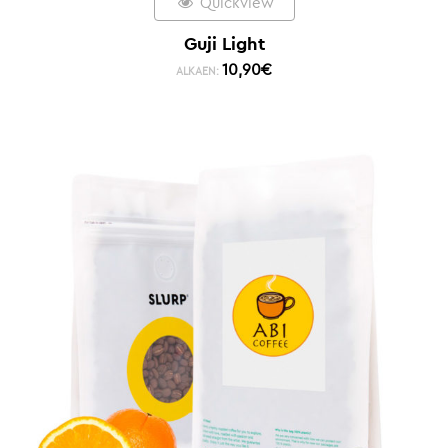
Quickview
Guji Light
10,90
€
ALKAEN: