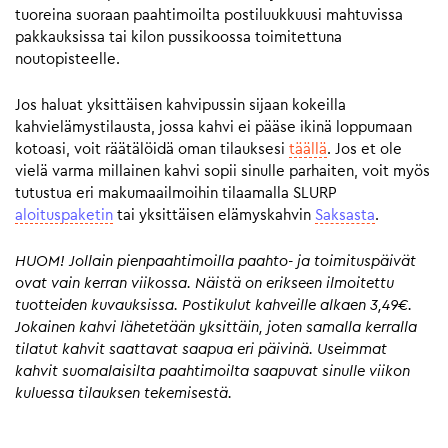
tuoreina suoraan paahtimoilta postiluukkuusi mahtuvissa
pakkauksissa tai kilon pussikoossa toimitettuna
noutopisteelle.
Jos haluat yksittäisen kahvipussin sijaan kokeilla
kahvielämystilausta, jossa kahvi ei pääse ikinä loppumaan
kotoasi, voit räätälöidä oman tilauksesi
täällä
. Jos et ole
vielä varma millainen kahvi sopii sinulle parhaiten, voit myös
tutustua eri makumaailmoihin tilaamalla SLURP
aloituspaketin
tai yksittäisen elämyskahvin
Saksasta
.
HUOM! Jollain pienpaahtimoilla paahto- ja toimituspäivät
ovat vain kerran viikossa. Näistä on erikseen ilmoitettu
tuotteiden kuvauksissa. Postikulut kahveille alkaen 3,49€.
Jokainen kahvi lähetetään yksittäin, joten samalla kerralla
tilatut kahvit saattavat saapua eri päivinä. Useimmat
kahvit suomalaisilta paahtimoilta saapuvat sinulle viikon
kuluessa tilauksen tekemisestä.