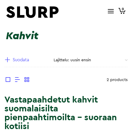
0
Kahvit
Suodata
2 products
Vastapaahdetut kahvit
suomalaisilta
pienpaahtimoilta – suoraan
kotiisi