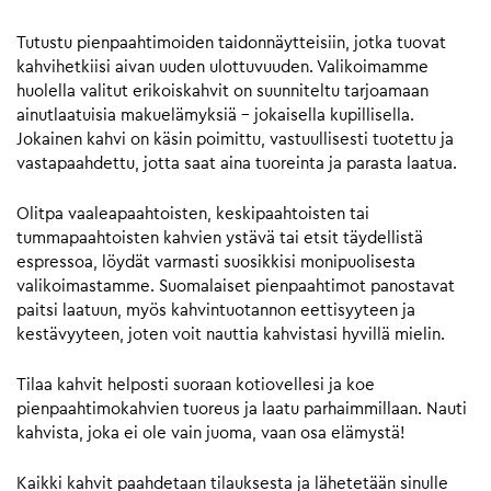
Tutustu pienpaahtimoiden taidonnäytteisiin, jotka tuovat
kahvihetkiisi aivan uuden ulottuvuuden. Valikoimamme
huolella valitut erikoiskahvit on suunniteltu tarjoamaan
ainutlaatuisia makuelämyksiä – jokaisella kupillisella.
Jokainen kahvi on käsin poimittu, vastuullisesti tuotettu ja
vastapaahdettu, jotta saat aina tuoreinta ja parasta laatua.
Olitpa vaaleapaahtoisten, keskipaahtoisten tai
tummapaahtoisten kahvien ystävä tai etsit täydellistä
espressoa, löydät varmasti suosikkisi monipuolisesta
valikoimastamme. Suomalaiset pienpaahtimot panostavat
paitsi laatuun, myös kahvintuotannon eettisyyteen ja
kestävyyteen, joten voit nauttia kahvistasi hyvillä mielin.
Tilaa kahvit helposti suoraan kotiovellesi ja koe
pienpaahtimokahvien tuoreus ja laatu parhaimmillaan. Nauti
kahvista, joka ei ole vain juoma, vaan osa elämystä!
Kaikki kahvit paahdetaan tilauksesta ja lähetetään sinulle