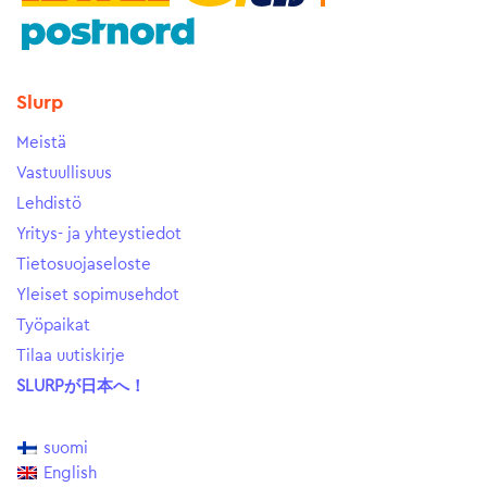
Slurp
Meistä
Vastuullisuus
Lehdistö
Yritys- ja yhteystiedot
Tietosuojaseloste
Yleiset sopimusehdot
Työpaikat
Tilaa uutiskirje
SLURPが日本へ！
suomi
English