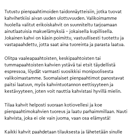
Tutustu pienpaahtimoiden taidonnäytteisiin, jotka tuovat
kahvihetkiisi aivan uuden ulottuvuuden. Valikoimamme
huolella valitut erikoiskahvit on suunniteltu tarjoamaan
ainutlaatuisia makuelämyksiä – jokaisella kupillisella.
Jokainen kahvi on käsin poimittu, vastuullisesti tuotettu ja
vastapaahdettu, jotta saat aina tuoreinta ja parasta laatua.
Olitpa vaaleapaahtoisten, keskipaahtoisten tai
tummapaahtoisten kahvien ystävä tai etsit täydellistä
espressoa, löydät varmasti suosikkisi monipuolisesta
valikoimastamme. Suomalaiset pienpaahtimot panostavat
paitsi laatuun, myös kahvintuotannon eettisyyteen ja
kestävyyteen, joten voit nauttia kahvistasi hyvillä mielin.
Tilaa kahvit helposti suoraan kotiovellesi ja koe
pienpaahtimokahvien tuoreus ja laatu parhaimmillaan. Nauti
kahvista, joka ei ole vain juoma, vaan osa elämystä!
Kaikki kahvit paahdetaan tilauksesta ja lähetetään sinulle