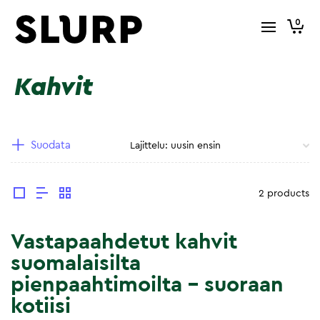
0
Kahvit
Suodata
2 products
Vastapaahdetut kahvit
suomalaisilta
pienpaahtimoilta – suoraan
kotiisi