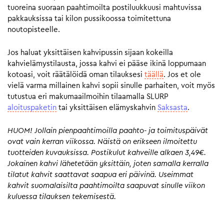
tuoreina suoraan paahtimoilta postiluukkuusi mahtuvissa
pakkauksissa tai kilon pussikoossa toimitettuna
noutopisteelle.
Jos haluat yksittäisen kahvipussin sijaan kokeilla
kahvielämystilausta, jossa kahvi ei pääse ikinä loppumaan
kotoasi, voit räätälöidä oman tilauksesi
täällä
. Jos et ole
vielä varma millainen kahvi sopii sinulle parhaiten, voit myös
tutustua eri makumaailmoihin tilaamalla SLURP
aloituspaketin
tai yksittäisen elämyskahvin
Saksasta
.
HUOM! Jollain pienpaahtimoilla paahto- ja toimituspäivät
ovat vain kerran viikossa. Näistä on erikseen ilmoitettu
tuotteiden kuvauksissa. Postikulut kahveille alkaen 3,49€.
Jokainen kahvi lähetetään yksittäin, joten samalla kerralla
tilatut kahvit saattavat saapua eri päivinä. Useimmat
kahvit suomalaisilta paahtimoilta saapuvat sinulle viikon
kuluessa tilauksen tekemisestä.