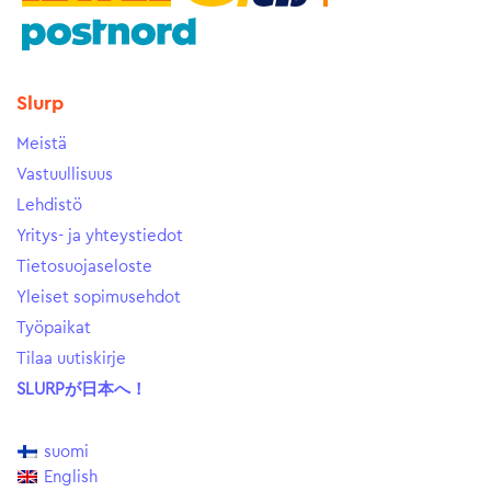
Slurp
Meistä
Vastuullisuus
Lehdistö
Yritys- ja yhteystiedot
Tietosuojaseloste
Yleiset sopimusehdot
Työpaikat
Tilaa uutiskirje
SLURPが日本へ！
suomi
English