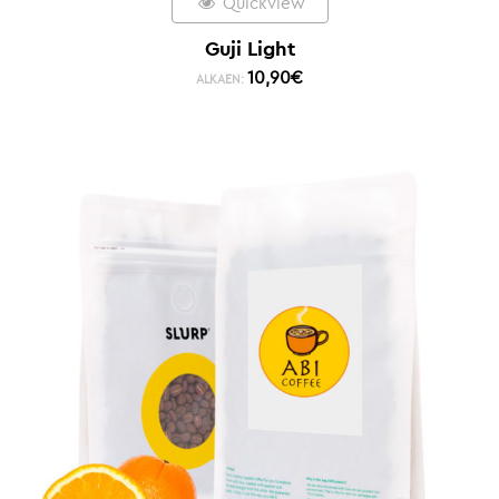
Quickview
Guji Light
10,90
€
ALKAEN: