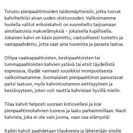
Tutustu pienpaahtimoiden taidonnäytteisiin, jotka tuovat
kahvihetkiisi aivan uuden ulottuvuuden. Valikoimamme
huolella valitut erikoiskahvit on suunniteltu tarjoamaan
ainutlaatuisia makuelämyksiä – jokaisella kupillisella.
Jokainen kahvi on käsin poimittu, vastuullisesti tuotettu ja
vastapaahdettu, jotta saat aina tuoreinta ja parasta laatua.
Olitpa vaaleapaahtoisten, keskipaahtoisten tai
tummapaahtoisten kahvien ystävä tai etsit täydellistä
espressoa, löydät varmasti suosikkisi monipuolisesta
valikoimastamme. Suomalaiset pienpaahtimot panostavat
paitsi laatuun, myös kahvintuotannon eettisyyteen ja
kestävyyteen, joten voit nauttia kahvistasi hyvillä mielin.
Tilaa kahvit helposti suoraan kotiovellesi ja koe
pienpaahtimokahvien tuoreus ja laatu parhaimmillaan. Nauti
kahvista, joka ei ole vain juoma, vaan osa elämystä!
Kaikki kahvit paahdetaan tilauksesta ja lähetetään sinulle