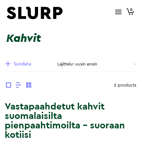
0
Kahvit
Suodata
2 products
Vastapaahdetut kahvit
suomalaisilta
pienpaahtimoilta – suoraan
kotiisi