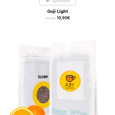
Quickview
Guji Light
10,90
€
ALKAEN: