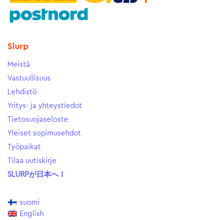
Slurp
Meistä
Vastuullisuus
Lehdistö
Yritys- ja yhteystiedot
Tietosuojaseloste
Yleiset sopimusehdot
Työpaikat
Tilaa uutiskirje
SLURPが日本へ！
suomi
English