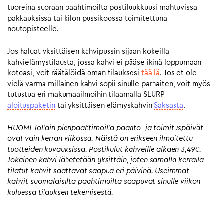
tuoreina suoraan paahtimoilta postiluukkuusi mahtuvissa
pakkauksissa tai kilon pussikoossa toimitettuna
noutopisteelle.
Jos haluat yksittäisen kahvipussin sijaan kokeilla
kahvielämystilausta, jossa kahvi ei pääse ikinä loppumaan
kotoasi, voit räätälöidä oman tilauksesi
täällä
. Jos et ole
vielä varma millainen kahvi sopii sinulle parhaiten, voit myös
tutustua eri makumaailmoihin tilaamalla SLURP
aloituspaketin
tai yksittäisen elämyskahvin
Saksasta
.
HUOM! Jollain pienpaahtimoilla paahto- ja toimituspäivät
ovat vain kerran viikossa. Näistä on erikseen ilmoitettu
tuotteiden kuvauksissa. Postikulut kahveille alkaen 3,49€.
Jokainen kahvi lähetetään yksittäin, joten samalla kerralla
tilatut kahvit saattavat saapua eri päivinä. Useimmat
kahvit suomalaisilta paahtimoilta saapuvat sinulle viikon
kuluessa tilauksen tekemisestä.