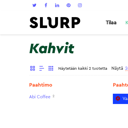
Tilaa
K
Kahvit
Näytä
2
Näytetään kaikki 2 tuotetta
Paahtimo
Paaht
2
Abi Coffee
Va