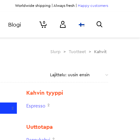
Worldwide shipping | Always fresh |
Happy customers
0
Blogi
Slurp
>
Tuotteet
>
Kahvit
Kahvin tyyppi
2
Espresso
2
Uuttotapa
2