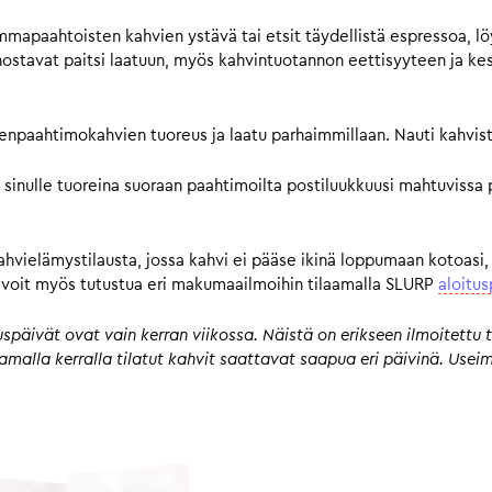
mmapaahtoisten kahvien ystävä tai etsit täydellistä espressoa, lö
avat paitsi laatuun, myös kahvintuotannon eettisyyteen ja kestä
pienpaahtimokahvien tuoreus ja laatu parhaimmillaan. Nauti kahvist
 sinulle tuoreina suoraan paahtimoilta postiluukkuusi mahtuvissa 
kahvielämystilausta, jossa kahvi ei pääse ikinä loppumaan kotoasi,
n, voit myös tutustua eri makumaailmoihin tilaamalla SLURP
aloitus
päivät ovat vain kerran viikossa. Näistä on erikseen ilmoitettu t
 samalla kerralla tilatut kahvit saattavat saapua eri päivinä. Us