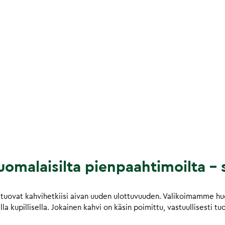
omalaisilta pienpaahtimoilta – s
tuovat kahvihetkiisi aivan uuden ulottuvuuden. Valikoimamme huol
a kupillisella. Jokainen kahvi on käsin poimittu, vastuullisesti tu