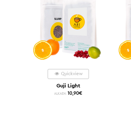
Quickview
Guji Light
10,90
€
ALKAEN: