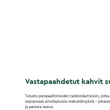
Vastapaahdetut kahvit su
Tutustu pienpaahtimoiden taidonnäytteisiin, jotka 
tarjoamaan ainutlaatuisia makuelämyksiä – jokaisell
ja parasta laatua.