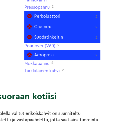
Pannukahvi
2
Pressopannu
Perkolaattori
2
Chemex
2
Suodatinkeitin
2
2
Pour over (V60)
Aeropress
2
2
Mokkapannu
2
Turkkilainen kahvi
uoraan kotiisi
ella valitut erikoiskahvit on suunniteltu
otettu ja vastapaahdettu, jotta saat aina tuoreinta