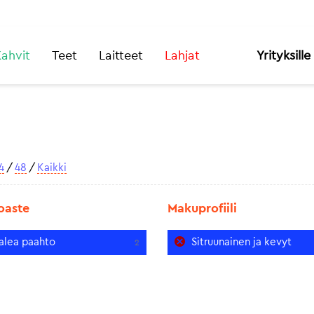
ahvit
Teet
Laitteet
Lahjat
Yrityksille
4
/
48
/
Kaikki
oaste
Makuprofiili
alea paahto
Sitruunainen ja kevyt
2