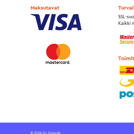
Maksutavat
Turval
SSL-suo
Kaikki 
Toimi
© 2026 Oy Slurp Ab