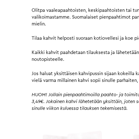
Olitpa vaaleapaahtoisten, keskipaahtoisten tai tu
valikoimastamme. Suomalaiset pienpaahtimot panost
mielin.
Tilaa kahvit helposti suoraan kotiovellesi ja koe 
Kaikki kahvit paahdetaan tilauksesta ja lähetetään
noutopisteelle.
Jos haluat yksittäisen kahvipussin sijaan kokeilla 
vielä varma millainen kahvi sopii sinulle parhaite
HUOM! Jollain pienpaahtimoilla paahto- ja toimitus
3,49€. Jokainen kahvi lähetetään yksittäin, joten
sinulle viikon kuluessa tilauksen tekemisestä.