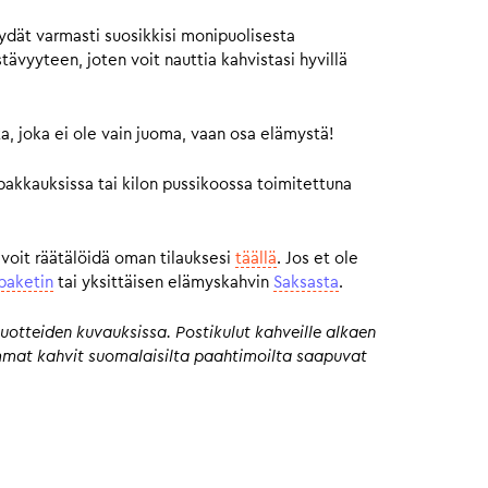
ydät varmasti suosikkisi monipuolisesta
vyyteen, joten voit nauttia kahvistasi hyvillä
a, joka ei ole vain juoma, vaan osa elämystä!
pakkauksissa tai kilon pussikoossa toimitettuna
 voit räätälöidä oman tilauksesi
täällä
. Jos et ole
paketin
tai yksittäisen elämyskahvin
Saksasta
.
uotteiden kuvauksissa. Postikulut kahveille alkaen
eimmat kahvit suomalaisilta paahtimoilta saapuvat