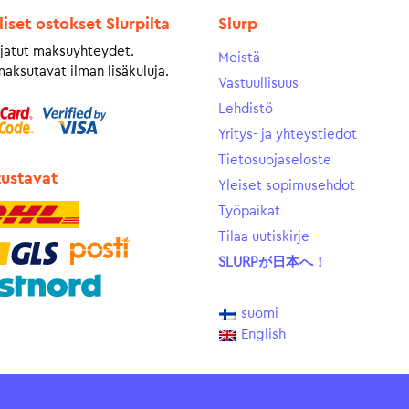
liset ostokset Slurpilta
Slurp
jatut maksuyhteydet.
Meistä
maksutavat ilman lisäkuluja.
Vastuullisuus
Lehdistö
Yritys- ja yhteystiedot
Tietosuojaseloste
tustavat
Yleiset sopimusehdot
Työpaikat
Tilaa uutiskirje
SLURPが日本へ！
suomi
English