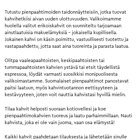
Tutustu pienpaahtimoiden taidonnäytteisiin, jotka tuovat
kahvihetkiisi aivan uuden ulottuvuuden. Valikoimamme
huolella valitut erikoiskahvit on suunniteltu tarjoamaan
ainutlaatuisia makuelämyksiä – jokaisella kupillisella.
Jokainen kahvi on käsin poimittu, vastuullisesti tuotettu ja
vastapaahdettu, jotta saat aina tuoreinta ja parasta laatua.
Olitpa vaaleapaahtoisten, keskipaahtoisten tai
tummapaahtoisten kahvien ystävä tai etsit täydellistä
espressoa, löydät varmasti suosikkisi monipuolisesta
valikoimastamme. Suomalaiset pienpaahtimot panostavat
paitsi laatuun, myös kahvintuotannon eettisyyteen ja
kestävyyteen, joten voit nauttia kahvistasi hyvillä mielin.
Tilaa kahvit helposti suoraan kotiovellesi ja koe
pienpaahtimokahvien tuoreus ja laatu parhaimmillaan. Nauti
kahvista, joka ei ole vain juoma, vaan osa elämystä!
Kaikki kahvit paahdetaan tilauksesta ja lähetetään sinulle