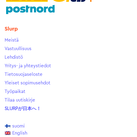
Slurp
Meistä
Vastuullisuus
Lehdistö
Yritys- ja yhteystiedot
Tietosuojaseloste
Yleiset sopimusehdot
Työpaikat
Tilaa uutiskirje
SLURPが日本へ！
suomi
English