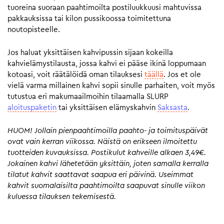
tuoreina suoraan paahtimoilta postiluukkuusi mahtuvissa
pakkauksissa tai kilon pussikoossa toimitettuna
noutopisteelle.
Jos haluat yksittäisen kahvipussin sijaan kokeilla
kahvielämystilausta, jossa kahvi ei pääse ikinä loppumaan
kotoasi, voit räätälöidä oman tilauksesi
täällä
. Jos et ole
vielä varma millainen kahvi sopii sinulle parhaiten, voit myös
tutustua eri makumaailmoihin tilaamalla SLURP
aloituspaketin
tai yksittäisen elämyskahvin
Saksasta
.
HUOM! Jollain pienpaahtimoilla paahto- ja toimituspäivät
ovat vain kerran viikossa. Näistä on erikseen ilmoitettu
tuotteiden kuvauksissa. Postikulut kahveille alkaen 3,49€.
Jokainen kahvi lähetetään yksittäin, joten samalla kerralla
tilatut kahvit saattavat saapua eri päivinä. Useimmat
kahvit suomalaisilta paahtimoilta saapuvat sinulle viikon
kuluessa tilauksen tekemisestä.