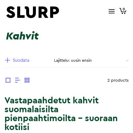
0
Kahvit
Suodata
2 products
Vastapaahdetut kahvit
suomalaisilta
pienpaahtimoilta – suoraan
kotiisi