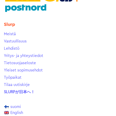
Slurp
Meistä
Vastuullisuus
Lehdistö
Yritys- ja yhteystiedot
Tietosuojaseloste
Yleiset sopimusehdot
Työpaikat
Tilaa uutiskirje
SLURPが日本へ！
suomi
English