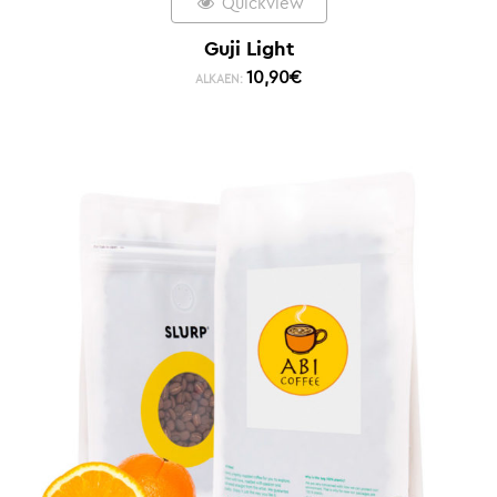
Quickview
Guji Light
10,90
€
ALKAEN: