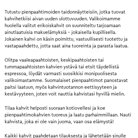
Tutustu pienpaahtimoiden taidonnäytteisiin, jotka tuovat
kahvihetkiisi aivan uuden ulottuvuuden. Valikoimamme
huolella valitut erikoiskahvit on suunniteltu tarjoamaan
ainutlaatuisia makuelämyksiä – jokaisella kupillisella.
Jokainen kahvi on käsin poimittu, vastuullisesti tuotettu ja
vastapaahdettu, jotta saat aina tuoreinta ja parasta laatua.
Olitpa vaaleapaahtoisten, keskipaahtoisten tai
tummapaahtoisten kahvien ystävä tai etsit täydellistä
espressoa, löydät varmasti suosikkisi monipuolisesta
valikoimastamme. Suomalaiset pienpaahtimot panostavat
paitsi laatuun, myös kahvintuotannon eettisyyteen ja
kestävyyteen, joten voit nauttia kahvistasi hyvillä mielin.
Tilaa kahvit helposti suoraan kotiovellesi ja koe
pienpaahtimokahvien tuoreus ja laatu parhaimmillaan. Nauti
kahvista, joka ei ole vain juoma, vaan osa elämystä!
Kaikki kahvit paahdetaan tilauksesta ja lähetetään sinulle