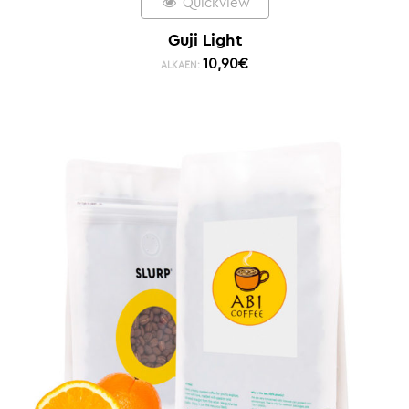
Quickview
Guji Light
10,90
€
ALKAEN: