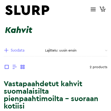
0
Kahvit
Suodata
2 products
Vastapaahdetut kahvit
suomalaisilta
pienpaahtimoilta – suoraan
kotiisi