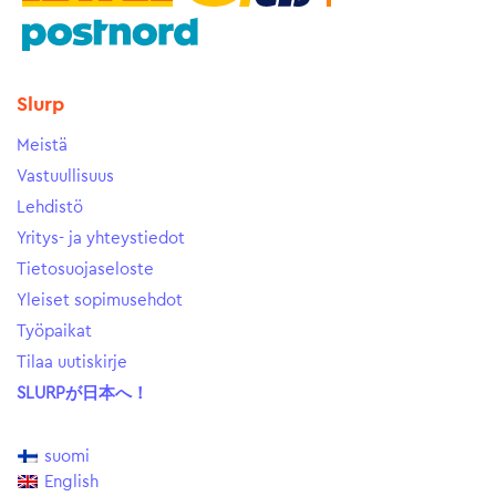
Slurp
Meistä
Vastuullisuus
Lehdistö
Yritys- ja yhteystiedot
Tietosuojaseloste
Yleiset sopimusehdot
Työpaikat
Tilaa uutiskirje
SLURPが日本へ！
suomi
English