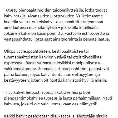
Tutustu pienpaahtimoiden taidonnäytteisiin, jotka tuovat
kahvihetkiisi aivan uuden ulottuvuuden. Valikoimamme
huolella valitut erikoiskahvit on suunniteltu tarjoamaan
ainutlaatuisia makuelämyksiä – jokaisella kupillisella.
Jokainen kahvi on käsin poimittu, vastuullisesti tuotettu ja
vastapaahdettu, jotta saat aina tuoreinta ja parasta laatua.
Olitpa vaaleapaahtoisten, keskipaahtoisten tai
tummapaahtoisten kahvien ystävä tai etsit täydellistä
espressoa, löydät varmasti suosikkisi monipuolisesta
valikoimastamme. Suomalaiset pienpaahtimot panostavat
paitsi laatuun, myös kahvintuotannon eettisyyteen ja
kestävyyteen, joten voit nauttia kahvistasi hyvillä mielin.
Tilaa kahvit helposti suoraan kotiovellesi ja koe
pienpaahtimokahvien tuoreus ja laatu parhaimmillaan. Nauti
kahvista, joka ei ole vain juoma, vaan osa elämystä!
Kaikki kahvit paahdetaan tilauksesta ja lähetetään sinulle