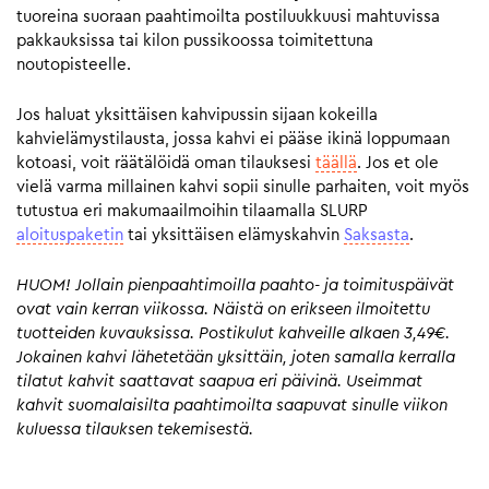
tuoreina suoraan paahtimoilta postiluukkuusi mahtuvissa
pakkauksissa tai kilon pussikoossa toimitettuna
noutopisteelle.
Jos haluat yksittäisen kahvipussin sijaan kokeilla
kahvielämystilausta, jossa kahvi ei pääse ikinä loppumaan
kotoasi, voit räätälöidä oman tilauksesi
täällä
. Jos et ole
vielä varma millainen kahvi sopii sinulle parhaiten, voit myös
tutustua eri makumaailmoihin tilaamalla SLURP
aloituspaketin
tai yksittäisen elämyskahvin
Saksasta
.
HUOM! Jollain pienpaahtimoilla paahto- ja toimituspäivät
ovat vain kerran viikossa. Näistä on erikseen ilmoitettu
tuotteiden kuvauksissa. Postikulut kahveille alkaen 3,49€.
Jokainen kahvi lähetetään yksittäin, joten samalla kerralla
tilatut kahvit saattavat saapua eri päivinä. Useimmat
kahvit suomalaisilta paahtimoilta saapuvat sinulle viikon
kuluessa tilauksen tekemisestä.