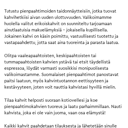
Tutustu pienpaahtimoiden taidonnäytteisiin, jotka tuovat
kahvihetkiisi aivan uuden ulottuvuuden. Valikoimamme
huolella valitut erikoiskahvit on suunniteltu tarjoamaan
ainutlaatuisia makuelämyksiä – jokaisella kupillisella.
Jokainen kahvi on käsin poimittu, vastuullisesti tuotettu ja
vastapaahdettu, jotta saat aina tuoreinta ja parasta laatua.
Olitpa vaaleapaahtoisten, keskipaahtoisten tai
tummapaahtoisten kahvien ystävä tai etsit täydellistä
espressoa, löydät varmasti suosikkisi monipuolisesta
valikoimastamme. Suomalaiset pienpaahtimot panostavat
paitsi laatuun, myös kahvintuotannon eettisyyteen ja
kestävyyteen, joten voit nauttia kahvistasi hyvillä mielin.
Tilaa kahvit helposti suoraan kotiovellesi ja koe
pienpaahtimokahvien tuoreus ja laatu parhaimmillaan. Nauti
kahvista, joka ei ole vain juoma, vaan osa elämystä!
Kaikki kahvit paahdetaan tilauksesta ja lähetetään sinulle