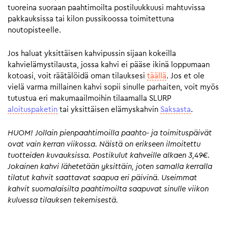
tuoreina suoraan paahtimoilta postiluukkuusi mahtuvissa
pakkauksissa tai kilon pussikoossa toimitettuna
noutopisteelle.
Jos haluat yksittäisen kahvipussin sijaan kokeilla
kahvielämystilausta, jossa kahvi ei pääse ikinä loppumaan
kotoasi, voit räätälöidä oman tilauksesi
täällä
. Jos et ole
vielä varma millainen kahvi sopii sinulle parhaiten, voit myös
tutustua eri makumaailmoihin tilaamalla SLURP
aloituspaketin
tai yksittäisen elämyskahvin
Saksasta
.
HUOM! Jollain pienpaahtimoilla paahto- ja toimituspäivät
ovat vain kerran viikossa. Näistä on erikseen ilmoitettu
tuotteiden kuvauksissa. Postikulut kahveille alkaen 3,49€.
Jokainen kahvi lähetetään yksittäin, joten samalla kerralla
tilatut kahvit saattavat saapua eri päivinä. Useimmat
kahvit suomalaisilta paahtimoilta saapuvat sinulle viikon
kuluessa tilauksen tekemisestä.