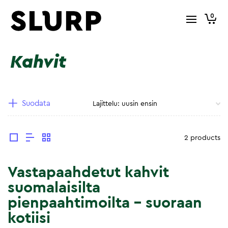
0
Kahvit
Suodata
2 products
Vastapaahdetut kahvit
suomalaisilta
pienpaahtimoilta – suoraan
kotiisi