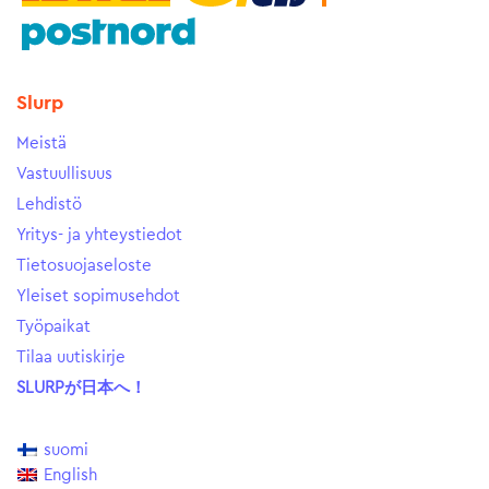
Slurp
Meistä
Vastuullisuus
Lehdistö
Yritys- ja yhteystiedot
Tietosuojaseloste
Yleiset sopimusehdot
Työpaikat
Tilaa uutiskirje
SLURPが日本へ！
suomi
English