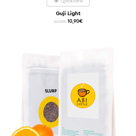
Quickview
Guji Light
10,90
€
ALKAEN: