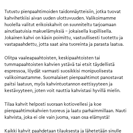
Tutustu pienpaahtimoiden taidonnäytteisiin, jotka tuovat
kahvihetkiisi aivan uuden ulottuvuuden. Valikoimamme
huolella valitut erikoiskahvit on suunniteltu tarjoamaan
ainutlaatuisia makuelämyksiä – jokaisella kupillisella.
Jokainen kahvi on käsin poimittu, vastuullisesti tuotettu ja
vastapaahdettu, jotta saat aina tuoreinta ja parasta laatua.
Olitpa vaaleapaahtoisten, keskipaahtoisten tai
tummapaahtoisten kahvien ystävä tai etsit täydellistä
espressoa, löydät varmasti suosikkisi monipuolisesta
valikoimastamme. Suomalaiset pienpaahtimot panostavat
paitsi laatuun, myös kahvintuotannon eettisyyteen ja
kestävyyteen, joten voit nauttia kahvistasi hyvillä mielin.
Tilaa kahvit helposti suoraan kotiovellesi ja koe
pienpaahtimokahvien tuoreus ja laatu parhaimmillaan. Nauti
kahvista, joka ei ole vain juoma, vaan osa elämystä!
Kaikki kahvit paahdetaan tilauksesta ja lähetetään sinulle