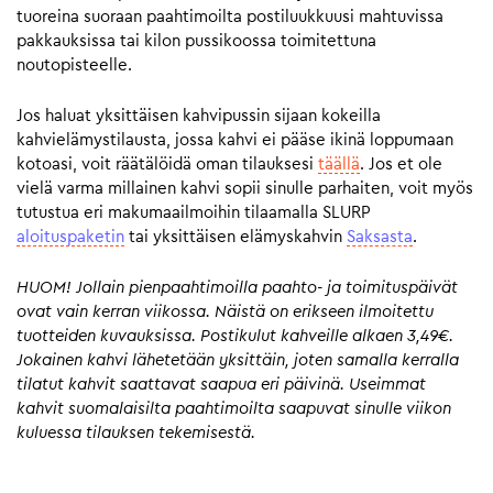
tuoreina suoraan paahtimoilta postiluukkuusi mahtuvissa
pakkauksissa tai kilon pussikoossa toimitettuna
noutopisteelle.
Jos haluat yksittäisen kahvipussin sijaan kokeilla
kahvielämystilausta, jossa kahvi ei pääse ikinä loppumaan
kotoasi, voit räätälöidä oman tilauksesi
täällä
. Jos et ole
vielä varma millainen kahvi sopii sinulle parhaiten, voit myös
tutustua eri makumaailmoihin tilaamalla SLURP
aloituspaketin
tai yksittäisen elämyskahvin
Saksasta
.
HUOM! Jollain pienpaahtimoilla paahto- ja toimituspäivät
ovat vain kerran viikossa. Näistä on erikseen ilmoitettu
tuotteiden kuvauksissa. Postikulut kahveille alkaen 3,49€.
Jokainen kahvi lähetetään yksittäin, joten samalla kerralla
tilatut kahvit saattavat saapua eri päivinä. Useimmat
kahvit suomalaisilta paahtimoilta saapuvat sinulle viikon
kuluessa tilauksen tekemisestä.