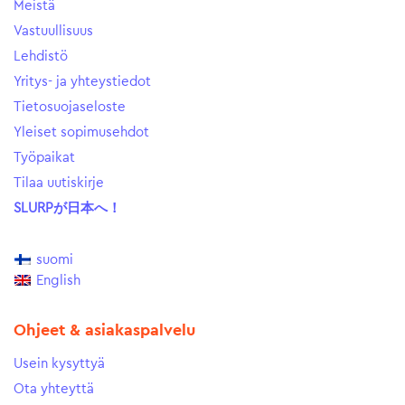
Meistä
Vastuullisuus
Lehdistö
Yritys- ja yhteystiedot
Tietosuojaseloste
Yleiset sopimusehdot
Työpaikat
Tilaa uutiskirje
SLURPが日本へ！
suomi
English
Ohjeet & asiakaspalvelu
Usein kysyttyä
Ota yhteyttä