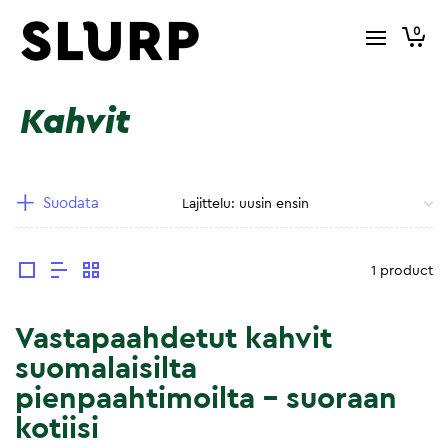
0
Kahvit
Suodata
1 product
Vastapaahdetut kahvit
suomalaisilta
pienpaahtimoilta – suoraan
kotiisi