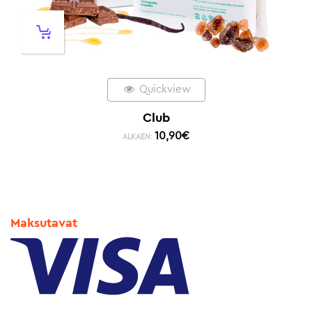
Quickview
Club
10,90
€
ALKAEN:
Maksutavat