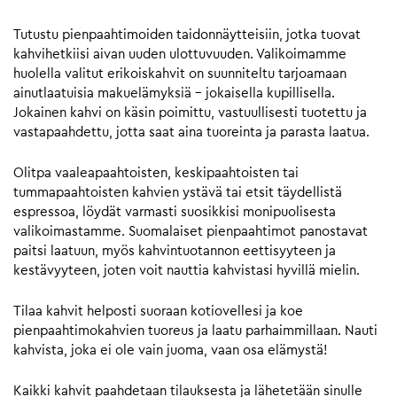
Tutustu pienpaahtimoiden taidonnäytteisiin, jotka tuovat
kahvihetkiisi aivan uuden ulottuvuuden. Valikoimamme
huolella valitut erikoiskahvit on suunniteltu tarjoamaan
ainutlaatuisia makuelämyksiä – jokaisella kupillisella.
Jokainen kahvi on käsin poimittu, vastuullisesti tuotettu ja
vastapaahdettu, jotta saat aina tuoreinta ja parasta laatua.
Olitpa vaaleapaahtoisten, keskipaahtoisten tai
tummapaahtoisten kahvien ystävä tai etsit täydellistä
espressoa, löydät varmasti suosikkisi monipuolisesta
valikoimastamme. Suomalaiset pienpaahtimot panostavat
paitsi laatuun, myös kahvintuotannon eettisyyteen ja
kestävyyteen, joten voit nauttia kahvistasi hyvillä mielin.
Tilaa kahvit helposti suoraan kotiovellesi ja koe
pienpaahtimokahvien tuoreus ja laatu parhaimmillaan. Nauti
kahvista, joka ei ole vain juoma, vaan osa elämystä!
Kaikki kahvit paahdetaan tilauksesta ja lähetetään sinulle