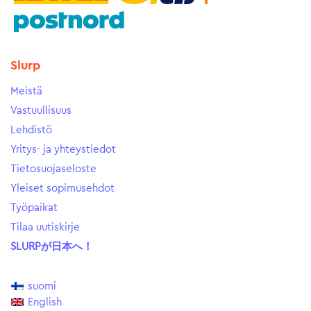
Slurp
Meistä
Vastuullisuus
Lehdistö
Yritys- ja yhteystiedot
Tietosuojaseloste
Yleiset sopimusehdot
Työpaikat
Tilaa uutiskirje
SLURPが日本へ！
suomi
English