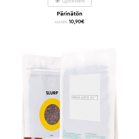
Quickview
Pärinätön
10,90
€
ALKAEN: