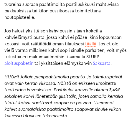
tuoreina suoraan paahtimoilta postiluukkuusi mahtuvissa
pakkauksissa tai kilon pussikoossa toimitettuna
noutopisteelle.
Jos haluat yksittäisen kahvipussin sijaan kokeilla
kahvielämystilausta, jossa kahvi ei pääse ikinä loppumaan
kotoasi, voit räätälöidä oman tilauksesi
täällä
. Jos et ole
vielä varma millainen kahvi sopii sinulle parhaiten, voit myös
tutustua eri makumaailmoihin tilaamalla SLURP
aloituspaketin
tai yksittäisen elämyskahvin
Saksasta
.
HUOM! Jollain pienpaahtimoilla paahto- ja toimituspäivät
ovat vain kerran viikossa. Näistä on erikseen ilmoitettu
tuotteiden kuvauksissa. Postikulut kahveille alkaen 3,49€.
Jokainen kahvi lähetetään yksittäin, joten samalla kerralla
tilatut kahvit saattavat saapua eri päivinä. Useimmat
kahvit suomalaisilta paahtimoilta saapuvat sinulle viikon
kuluessa tilauksen tekemisestä.