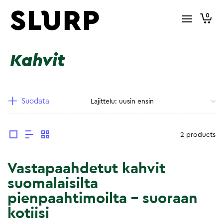
0
Kahvit
Suodata
2 products
Vastapaahdetut kahvit
suomalaisilta
pienpaahtimoilta – suoraan
kotiisi