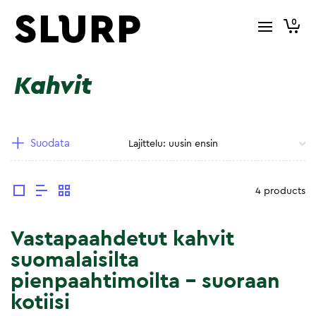
0
Kahvit
Suodata
4 products
Vastapaahdetut kahvit
suomalaisilta
pienpaahtimoilta – suoraan
kotiisi