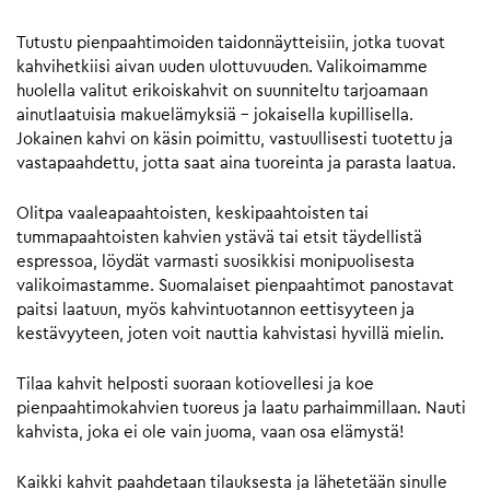
Tutustu pienpaahtimoiden taidonnäytteisiin, jotka tuovat
kahvihetkiisi aivan uuden ulottuvuuden. Valikoimamme
huolella valitut erikoiskahvit on suunniteltu tarjoamaan
ainutlaatuisia makuelämyksiä – jokaisella kupillisella.
Jokainen kahvi on käsin poimittu, vastuullisesti tuotettu ja
vastapaahdettu, jotta saat aina tuoreinta ja parasta laatua.
Olitpa vaaleapaahtoisten, keskipaahtoisten tai
tummapaahtoisten kahvien ystävä tai etsit täydellistä
espressoa, löydät varmasti suosikkisi monipuolisesta
valikoimastamme. Suomalaiset pienpaahtimot panostavat
paitsi laatuun, myös kahvintuotannon eettisyyteen ja
kestävyyteen, joten voit nauttia kahvistasi hyvillä mielin.
Tilaa kahvit helposti suoraan kotiovellesi ja koe
pienpaahtimokahvien tuoreus ja laatu parhaimmillaan. Nauti
kahvista, joka ei ole vain juoma, vaan osa elämystä!
Kaikki kahvit paahdetaan tilauksesta ja lähetetään sinulle