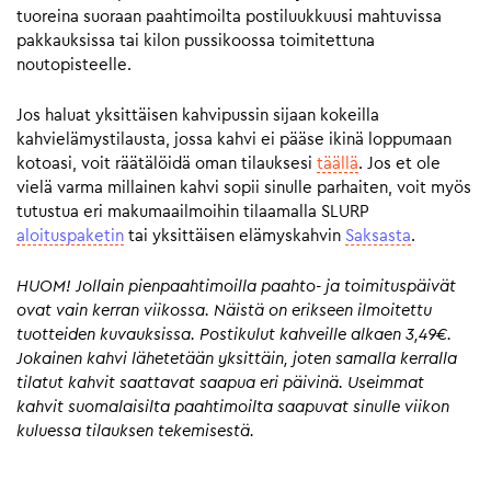
tuoreina suoraan paahtimoilta postiluukkuusi mahtuvissa
pakkauksissa tai kilon pussikoossa toimitettuna
noutopisteelle.
Jos haluat yksittäisen kahvipussin sijaan kokeilla
kahvielämystilausta, jossa kahvi ei pääse ikinä loppumaan
kotoasi, voit räätälöidä oman tilauksesi
täällä
. Jos et ole
vielä varma millainen kahvi sopii sinulle parhaiten, voit myös
tutustua eri makumaailmoihin tilaamalla SLURP
aloituspaketin
tai yksittäisen elämyskahvin
Saksasta
.
HUOM! Jollain pienpaahtimoilla paahto- ja toimituspäivät
ovat vain kerran viikossa. Näistä on erikseen ilmoitettu
tuotteiden kuvauksissa. Postikulut kahveille alkaen 3,49€.
Jokainen kahvi lähetetään yksittäin, joten samalla kerralla
tilatut kahvit saattavat saapua eri päivinä. Useimmat
kahvit suomalaisilta paahtimoilta saapuvat sinulle viikon
kuluessa tilauksen tekemisestä.