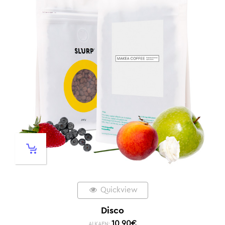
Quickview
Disco
10,90
€
ALKAEN: