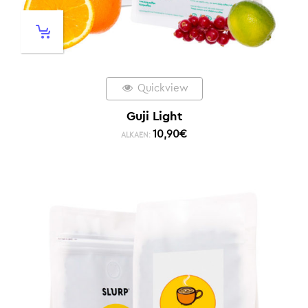
Quickview
Guji Light
10,90
€
ALKAEN: