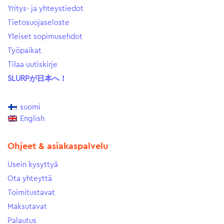
Yritys- ja yhteystiedot
Tietosuojaseloste
Yleiset sopimusehdot
Työpaikat
Tilaa uutiskirje
SLURPが日本へ！
suomi
English
Ohjeet & asiakaspalvelu
Usein kysyttyä
Ota yhteyttä
Toimitustavat
Maksutavat
Palautus