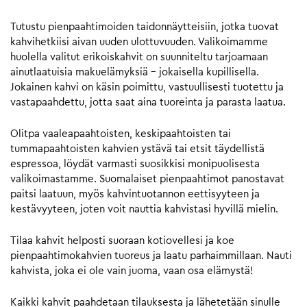
Tutustu pienpaahtimoiden taidonnäytteisiin, jotka tuovat
kahvihetkiisi aivan uuden ulottuvuuden. Valikoimamme
huolella valitut erikoiskahvit on suunniteltu tarjoamaan
ainutlaatuisia makuelämyksiä – jokaisella kupillisella.
Jokainen kahvi on käsin poimittu, vastuullisesti tuotettu ja
vastapaahdettu, jotta saat aina tuoreinta ja parasta laatua.
Olitpa vaaleapaahtoisten, keskipaahtoisten tai
tummapaahtoisten kahvien ystävä tai etsit täydellistä
espressoa, löydät varmasti suosikkisi monipuolisesta
valikoimastamme. Suomalaiset pienpaahtimot panostavat
paitsi laatuun, myös kahvintuotannon eettisyyteen ja
kestävyyteen, joten voit nauttia kahvistasi hyvillä mielin.
Tilaa kahvit helposti suoraan kotiovellesi ja koe
pienpaahtimokahvien tuoreus ja laatu parhaimmillaan. Nauti
kahvista, joka ei ole vain juoma, vaan osa elämystä!
Kaikki kahvit paahdetaan tilauksesta ja lähetetään sinulle