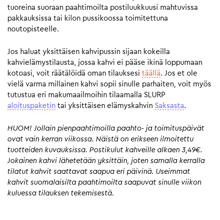
tuoreina suoraan paahtimoilta postiluukkuusi mahtuvissa
pakkauksissa tai kilon pussikoossa toimitettuna
noutopisteelle.
Jos haluat yksittäisen kahvipussin sijaan kokeilla
kahvielämystilausta, jossa kahvi ei pääse ikinä loppumaan
kotoasi, voit räätälöidä oman tilauksesi
täällä
. Jos et ole
vielä varma millainen kahvi sopii sinulle parhaiten, voit myös
tutustua eri makumaailmoihin tilaamalla SLURP
aloituspaketin
tai yksittäisen elämyskahvin
Saksasta
.
HUOM! Jollain pienpaahtimoilla paahto- ja toimituspäivät
ovat vain kerran viikossa. Näistä on erikseen ilmoitettu
tuotteiden kuvauksissa. Postikulut kahveille alkaen 3,49€.
Jokainen kahvi lähetetään yksittäin, joten samalla kerralla
tilatut kahvit saattavat saapua eri päivinä. Useimmat
kahvit suomalaisilta paahtimoilta saapuvat sinulle viikon
kuluessa tilauksen tekemisestä.