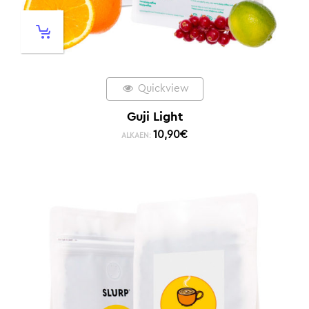
Quickview
Guji Light
10,90
€
ALKAEN: