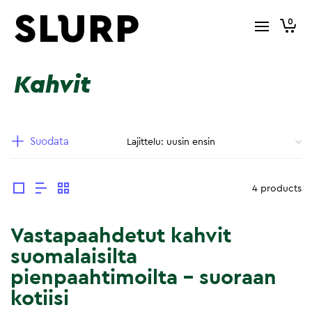
0
Kahvit
Suodata
4 products
Vastapaahdetut kahvit
suomalaisilta
pienpaahtimoilta – suoraan
kotiisi