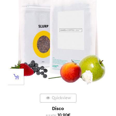
Quickview
Disco
10,90
€
ALKAEN: