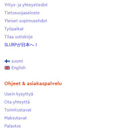
Yritys- ja yhteystiedot
Tietosuojaseloste
Yleiset sopimusehdot
Työpaikat
Tilaa uutiskirje
SLURPが日本へ！
suomi
English
Ohjeet & asiakaspalvelu
Usein kysyttyä
Ota yhteyttä
Toimitustavat
Maksutavat
Palautus