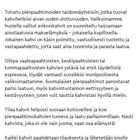
Tutustu pienpaahtimoiden taidonnäytteisiin, jotka tuovat
kahvihetkiisi aivan uuden ulottuvuuden. Valikoimamme
huolella valitut erikoiskahvit on suunniteltu tarjoamaan
ainutlaatuisia makuelämyksiä – jokaisella kupillisella.
Jokainen kahvi on käsin poimittu, vastuullisesti tuotettu ja
vastapaahdettu, jotta saat aina tuoreinta ja parasta laatua.
Olitpa vaaleapaahtoisten, keskipaahtoisten tai
tummapaahtoisten kahvien ystävä tai etsit täydellistä
espressoa, löydät varmasti suosikkisi monipuolisesta
valikoimastamme. Suomalaiset pienpaahtimot panostavat
paitsi laatuun, myös kahvintuotannon eettisyyteen ja
kestävyyteen, joten voit nauttia kahvistasi hyvillä mielin.
Tilaa kahvit helposti suoraan kotiovellesi ja koe
pienpaahtimokahvien tuoreus ja laatu parhaimmillaan. Nauti
kahvista, joka ei ole vain juoma, vaan osa elämystä!
Kaikki kahvit paahdetaan tilauksesta ja lähetetään sinulle