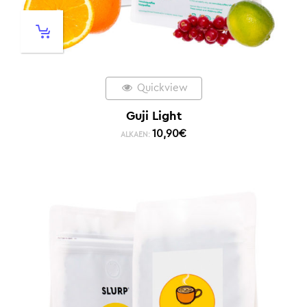
Quickview
Guji Light
10,90
€
ALKAEN: