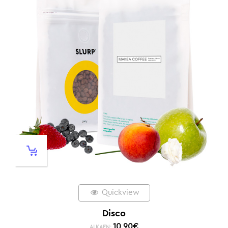
Quickview
Disco
10,90
€
ALKAEN: