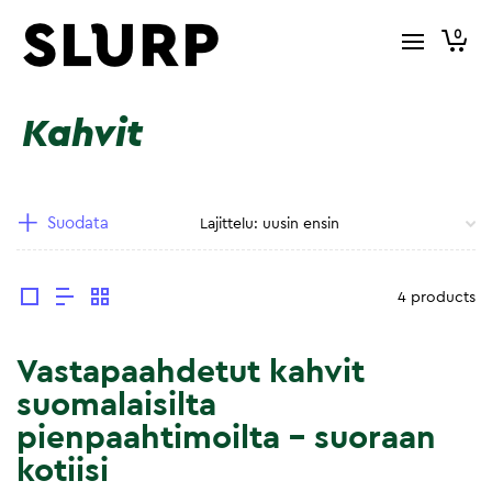
0
Kahvit
Suodata
4 products
Vastapaahdetut kahvit
suomalaisilta
pienpaahtimoilta – suoraan
kotiisi