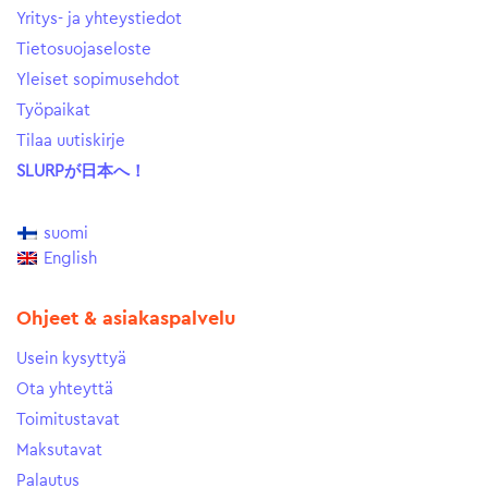
Yritys- ja yhteystiedot
Tietosuojaseloste
Yleiset sopimusehdot
Työpaikat
Tilaa uutiskirje
SLURPが日本へ！
suomi
English
Ohjeet & asiakaspalvelu
Usein kysyttyä
Ota yhteyttä
Toimitustavat
Maksutavat
Palautus