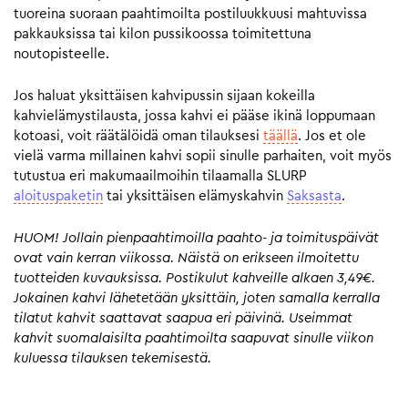
tuoreina suoraan paahtimoilta postiluukkuusi mahtuvissa
pakkauksissa tai kilon pussikoossa toimitettuna
noutopisteelle.
Jos haluat yksittäisen kahvipussin sijaan kokeilla
kahvielämystilausta, jossa kahvi ei pääse ikinä loppumaan
kotoasi, voit räätälöidä oman tilauksesi
täällä
. Jos et ole
vielä varma millainen kahvi sopii sinulle parhaiten, voit myös
tutustua eri makumaailmoihin tilaamalla SLURP
aloituspaketin
tai yksittäisen elämyskahvin
Saksasta
.
HUOM! Jollain pienpaahtimoilla paahto- ja toimituspäivät
ovat vain kerran viikossa. Näistä on erikseen ilmoitettu
tuotteiden kuvauksissa. Postikulut kahveille alkaen 3,49€.
Jokainen kahvi lähetetään yksittäin, joten samalla kerralla
tilatut kahvit saattavat saapua eri päivinä. Useimmat
kahvit suomalaisilta paahtimoilta saapuvat sinulle viikon
kuluessa tilauksen tekemisestä.