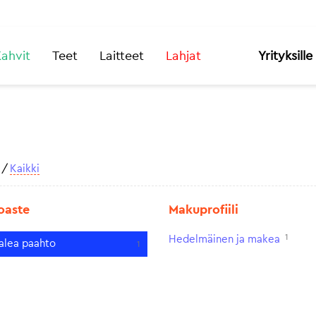
ahvit
Teet
Laitteet
Lahjat
Yrityksille
/
Kaikki
oaste
Makuprofiili
1
Hedelmäinen ja makea
alea paahto
1