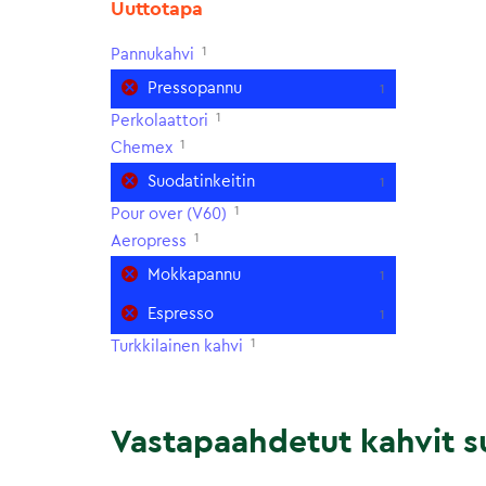
Uuttotapa
1
Pannukahvi
Pressopannu
1
1
Perkolaattori
1
Chemex
Suodatinkeitin
1
1
Pour over (V60)
1
Aeropress
Mokkapannu
1
Espresso
1
1
Turkkilainen kahvi
Vastapaahdetut kahvit su