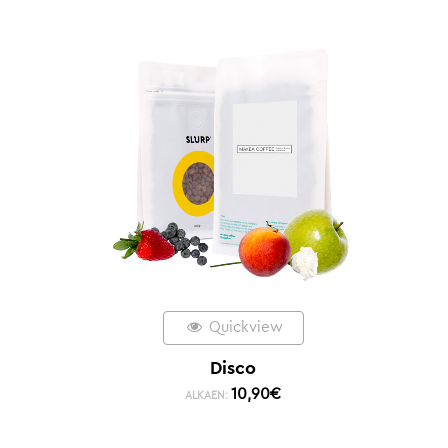
Quickview
Disco
10,90
€
ALKAEN: