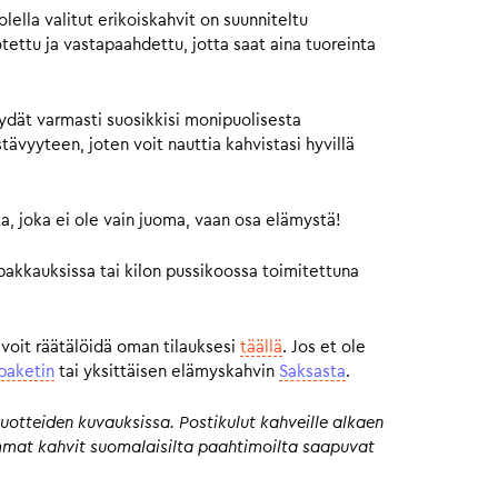
ella valitut erikoiskahvit on suunniteltu
otettu ja vastapaahdettu, jotta saat aina tuoreinta
ydät varmasti suosikkisi monipuolisesta
vyyteen, joten voit nauttia kahvistasi hyvillä
a, joka ei ole vain juoma, vaan osa elämystä!
pakkauksissa tai kilon pussikoossa toimitettuna
 voit räätälöidä oman tilauksesi
täällä
. Jos et ole
paketin
tai yksittäisen elämyskahvin
Saksasta
.
uotteiden kuvauksissa. Postikulut kahveille alkaen
eimmat kahvit suomalaisilta paahtimoilta saapuvat