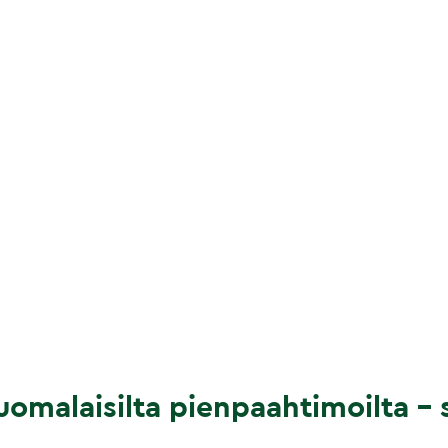
omalaisilta pienpaahtimoilta – s