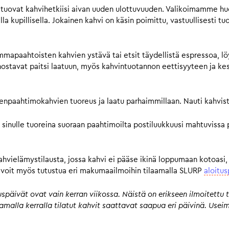
tuovat kahvihetkiisi aivan uuden ulottuvuuden. Valikoimamme huol
a kupillisella. Jokainen kahvi on käsin poimittu, vastuullisesti tu
mmapaahtoisten kahvien ystävä tai etsit täydellistä espressoa, lö
avat paitsi laatuun, myös kahvintuotannon eettisyyteen ja kestä
pienpaahtimokahvien tuoreus ja laatu parhaimmillaan. Nauti kahvist
 sinulle tuoreina suoraan paahtimoilta postiluukkuusi mahtuvissa 
kahvielämystilausta, jossa kahvi ei pääse ikinä loppumaan kotoasi,
n, voit myös tutustua eri makumaailmoihin tilaamalla SLURP
aloitus
päivät ovat vain kerran viikossa. Näistä on erikseen ilmoitettu t
 samalla kerralla tilatut kahvit saattavat saapua eri päivinä. Us