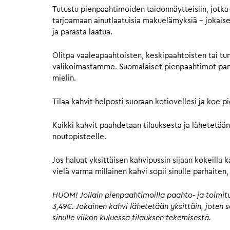
Tutustu pienpaahtimoiden taidonnäytteisiin, jotka 
tarjoamaan ainutlaatuisia makuelämyksiä – jokaisell
ja parasta laatua.
Olitpa vaaleapaahtoisten, keskipaahtoisten tai tu
valikoimastamme. Suomalaiset pienpaahtimot panost
mielin.
Tilaa kahvit helposti suoraan kotiovellesi ja koe 
Kaikki kahvit paahdetaan tilauksesta ja lähetetään
noutopisteelle.
Jos haluat yksittäisen kahvipussin sijaan kokeilla 
vielä varma millainen kahvi sopii sinulle parhaite
HUOM! Jollain pienpaahtimoilla paahto- ja toimitus
3,49€. Jokainen kahvi lähetetään yksittäin, joten
sinulle viikon kuluessa tilauksen tekemisestä.