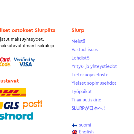
liset ostokset Slurpilta
Slurp
jatut maksuyhteydet.
Meistä
maksutavat ilman lisäkuluja.
Vastuullisuus
Lehdistö
Yritys- ja yhteystiedot
Tietosuojaseloste
tustavat
Yleiset sopimusehdot
Työpaikat
Tilaa uutiskirje
SLURPが日本へ！
suomi
English