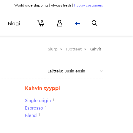
Worldwide shipping | Always fresh |
Happy customers
0
Blogi
Slurp
>
Tuotteet
>
Kahvit
Kahvin tyyppi
1
Single origin
1
Espresso
1
Blend