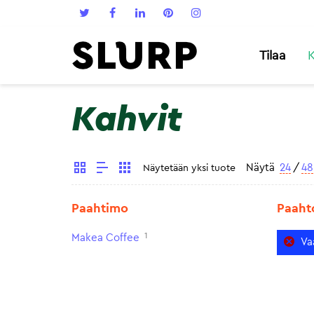
Tilaa
K
Kahvit
Näytä
24
/
48
Näytetään yksi tuote
Paahtimo
Paaht
1
Makea Coffee
Va