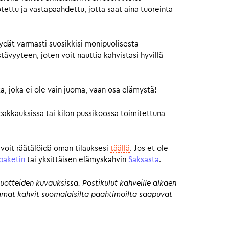
otettu ja vastapaahdettu, jotta saat aina tuoreinta
ydät varmasti suosikkisi monipuolisesta
vyyteen, joten voit nauttia kahvistasi hyvillä
a, joka ei ole vain juoma, vaan osa elämystä!
pakkauksissa tai kilon pussikoossa toimitettuna
 voit räätälöidä oman tilauksesi
täällä
. Jos et ole
paketin
tai yksittäisen elämyskahvin
Saksasta
.
uotteiden kuvauksissa. Postikulut kahveille alkaen
eimmat kahvit suomalaisilta paahtimoilta saapuvat