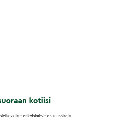
uoraan kotiisi
ella valitut erikoiskahvit on suunniteltu