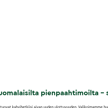
omalaisilta pienpaahtimoilta – s
tuovat kahvihetkiisi aivan uuden ulottuvuuden. Valikoimamme huol