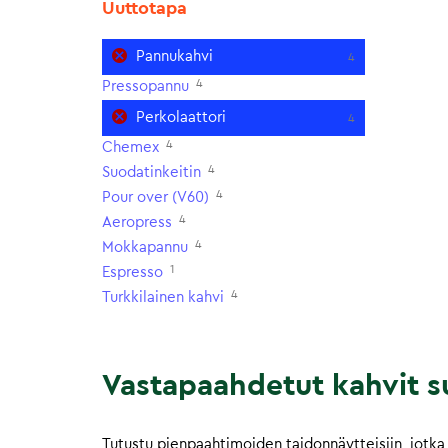
Uuttotapa
Pannukahvi
4
4
Pressopannu
Perkolaattori
4
4
Chemex
4
Suodatinkeitin
4
Pour over (V60)
4
Aeropress
4
Mokkapannu
1
Espresso
4
Turkkilainen kahvi
Vastapaahdetut kahvit su
Tutustu pienpaahtimoiden taidonnäytteisiin, jotka 