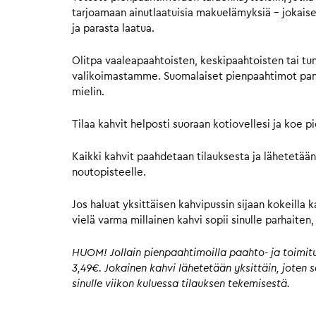
tarjoamaan ainutlaatuisia makuelämyksiä – jokaisell
ja parasta laatua.
Olitpa vaaleapaahtoisten, keskipaahtoisten tai tu
valikoimastamme. Suomalaiset pienpaahtimot panost
mielin.
Tilaa kahvit helposti suoraan kotiovellesi ja koe 
Kaikki kahvit paahdetaan tilauksesta ja lähetetään
noutopisteelle.
Jos haluat yksittäisen kahvipussin sijaan kokeilla 
vielä varma millainen kahvi sopii sinulle parhaite
HUOM! Jollain pienpaahtimoilla paahto- ja toimitus
3,49€. Jokainen kahvi lähetetään yksittäin, joten
sinulle viikon kuluessa tilauksen tekemisestä.