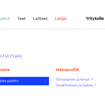
ahvit
Teet
Laitteet
Lahjat
Yrityksille
4
/
48
/
Kaikki
oaste
Makuprofiili
2
Sitruunainen ja kevyt
alea paahto
4
2
Hedelmäinen ja makea