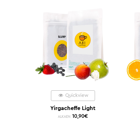
Quickview
Yirgacheffe Light
10,90
€
ALKAEN: