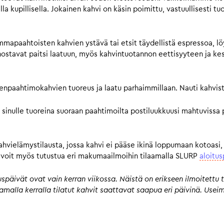
a kupillisella. Jokainen kahvi on käsin poimittu, vastuullisesti tu
mmapaahtoisten kahvien ystävä tai etsit täydellistä espressoa, lö
avat paitsi laatuun, myös kahvintuotannon eettisyyteen ja kestä
pienpaahtimokahvien tuoreus ja laatu parhaimmillaan. Nauti kahvist
 sinulle tuoreina suoraan paahtimoilta postiluukkuusi mahtuvissa 
kahvielämystilausta, jossa kahvi ei pääse ikinä loppumaan kotoasi,
n, voit myös tutustua eri makumaailmoihin tilaamalla SLURP
aloitus
päivät ovat vain kerran viikossa. Näistä on erikseen ilmoitettu t
 samalla kerralla tilatut kahvit saattavat saapua eri päivinä. Us