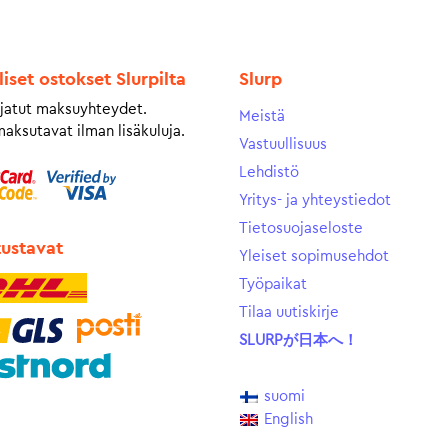
liset ostokset Slurpilta
Slurp
jatut maksuyhteydet.
Meistä
maksutavat ilman lisäkuluja.
Vastuullisuus
Lehdistö
Yritys- ja yhteystiedot
Tietosuojaseloste
tustavat
Yleiset sopimusehdot
Työpaikat
Tilaa uutiskirje
SLURPが日本へ！
suomi
English