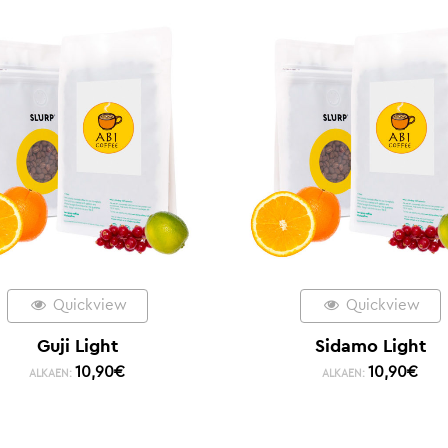
Quickview
Quickview
Guji Light
Sidamo Light
10,90
€
10,90
€
ALKAEN:
ALKAEN: