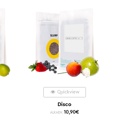
Quickview
Disco
10,90
€
ALKAEN: