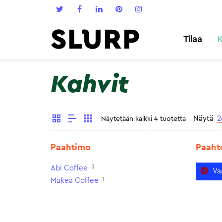
Tilaa
K
Kahvit
Näytä
2
Näytetään kaikki 4 tuotetta
Paahtimo
Paaht
3
Abi Coffee
Va
1
Makea Coffee