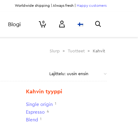
Worldwide shipping | Always fresh |
Happy customers
0
Blogi
Slurp
>
Tuotteet
>
Kahvit
Kahvin tyyppi
1
Single origin
4
Espresso
1
Blend