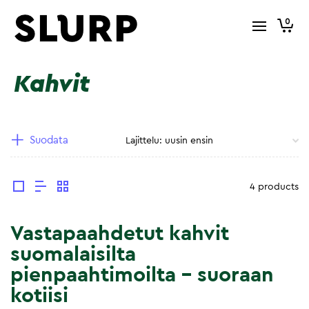
0
Kahvit
Suodata
4 products
Vastapaahdetut kahvit
suomalaisilta
pienpaahtimoilta – suoraan
kotiisi