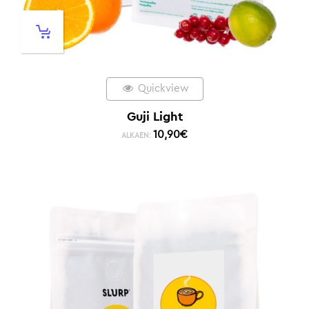
Quickview
Guji Light
10,90
€
ALKAEN: