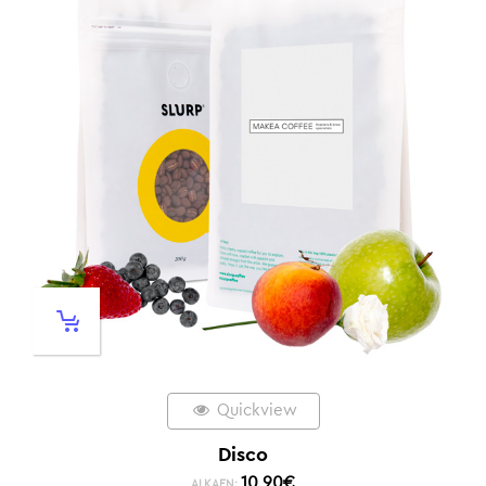
Quickview
Disco
10,90
€
ALKAEN: