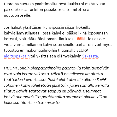
tuoreina suoraan paahtimoilta postiluukkuusi mahtuvissa
pakkauksissa tai kilon pussikoossa toimitettuna
noutopisteelle.
Jos haluat yksittäisen kahvipussin sijaan kokeilla
kahvielämystilausta, jossa kahvi ei pääse ikinä loppumaan
kotoasi, voit räätälöidä oman tilauksesi
täällä
. Jos et ole
vielä varma millainen kahvi sopii sinulle parhaiten, voit myös
tutustua eri makumaailmoihin tilaamalla SLURP
aloituspaketin
tai yksittäisen elämyskahvin
Saksasta
.
HUOM! Jollain pienpaahtimoilla paahto- ja toimituspäivät
ovat vain kerran viikossa. Näistä on erikseen ilmoitettu
tuotteiden kuvauksissa. Postikulut kahveille alkaen 3,49€.
Jokainen kahvi lähetetään yksittäin, joten samalla kerralla
tilatut kahvit saattavat saapua eri päivinä. Useimmat
kahvit suomalaisilta paahtimoilta saapuvat sinulle viikon
kuluessa tilauksen tekemisestä.