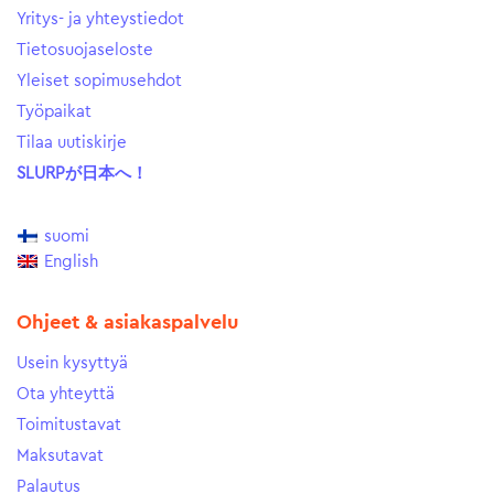
Yritys- ja yhteystiedot
Tietosuojaseloste
Yleiset sopimusehdot
Työpaikat
Tilaa uutiskirje
SLURPが日本へ！
suomi
English
Ohjeet & asiakaspalvelu
Usein kysyttyä
Ota yhteyttä
Toimitustavat
Maksutavat
Palautus