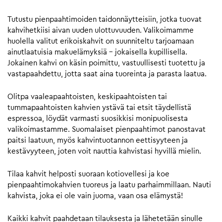
Tutustu pienpaahtimoiden taidonnäytteisiin, jotka tuovat
kahvihetkiisi aivan uuden ulottuvuuden. Valikoimamme
huolella valitut erikoiskahvit on suunniteltu tarjoamaan
ainutlaatuisia makuelämyksiä – jokaisella kupillisella.
Jokainen kahvi on käsin poimittu, vastuullisesti tuotettu ja
vastapaahdettu, jotta saat aina tuoreinta ja parasta laatua.
Olitpa vaaleapaahtoisten, keskipaahtoisten tai
tummapaahtoisten kahvien ystävä tai etsit täydellistä
espressoa, löydät varmasti suosikkisi monipuolisesta
valikoimastamme. Suomalaiset pienpaahtimot panostavat
paitsi laatuun, myös kahvintuotannon eettisyyteen ja
kestävyyteen, joten voit nauttia kahvistasi hyvillä mielin.
Tilaa kahvit helposti suoraan kotiovellesi ja koe
pienpaahtimokahvien tuoreus ja laatu parhaimmillaan. Nauti
kahvista, joka ei ole vain juoma, vaan osa elämystä!
Kaikki kahvit paahdetaan tilauksesta ja lähetetään sinulle