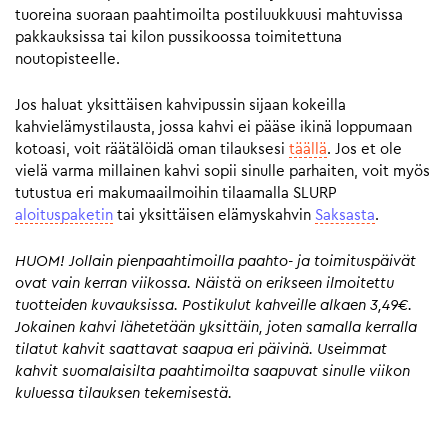
tuoreina suoraan paahtimoilta postiluukkuusi mahtuvissa
pakkauksissa tai kilon pussikoossa toimitettuna
noutopisteelle.
Jos haluat yksittäisen kahvipussin sijaan kokeilla
kahvielämystilausta, jossa kahvi ei pääse ikinä loppumaan
kotoasi, voit räätälöidä oman tilauksesi
täällä
. Jos et ole
vielä varma millainen kahvi sopii sinulle parhaiten, voit myös
tutustua eri makumaailmoihin tilaamalla SLURP
aloituspaketin
tai yksittäisen elämyskahvin
Saksasta
.
HUOM! Jollain pienpaahtimoilla paahto- ja toimituspäivät
ovat vain kerran viikossa. Näistä on erikseen ilmoitettu
tuotteiden kuvauksissa. Postikulut kahveille alkaen 3,49€.
Jokainen kahvi lähetetään yksittäin, joten samalla kerralla
tilatut kahvit saattavat saapua eri päivinä. Useimmat
kahvit suomalaisilta paahtimoilta saapuvat sinulle viikon
kuluessa tilauksen tekemisestä.