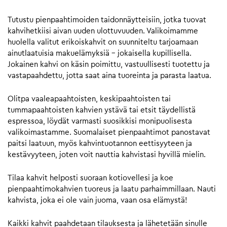
Tutustu pienpaahtimoiden taidonnäytteisiin, jotka tuovat
kahvihetkiisi aivan uuden ulottuvuuden. Valikoimamme
huolella valitut erikoiskahvit on suunniteltu tarjoamaan
ainutlaatuisia makuelämyksiä – jokaisella kupillisella.
Jokainen kahvi on käsin poimittu, vastuullisesti tuotettu ja
vastapaahdettu, jotta saat aina tuoreinta ja parasta laatua.
Olitpa vaaleapaahtoisten, keskipaahtoisten tai
tummapaahtoisten kahvien ystävä tai etsit täydellistä
espressoa, löydät varmasti suosikkisi monipuolisesta
valikoimastamme. Suomalaiset pienpaahtimot panostavat
paitsi laatuun, myös kahvintuotannon eettisyyteen ja
kestävyyteen, joten voit nauttia kahvistasi hyvillä mielin.
Tilaa kahvit helposti suoraan kotiovellesi ja koe
pienpaahtimokahvien tuoreus ja laatu parhaimmillaan. Nauti
kahvista, joka ei ole vain juoma, vaan osa elämystä!
Kaikki kahvit paahdetaan tilauksesta ja lähetetään sinulle