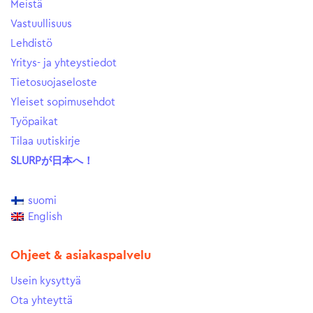
Meistä
Vastuullisuus
Lehdistö
Yritys- ja yhteystiedot
Tietosuojaseloste
Yleiset sopimusehdot
Työpaikat
Tilaa uutiskirje
SLURPが日本へ！
suomi
English
Ohjeet & asiakaspalvelu
Usein kysyttyä
Ota yhteyttä