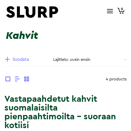
0
Kahvit
Suodata
4 products
Vastapaahdetut kahvit
suomalaisilta
pienpaahtimoilta – suoraan
kotiisi