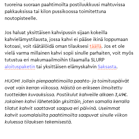
tuoreina suoraan paahtimoilta postiluukkuusi mahtuvissa
pakkauksissa tai kilon pussikoossa toimitettuna
noutopisteelle.
Jos haluat yksittäisen kahvipussin sijaan kokeilla
kahvielämystilausta, jossa kahvi ei pääse ikinä loppumaan
kotoasi, voit räätälöidä oman tilauksesi
täällä
. Jos et ole
vielä varma millainen kahvi sopii sinulle parhaiten, voit myös
tutustua eri makumaailmoihin tilaamalla SLURP
aloituspaketin
tai yksittäisen elämyskahvin
Saksasta
.
HUOM! Jollain pienpaahtimoilla paahto- ja toimituspäivät
ovat vain kerran viikossa. Näistä on erikseen ilmoitettu
tuotteiden kuvauksissa. Postikulut kahveille alkaen 3,49€.
Jokainen kahvi lähetetään yksittäin, joten samalla kerralla
tilatut kahvit saattavat saapua eri päivinä. Useimmat
kahvit suomalaisilta paahtimoilta saapuvat sinulle viikon
kuluessa tilauksen tekemisestä.