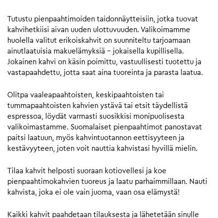
Tutustu pienpaahtimoiden taidonnäytteisiin, jotka tuovat
kahvihetkiisi aivan uuden ulottuvuuden. Valikoimamme
huolella valitut erikoiskahvit on suunniteltu tarjoamaan
ainutlaatuisia makuelämyksiä – jokaisella kupillisella.
Jokainen kahvi on käsin poimittu, vastuullisesti tuotettu ja
vastapaahdettu, jotta saat aina tuoreinta ja parasta laatua.
Olitpa vaaleapaahtoisten, keskipaahtoisten tai
tummapaahtoisten kahvien ystävä tai etsit täydellistä
espressoa, löydät varmasti suosikkisi monipuolisesta
valikoimastamme. Suomalaiset pienpaahtimot panostavat
paitsi laatuun, myös kahvintuotannon eettisyyteen ja
kestävyyteen, joten voit nauttia kahvistasi hyvillä mielin.
Tilaa kahvit helposti suoraan kotiovellesi ja koe
pienpaahtimokahvien tuoreus ja laatu parhaimmillaan. Nauti
kahvista, joka ei ole vain juoma, vaan osa elämystä!
Kaikki kahvit paahdetaan tilauksesta ja lähetetään sinulle