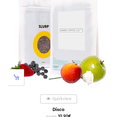
Quickview
Disco
10,90
€
ALKAEN: