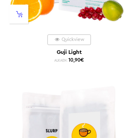
Quickview
Guji Light
10,90
€
ALKAEN: