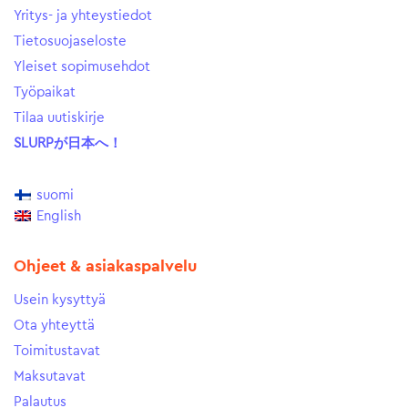
Yritys- ja yhteystiedot
Tietosuojaseloste
Yleiset sopimusehdot
Työpaikat
Tilaa uutiskirje
SLURPが日本へ！
suomi
English
Ohjeet & asiakaspalvelu
Usein kysyttyä
Ota yhteyttä
Toimitustavat
Maksutavat
Palautus