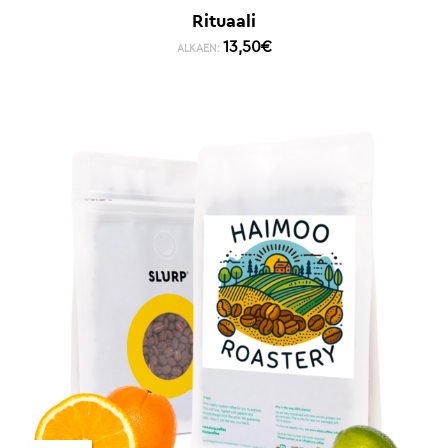
Rituaali
13,50
€
ALKAEN: