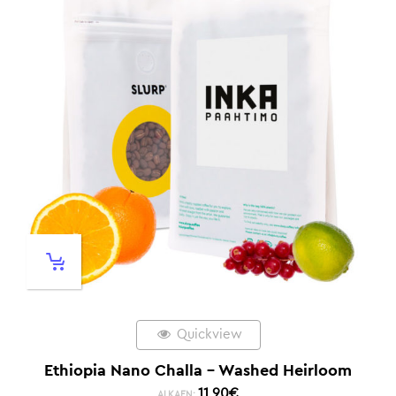
Quickview
Ethiopia Nano Challa – Washed Heirloom
11,90
€
ALKAEN: