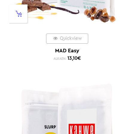
Quickview
MAD Easy
13,10
€
ALKAEN: