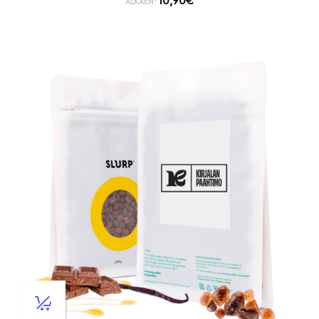
10,90
€
ALKAEN: