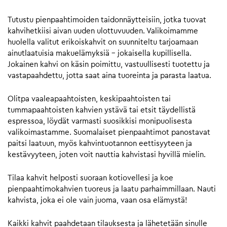
Tutustu pienpaahtimoiden taidonnäytteisiin, jotka tuovat
kahvihetkiisi aivan uuden ulottuvuuden. Valikoimamme
huolella valitut erikoiskahvit on suunniteltu tarjoamaan
ainutlaatuisia makuelämyksiä – jokaisella kupillisella.
Jokainen kahvi on käsin poimittu, vastuullisesti tuotettu ja
vastapaahdettu, jotta saat aina tuoreinta ja parasta laatua.
Olitpa vaaleapaahtoisten, keskipaahtoisten tai
tummapaahtoisten kahvien ystävä tai etsit täydellistä
espressoa, löydät varmasti suosikkisi monipuolisesta
valikoimastamme. Suomalaiset pienpaahtimot panostavat
paitsi laatuun, myös kahvintuotannon eettisyyteen ja
kestävyyteen, joten voit nauttia kahvistasi hyvillä mielin.
Tilaa kahvit helposti suoraan kotiovellesi ja koe
pienpaahtimokahvien tuoreus ja laatu parhaimmillaan. Nauti
kahvista, joka ei ole vain juoma, vaan osa elämystä!
Kaikki kahvit paahdetaan tilauksesta ja lähetetään sinulle