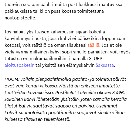
tuoreina suoraan paahtimoilta postiluukkuusi mahtuvissa
pakkauksissa tai kilon pussikoossa toimitettuna
noutopisteelle.
Jos haluat yksittäisen kahvipussin sijaan kokeilla
kahvielämystilausta, jossa kahvi ei pääse ikinä loppumaan
kotoasi, voit räätälöidä oman tilauksesi
täällä
. Jos et ole
vielä varma millainen kahvi sopii sinulle parhaiten, voit myös
tutustua eri makumaailmoihin tilaamalla SLURP
aloituspaketin
tai yksittäisen elämyskahvin
Saksasta
.
HUOM! Jollain pienpaahtimoilla paahto- ja toimituspäivät
ovat vain kerran viikossa. Näistä on erikseen ilmoitettu
tuotteiden kuvauksissa. Postikulut kahveille alkaen 3,49€.
Jokainen kahvi lähetetään yksittäin, joten samalla kerralla
tilatut kahvit saattavat saapua eri päivinä. Useimmat
kahvit suomalaisilta paahtimoilta saapuvat sinulle viikon
kuluessa tilauksen tekemisestä.