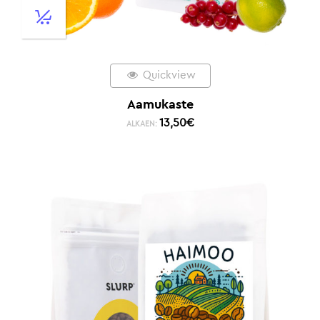
Quickview
Aamukaste
13,50
€
ALKAEN: