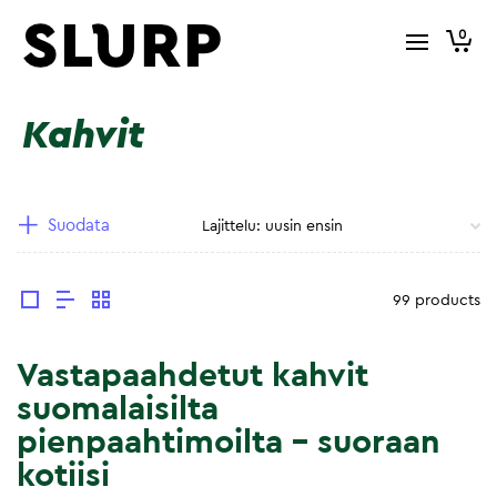
0
Kahvit
Suodata
99 products
Vastapaahdetut kahvit
suomalaisilta
pienpaahtimoilta – suoraan
kotiisi