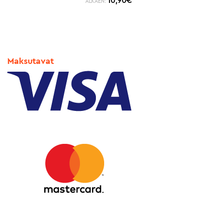
10,90
€
ALKAEN:
Maksutavat