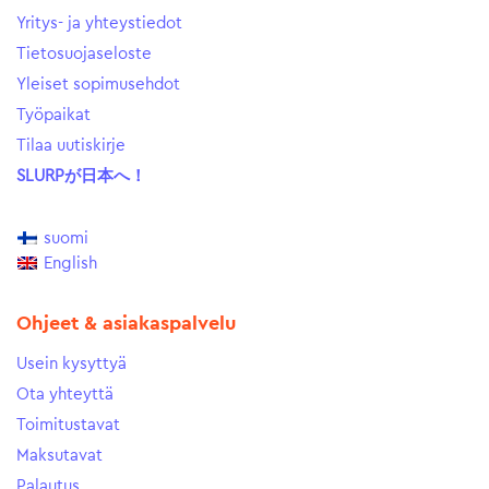
Yritys- ja yhteystiedot
Tietosuojaseloste
Yleiset sopimusehdot
Työpaikat
Tilaa uutiskirje
SLURPが日本へ！
suomi
English
Ohjeet & asiakaspalvelu
Usein kysyttyä
Ota yhteyttä
Toimitustavat
Maksutavat
Palautus