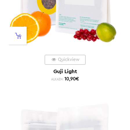
Quickview
Guji Light
10,90
€
ALKAEN: