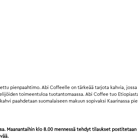
ttu pienpaahtimo. Abi Coffeelle on tärkeää tarjota kahvia, jossa
jelijöiden toimeentuloa tuotantomaassa. Abi Coffee tuo Etiopiasta 
Raakakahvi paahdetaan suomalaiseen makuun sopivaksi Kaarinassa p
sa. Maanantaihin klo 8.00 mennessä tehdyt tilaukset postitetaan 
ivää.