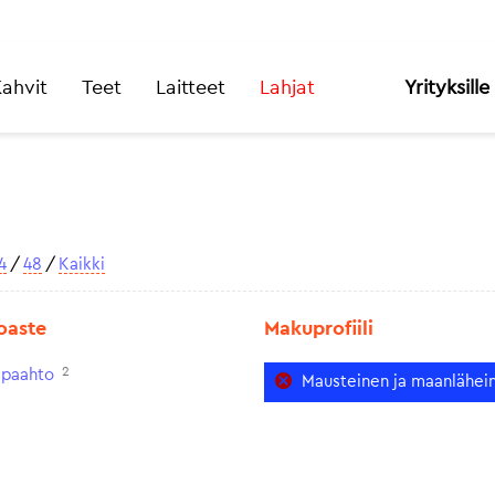
ahvit
Teet
Laitteet
Lahjat
Yrityksille
4
/
48
/
Kaikki
oaste
Makuprofiili
2
paahto
Mausteinen ja maanlähei