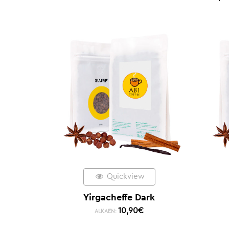
Quickview
Yirgacheffe Dark
10,90
€
ALKAEN: