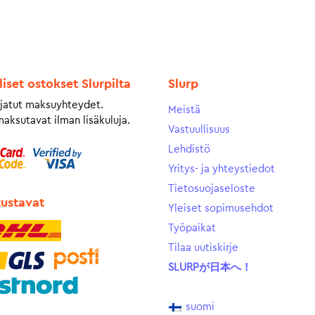
liset ostokset Slurpilta
Slurp
jatut maksuyhteydet.
Meistä
maksutavat ilman lisäkuluja.
Vastuullisuus
Lehdistö
Yritys- ja yhteystiedot
Tietosuojaseloste
tustavat
Yleiset sopimusehdot
Työpaikat
Tilaa uutiskirje
SLURPが日本へ！
suomi