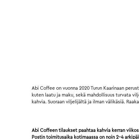
Abi Coffee on vuonna 2020 Turun Kaarinaan peruste
kuten laatu ja maku, sekä mahdollisuus turvata vil
kahvia. Suoraan viljelijältä ja ilman välikäsiä. 
Abi Coffeen tilaukset paahtaa kahvia kerran viikos
Postin toimitusaika kotimaassa on noin 2-4 arkipä