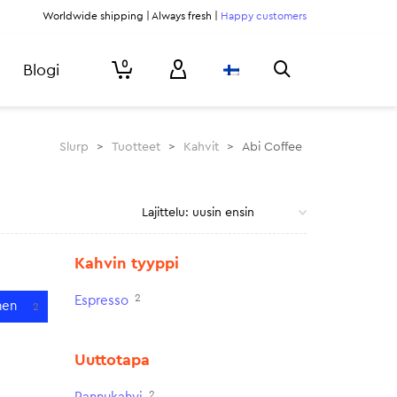
Worldwide shipping | Always fresh |
Happy customers
0
Blogi
Slurp
>
Tuotteet
>
Kahvit
>
Abi Coffee
Kahvin tyyppi
2
Espresso
nen
2
Uuttotapa
2