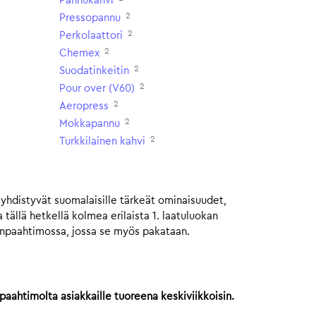
Pannukahvi
2
Pressopannu
2
Perkolaattori
2
Chemex
2
Suodatinkeitin
2
Pour over (V60)
2
Aeropress
2
Mokkapannu
2
Turkkilainen kahvi
 yhdistyvät suomalaisille tärkeät ominaisuudet,
tällä hetkellä kolmea erilaista 1. laatuluokan
ienpaahtimossa, jossa se myös pakataan.
paahtimolta asiakkaille tuoreena keskiviikkoisin.