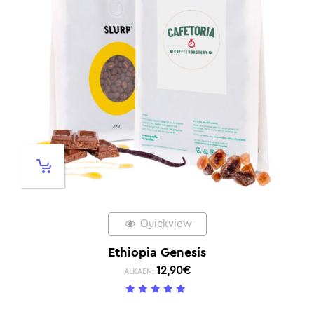
Quickview
Ethiopia Genesis
12,90
€
ALKAEN:
5
/ 5