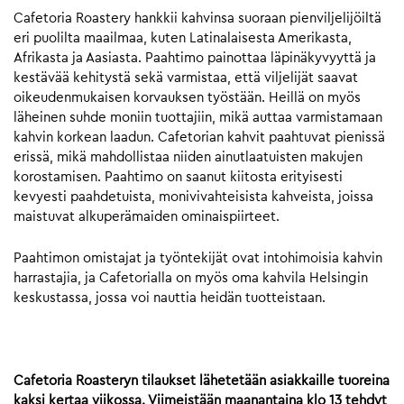
Cafetoria Roastery hankkii kahvinsa suoraan pienviljelijöiltä
eri puolilta maailmaa, kuten Latinalaisesta Amerikasta,
Afrikasta ja Aasiasta. Paahtimo painottaa läpinäkyvyyttä ja
kestävää kehitystä sekä varmistaa, että viljelijät saavat
oikeudenmukaisen korvauksen työstään. Heillä on myös
läheinen suhde moniin tuottajiin, mikä auttaa varmistamaan
kahvin korkean laadun. Cafetorian kahvit paahtuvat pienissä
erissä, mikä mahdollistaa niiden ainutlaatuisten makujen
korostamisen. Paahtimo on saanut kiitosta erityisesti
kevyesti paahdetuista, monivivahteisista kahveista, joissa
maistuvat alkuperämaiden ominaispiirteet.
Paahtimon omistajat ja työntekijät ovat intohimoisia kahvin
harrastajia, ja Cafetorialla on myös oma kahvila Helsingin
keskustassa, jossa voi nauttia heidän tuotteistaan.
Cafetoria Roasteryn tilaukset lähetetään asiakkaille tuoreina
kaksi kertaa viikossa. Viimeistään maanantaina klo 13 tehdyt