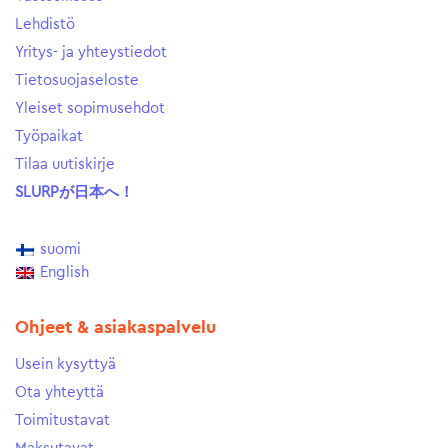
Lehdistö
Yritys- ja yhteystiedot
Tietosuojaseloste
Yleiset sopimusehdot
Työpaikat
Tilaa uutiskirje
SLURPが日本へ！
suomi
English
Ohjeet & asiakaspalvelu
Usein kysyttyä
Ota yhteyttä
Toimitustavat