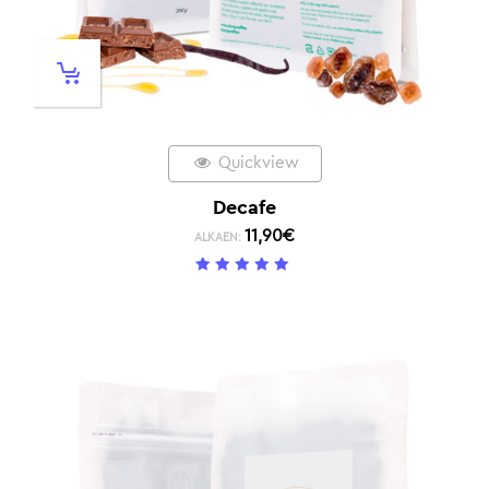
Quickview
Decafe
11,90
€
ALKAEN:
5
/ 5