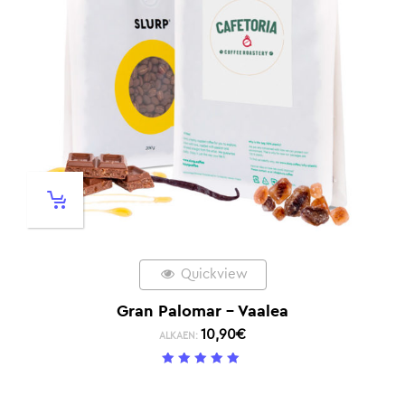
Quickview
Gran Palomar – Vaalea
10,90
€
ALKAEN:
5
/ 5