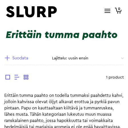
0
Erittäin tumma paahto
Suodata
1 product
Erittäin tumma paahto on todella tummaksi paahdettu kahvi,
jolloin kahvissa olevat öljyt alkavat erottua ja pyrkiä pavun
pintaan. Papu on kauttaaltaan kiiltävä ja tummanruskea,
lähes musta. Tähän kategoriaan lukeutuu muun muassa
ranskalainen paahto, jossa hapokkuutta tai voimakkaita
hedelmäisiä tai marjaisia aromeja ei ole enää havaittavissa.