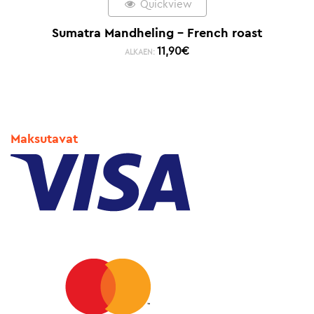
Quickview
Sumatra Mandheling – French roast
11,90
€
ALKAEN:
Maksutavat