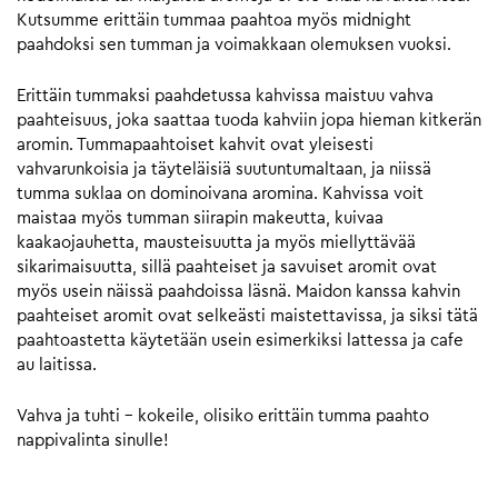
Kutsumme erittäin tummaa paahtoa myös midnight
paahdoksi sen tumman ja voimakkaan olemuksen vuoksi.
Erittäin tummaksi paahdetussa kahvissa maistuu vahva
paahteisuus, joka saattaa tuoda kahviin jopa hieman kitkerän
aromin. Tummapaahtoiset kahvit ovat yleisesti
vahvarunkoisia ja täyteläisiä suutuntumaltaan, ja niissä
tumma suklaa on dominoivana aromina. Kahvissa voit
maistaa myös tumman siirapin makeutta, kuivaa
kaakaojauhetta, mausteisuutta ja myös miellyttävää
sikarimaisuutta, sillä paahteiset ja savuiset aromit ovat
myös usein näissä paahdoissa läsnä. Maidon kanssa kahvin
paahteiset aromit ovat selkeästi maistettavissa, ja siksi tätä
paahtoastetta käytetään usein esimerkiksi lattessa ja cafe
au laitissa.
Vahva ja tuhti – kokeile, olisiko erittäin tumma paahto
nappivalinta sinulle!