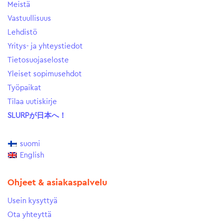
Meistä
Vastuullisuus
Lehdistö
Yritys- ja yhteystiedot
Tietosuojaseloste
Yleiset sopimusehdot
Työpaikat
Tilaa uutiskirje
SLURPが日本へ！
suomi
English
Ohjeet & asiakaspalvelu
Usein kysyttyä
Ota yhteyttä