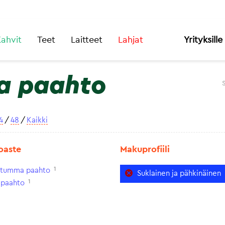
ahvit
Teet
Laitteet
Lahjat
Yrityksille
a paahto
4
/
48
/
Kaikki
oaste
Makuprofiili
1
n tumma paahto
Suklainen ja pähkinäinen
1
paahto