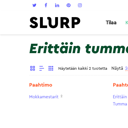
Tilaa
K
Erittäin tumm
Näytä
2
Näytetään kaikki 2 tuotetta
Paahtimo
Paaht
2
Mokkamestarit
Erittäi
Tumma 