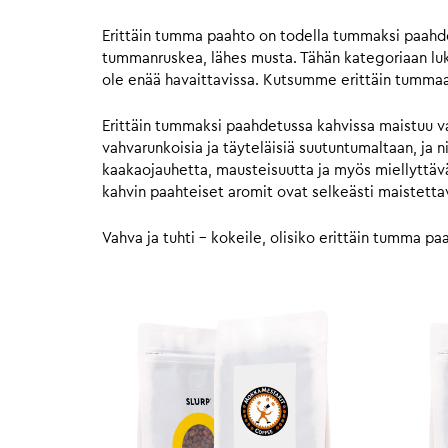
Erittäin tumma paahto on todella tummaksi paahdett
tummanruskea, lähes musta. Tähän kategoriaan luk
ole enää havaittavissa. Kutsumme erittäin tumm
Erittäin tummaksi paahdetussa kahvissa maistuu va
vahvarunkoisia ja täyteläisiä suutuntumaltaan, ja
kaakaojauhetta, mausteisuutta ja myös miellyttävä
kahvin paahteiset aromit ovat selkeästi maistettavi
Vahva ja tuhti – kokeile, olisiko erittäin tumma paa