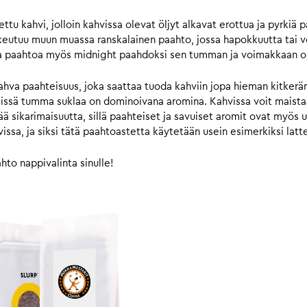
u kahvi, jolloin kahvissa olevat öljyt alkavat erottua ja pyrkiä p
eutuu muun muassa ranskalainen paahto, jossa hapokkuutta tai vo
aa paahtoa myös midnight paahdoksi sen tumman ja voimakkaan o
hva paahteisuus, joka saattaa tuoda kahviin jopa hieman kitkerä
 niissä tumma suklaa on dominoivana aromina. Kahvissa voit mais
ä sikarimaisuutta, sillä paahteiset ja savuiset aromit ovat myös 
ssa, ja siksi tätä paahtoastetta käytetään usein esimerkiksi lattes
hto nappivalinta sinulle!