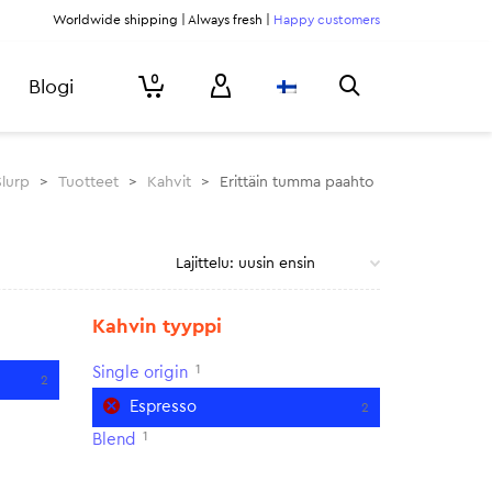
Worldwide shipping | Always fresh |
Happy customers
0
Blogi
Slurp
>
Tuotteet
>
Kahvit
>
Erittäin tumma paahto
Kahvin tyyppi
1
Single origin
2
Espresso
2
1
Blend