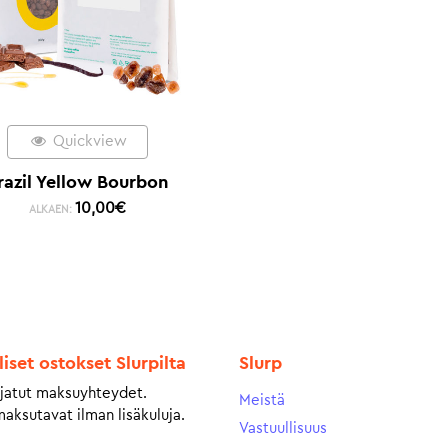
Quickview
razil Yellow Bourbon
10,00
€
ALKAEN:
liset ostokset Slurpilta
Slurp
jatut maksuyhteydet.
Meistä
maksutavat ilman lisäkuluja.
Vastuullisuus