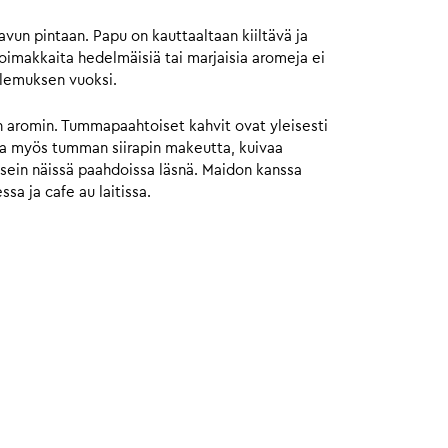
avun pintaan. Papu on kauttaaltaan kiiltävä ja
imakkaita hedelmäisiä tai marjaisia aromeja ei
lemuksen vuoksi.
n aromin. Tummapaahtoiset kahvit ovat yleisesti
taa myös tumman siirapin makeutta, kuivaa
usein näissä paahdoissa läsnä. Maidon kanssa
sa ja cafe au laitissa.