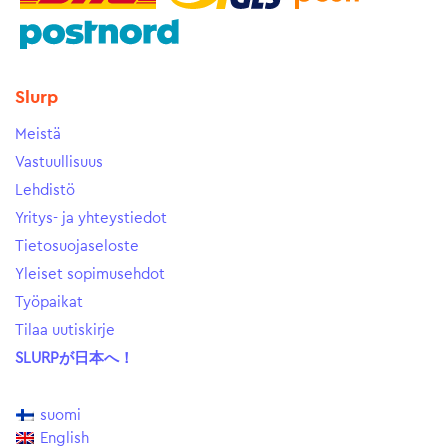
Slurp
Meistä
Vastuullisuus
Lehdistö
Yritys- ja yhteystiedot
Tietosuojaseloste
Yleiset sopimusehdot
Työpaikat
Tilaa uutiskirje
SLURPが日本へ！
suomi
English