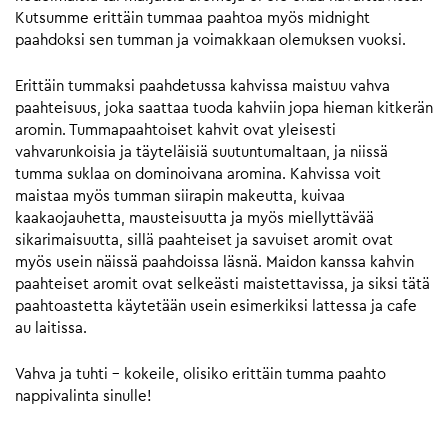
Kutsumme erittäin tummaa paahtoa myös midnight
paahdoksi sen tumman ja voimakkaan olemuksen vuoksi.
Erittäin tummaksi paahdetussa kahvissa maistuu vahva
paahteisuus, joka saattaa tuoda kahviin jopa hieman kitkerän
aromin. Tummapaahtoiset kahvit ovat yleisesti
vahvarunkoisia ja täyteläisiä suutuntumaltaan, ja niissä
tumma suklaa on dominoivana aromina. Kahvissa voit
maistaa myös tumman siirapin makeutta, kuivaa
kaakaojauhetta, mausteisuutta ja myös miellyttävää
sikarimaisuutta, sillä paahteiset ja savuiset aromit ovat
myös usein näissä paahdoissa läsnä. Maidon kanssa kahvin
paahteiset aromit ovat selkeästi maistettavissa, ja siksi tätä
paahtoastetta käytetään usein esimerkiksi lattessa ja cafe
au laitissa.
Vahva ja tuhti – kokeile, olisiko erittäin tumma paahto
nappivalinta sinulle!