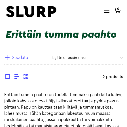
0
Erittäin tumma paahto
Suodata
2 products
Erittäin tumma paahto on todella tummaksi paahdettu kahvi,
jolloin kahvissa olevat öljyt alkavat erottua ja pyrkiä pavun
pintaan. Papu on kauttaaltaan kiiltävä ja tummanruskea,
lähes musta. Tähän kategoriaan lukeutuu muun muassa
ranskalainen paahto, jossa hapokkuutta tai voimakkaita
hedelmäisiä tai marjaisia aromeja ei ole enää havaittavissa.