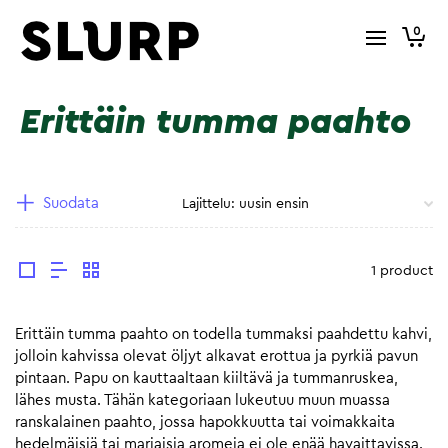
0
Erittäin tumma paahto
Suodata
1 product
Erittäin tumma paahto on todella tummaksi paahdettu kahvi,
jolloin kahvissa olevat öljyt alkavat erottua ja pyrkiä pavun
pintaan. Papu on kauttaaltaan kiiltävä ja tummanruskea,
lähes musta. Tähän kategoriaan lukeutuu muun muassa
ranskalainen paahto, jossa hapokkuutta tai voimakkaita
hedelmäisiä tai marjaisia aromeja ei ole enää havaittavissa.