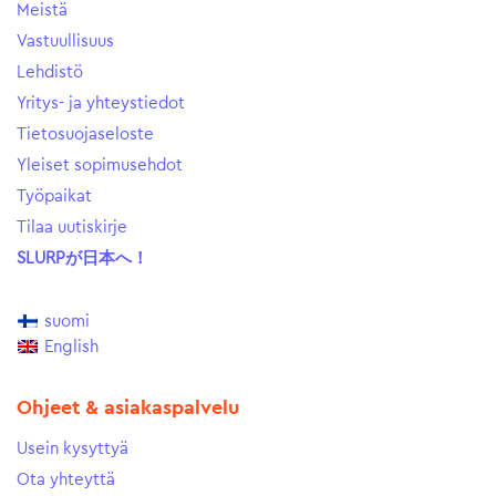
Meistä
Vastuullisuus
Lehdistö
Yritys- ja yhteystiedot
Tietosuojaseloste
Yleiset sopimusehdot
Työpaikat
Tilaa uutiskirje
SLURPが日本へ！
suomi
English
Ohjeet & asiakaspalvelu
Usein kysyttyä
Ota yhteyttä