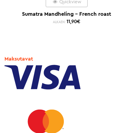
Quickview
Sumatra Mandheling – French roast
11,90
€
ALKAEN:
Maksutavat