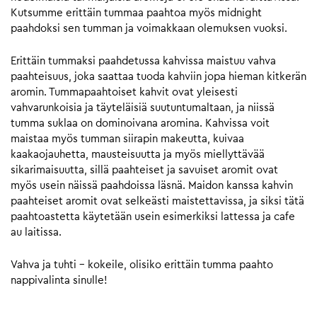
Kutsumme erittäin tummaa paahtoa myös midnight
paahdoksi sen tumman ja voimakkaan olemuksen vuoksi.
Erittäin tummaksi paahdetussa kahvissa maistuu vahva
paahteisuus, joka saattaa tuoda kahviin jopa hieman kitkerän
aromin. Tummapaahtoiset kahvit ovat yleisesti
vahvarunkoisia ja täyteläisiä suutuntumaltaan, ja niissä
tumma suklaa on dominoivana aromina. Kahvissa voit
maistaa myös tumman siirapin makeutta, kuivaa
kaakaojauhetta, mausteisuutta ja myös miellyttävää
sikarimaisuutta, sillä paahteiset ja savuiset aromit ovat
myös usein näissä paahdoissa läsnä. Maidon kanssa kahvin
paahteiset aromit ovat selkeästi maistettavissa, ja siksi tätä
paahtoastetta käytetään usein esimerkiksi lattessa ja cafe
au laitissa.
Vahva ja tuhti – kokeile, olisiko erittäin tumma paahto
nappivalinta sinulle!