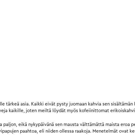
le tärkeä asia. Kaikki eivät pysty juomaan kahvia sen sisältämän 
eja kaikille, joten meiltä löydät myös kofeiinittomat erikoiskahvi
la paljon, eikä nykypäivänä sen mausta välttämättä maista eroa pe
apujen paahtoa, eli niiden ollessa raakoja. Menetelmät ovat kehi