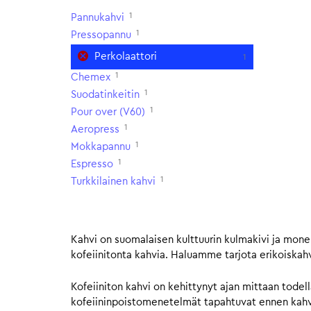
1
Pannukahvi
1
Pressopannu
Perkolaattori
1
1
Chemex
1
Suodatinkeitin
1
Pour over (V60)
1
Aeropress
1
Mokkapannu
1
Espresso
1
Turkkilainen kahvi
Kahvi on suomalaisen kulttuurin kulmakivi ja monel
kofeiinitonta kahvia. Haluamme tarjota erikoiskahv
Kofeiiniton kahvi on kehittynyt ajan mittaan todel
kofeiininpoistomenetelmät tapahtuvat ennen kahvip