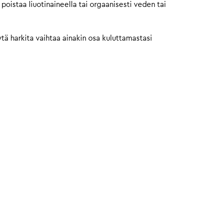
oistaa liuotinaineella tai orgaanisesti veden tai
yytä harkita vaihtaa ainakin osa kuluttamastasi