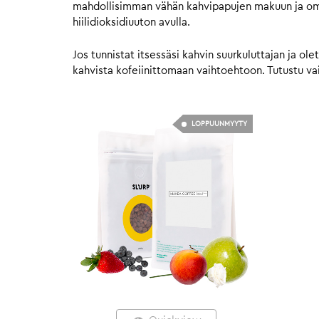
mahdollisimman vähän kahvipapujen makuun ja ominai
hiilidioksidiuuton avulla.
Jos tunnistat itsessäsi kahvin suurkuluttajan ja ole
kahvista kofeiinittomaan vaihtoehtoon. Tutustu vaih
LOPPUUNMYYTY