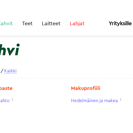
ahvit
Teet
Laitteet
Lahjat
Yrityksille
hvi
/
Kaikki
oaste
Makuprofiili
1
1
aahto
Hedelmäinen ja makea