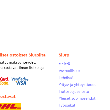
liset ostokset Slurpilta
Slurp
jatut maksuyhteydet.
Meistä
maksutavat ilman lisäkuluja.
Vastuullisuus
Lehdistö
Yritys- ja yhteystiedot
Tietosuojaseloste
tustavat
Yleiset sopimusehdot
Työpaikat