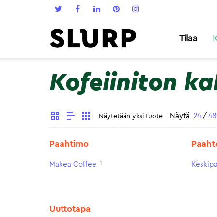
Tilaa
K
Kofeiiniton ka
Näytä
24
/
48
Näytetään yksi tuote
Paahtimo
Paaht
1
Makea Coffee
Keskip
Uuttotapa