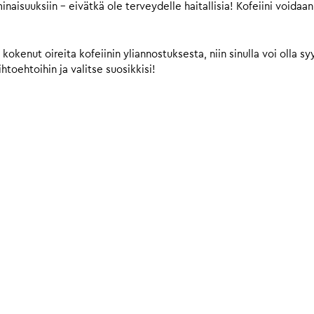
suuksiin – eivätkä ole terveydelle haitallisia! Kofeiini voidaan p
t kokenut oireita kofeiinin yliannostuksesta, niin sinulla voi olla s
toehtoihin ja valitse suosikkisi!