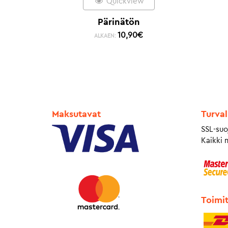
Quickview
Pärinätön
10,90
€
ALKAEN:
Maksutavat
Turval
SSL-suo
Kaikki 
Toimi