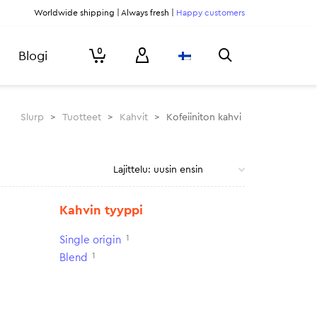
Worldwide shipping | Always fresh |
Happy customers
0
Blogi
Slurp
>
Tuotteet
>
Kahvit
>
Kofeiiniton kahvi
Kahvin tyyppi
1
Single origin
1
Blend